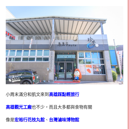
小周末滿分和凱文來到
高雄踩點輕旅行
高雄觀光工廠
也不少，而且大多都與食物有關
像是
宏裕行花枝丸館
、
台灣滷味博物館