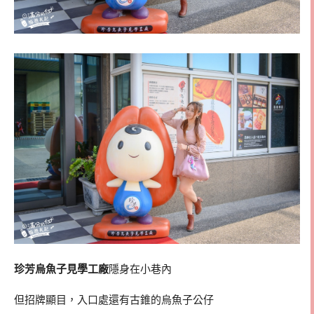
珍芳烏魚子見學工廠
隱身在小巷內
但招牌顯目，入口處還有古錐的烏魚子公仔