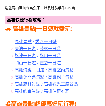
還能玩拍巨無霸烏魚子，以及體驗手作DIY唷
高雄快速行程攻略：
🚗 高雄景點|一日遊就醬玩!
高雄景點
/
愛河一日遊
美濃一日遊
/
茂林一日遊
旗津一日遊
/
旗山一日遊
岡山一日遊
/
左營一日遊
高雄海線一日遊
/
高雄室內景點
高雄免門票景點
/
高雄親子景點
高雄森林景點
/
高雄觀光工廠景點
高雄約會景點
/
高雄住宿推薦
👒高雄景點|超優惠好玩行程!