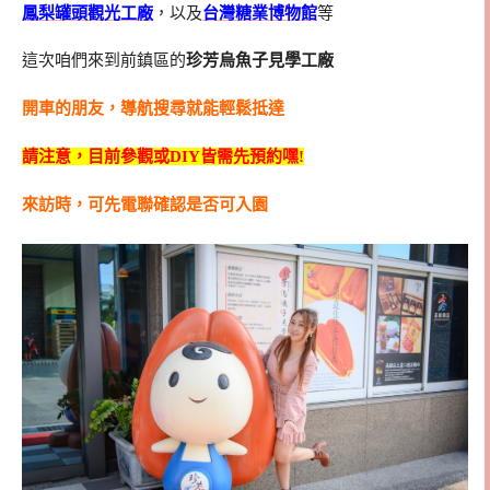
鳳梨罐頭觀光工廠
，以及
台灣糖業博物館
等
這次咱們來到前鎮區的
珍芳烏魚子見學工廠
開車的朋友，導航搜尋就能輕鬆抵達
請注意，目前參觀或DIY皆需先預約嘿!
來訪時，可先電聯確認是否可入園