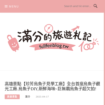
Skip
MENU
to
content
滿分的旅遊札記
國內外旅遊|情侶約會景點|美拍玩樂
高雄景點【珍芳烏魚子見學工廠】全台首座烏魚子觀
光工廠.烏魚子DIY,新鮮海味~巨無霸烏魚子超欠拍!
高雄景點
滿分
2025-04-17