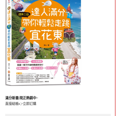
滿分新書|現正熱銷中~
直接結帳👉
立即訂購