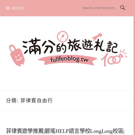
Skip
MENU
to
content
滿分的旅遊札記
國內外旅遊|情侶約會景點|美拍玩樂
分類:
菲律賓自由行
菲律賓遊學推薦|碧瑤HELP語言學校LongLong校區|