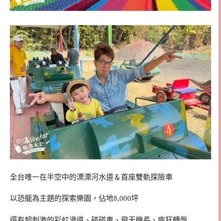
全台唯一在半空中的漂漂河水道＆首座雙軌探險車
以恐龍為主題的探索樂園，佔地8,000坪
還有超刺激的彩虹滑道、碰碰車、飛天機長、瘋狂轉盤