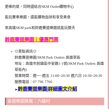
更棒的是，同時還結合SKM Outlet購物中心
能玩賽車樂園，還能購物血拼和享受美食
來高雄SKM park和鈴鹿賽道樂園就能玩整天
鈴鹿賽道樂園｜優惠門票
⊙景點資訊⊙
鈴鹿賽道樂園/SKM Park Outlets 高雄草衙
地址：高雄市前鎮區中安路1-1號(SKM Park Outlets 高雄
草衙內)
營業時間：週一~週五 11:00~20:30 週六日 10:30~20:30
服務電話：07 796 7766
鈴鹿賽道樂園|詳細圖文介紹
➤
🎡遊樂園推薦｜六福村