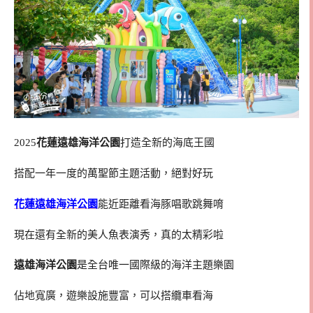
2025
花蓮遠雄海洋公園
打造全新的海底王國
搭配一年一度的萬聖節主題活動，絕對好玩
花蓮遠雄海洋公園
能近距離看海豚唱歌跳舞唷
現在還有全新的美人魚表演秀，真的太精彩啦
遠雄海洋公園
是全台唯一國際級的海洋主題樂園
佔地寬廣，遊樂設施豐富，可以搭纜車看海