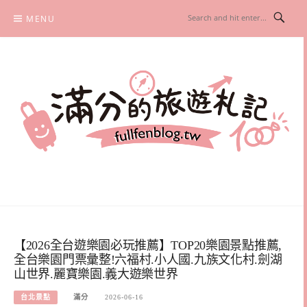
Skip
MENU
to
content
滿分的旅遊札記
國內外旅遊|情侶約會景點|美拍玩樂
【2026全台遊樂園必玩推薦】TOP20樂園景點推薦,
全台樂園門票彙整!六福村.小人國.九族文化村.劍湖
山世界.麗寶樂園.義大遊樂世界
台北景點
滿分
2026-06-16