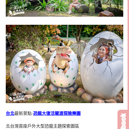
台北
最新景點-
恐龍大復活關渡探險樂園
北台灣首座戶外大型恐龍主題探索園區