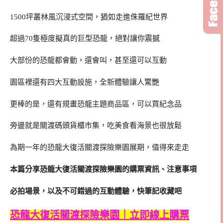
1500坪叢林風沉浸式空間，猶如走進侏羅紀世界
超過70隻極度擬真的巨型恐龍，絕對讓你震撼
大部份的恐龍都會動，還會叫，甚至還可以互動
園區裡還有四大互動設施，全新體驗讓人驚艷
更棒的是，還有規畫恐龍主題商品區，可以買紀念品
旁邊就是關渡碼頭貨櫃市集，吃美食看海景也很放鬆
為期一年的恐龍大復活關渡探險樂園展期，值得來走走
本篇分享恐龍大復活關渡探險樂園的購票資訊、注意事項
必拍場景，以及不可錯過的互動體驗，快筆記收藏吧
恐龍大復活關渡探險樂園｜立即線上購票