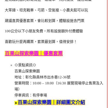
大笨錘、坦克戰車、弓箭、空氣槍、小農夫館可以玩
建議直買優惠套票，會比較划算，體驗設施含門票
100公分以下小朋友免費，所有設施額外付費體驗
喜歡玩什麼再購票，套票最划算，值得安排！
百果山探索樂園｜優惠套票
⊙景點資訊⊙
百果山探索樂園
地址：彰化縣員林市出水巷12-36號
營業時間：10:00 – 18:00（16:30 展覽現場停止售票及入
場）
停車資訊：有停車場
百果山探索樂園｜詳細圖文介紹
➤