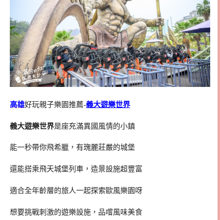
高雄
好玩親子樂園推薦-
義大遊樂世界
義大遊樂世界
是座充滿異國風情的小鎮
能一秒帶你飛希臘，有瑰麗莊嚴的城堡
還能搭乘飛天城堡列車，造景設施超豐富
適合全年齡層的旅人一起探索歐風樂園呀
想要挑戰刺激的遊樂設施，品嚐風味美食