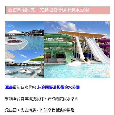
🎡遊樂園推薦｜芯浪國際滑板衝浪水公園
嘉義
最新玩水景點-
芯浪國際滑板衝浪水公園
號稱全台首座科技設施，夢幻的度假水樂園
免出國，免去海邊，也能享受衝浪的樂趣