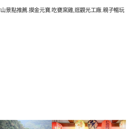
竹山景點推薦.摸金元寶.吃甕窯雞,逛觀光工廠.親子暢玩