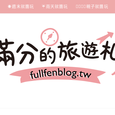
☀週末就醬玩
☔雨天就醬玩
👩‍❤‍💋‍👨親子就醬玩
札記