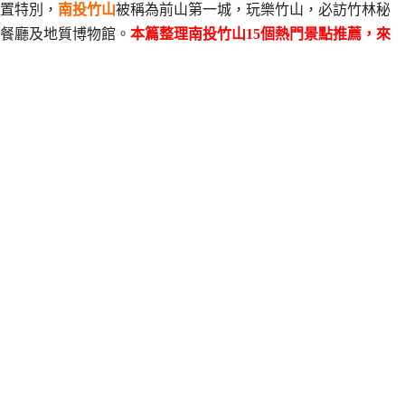
置特別，
南投竹山
被稱為前山第一城，玩樂竹山，必訪竹林秘
餐廳及地質博物館。
本篇整理南投竹山15個熱門景點推薦，來