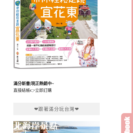
滿分新書|現正熱銷中~
直接結帳👉
立即訂購
❤跟著滿分玩台灣❤