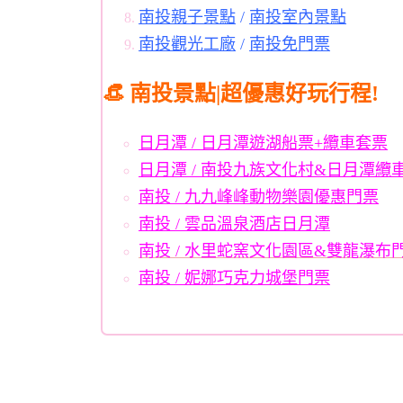
南投親子景點
/
南投室內景點
南投觀光工廠
/
南投免門票
👒 南投景點|超優惠好玩行程!
日月潭 / 日月潭遊湖船票+纜車套票
日月潭 / 南投九族文化村&日月潭纜
南投 / 九九峰峰動物樂園優惠門票
南投 / 雲品溫泉酒店日月潭
南投 / 水里蛇窯文化園區&雙龍瀑布
南投 / 妮娜巧克力城堡門票