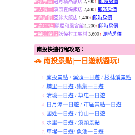
☛搶手貨
冠月精品旅店
|2,700
↑
|
即時房價
☛人氣王
溪頭夏緹飯店
|2,400
↑
|
即時房價
☛高評價
亞締大飯店
|1,400
↑
|
即時房價
☛高CP值
麗屋和風會館
|1,200
↑
|
即時房價
☛樂活渡假
妖怪村主題村
|3,600
↑
|
即時房價
南投快速行程攻略：
🚗 南投景點|一日遊就醬玩!
南投景點
/
溪頭一日遊
/
杉林溪景點
埔里一日遊
/
集集一日遊
清境一日遊
/
草屯一日遊
日月潭一日遊
/
市區景點一日遊
國姓一日遊
/
竹山一日遊
水里一日遊
/
溪頭景點
車埕一日遊
/
魚池一日遊