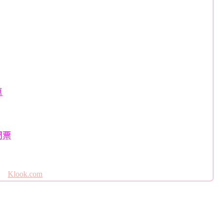
車
門票
Klook.com