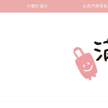
Skip
💯關於滿分
📷台灣旅遊
👍免門票景點
to
content
滿分的旅遊
國內外旅遊|情侶約會景點|美拍玩樂