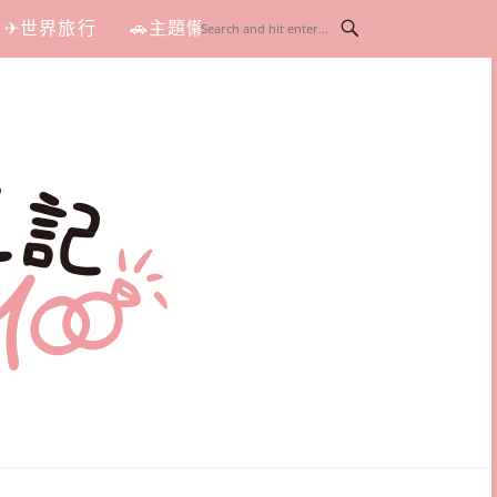
✈世界旅行
🚗主題懶人包