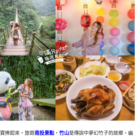
元寶捧起來，旅遊
南投景點
，
竹山
是傳說中夢幻竹子的故鄉，幽