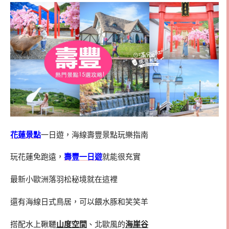
花蓮景點
一日遊，海線壽豐景點玩樂指南
玩花蓮免跑遠，
壽豐一日遊
就能很充實
最新小歐洲落羽松秘境就在這裡
還有海線日式鳥居，可以餵水豚和笑笑羊
搭配水上鞦韆
山度空間
、北歐風的
海崖谷