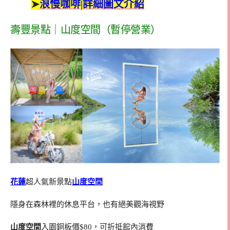
➤
浪慢咖啡|詳細圖文介紹
壽豐景點｜山度空間（暫停營業）
花蓮
超人氣新景點
山度空間
隱身在森林裡的休息平台，也有絕美觀海視野
山度空間
入園銅板價$80，可折抵館內消費