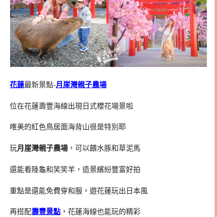
花蓮
最新景點-
月崖灣親子農場
位在花蓮壽豐海線出現日式櫻花場景啦
唯美的紅色鳥居面海背山很是特別耶
玩
月崖灣親子農場
，可以餵水豚和草泥馬
還能看陸龜和笑笑羊，造景繽紛豐富好拍
重點是還能免費穿和服，遊花蓮玩出日本風
再搭配
壽豐景點
，花蓮海線也能玩的精彩