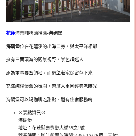
花蓮
海景咖啡廳推薦-
海碉堡
海碉堡
位在花蓮溪的出海口旁，與太平洋相鄰
擁有三面環海的觀景視野，景色超迷人
原為軍事要塞領地，而碉堡老宅保留存下來
充滿純樸懷舊的氛圍，帶旅人重回經典老時光
海碉堡可以喝咖啡吃甜點，還有住宿服務唷
⊙景點資訊⊙
海碉堡
地址：花蓮縣壽豐鄉大橋38之1號
營業時間：咖啡館開放時間14:00~16:00(週二三休)