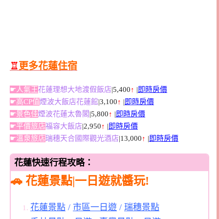
♖
更多花蓮住宿
☛人氣王
花蓮理想大地渡假飯店
|5,400
↑
|
即時房價
☛高CP值
煙波大飯店花蓮館
|3,100
↑
|
即時房價
☛景色佳
煙波花蓮太魯閣
|5,800
↑
|
即時房價
☛平價旅店
福容大飯店
|2,950
↑
|
即時房價
☛溫泉旅店
瑞穗天合國際觀光酒店
|13,000
↑
|
即時房價
花蓮快速行程攻略：
🚗
花蓮景點|一日遊就醬玩!
花蓮景點
/
市區一日遊
/
瑞穗景點