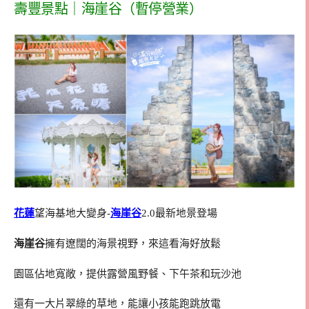
壽豐景點｜海崖谷（暫停營業）
花蓮
望海基地大變身-
海崖谷
2.0最新地景登場
海崖谷
擁有遼闊的海景視野，來這看海好放鬆
園區佔地寬敞，提供露營風野餐、下午茶和玩沙池
還有一大片翠綠的草地，能讓小孩能跑跳放電