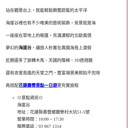
站在觀景台上，就能輕鬆飽覽蔚藍的太平洋
海崖谷裡也有不少唯美的藝術裝飾，背景就是海
一座座在草地上的帳篷，充滿濃郁的北歐風情
夢幻的
海崖谷
，讓旅人秒置在異國海島上渡假
近期還多了旋轉木馬、天國的階梯、3D透視牆
還有峇里島風的天堂之門，豐富場景美照拍不完呀
再搭配
花蓮壽豐景點一日遊
更充實旅程
⊙景點資訊⊙
海崖谷
地址：花蓮縣壽豐鄉鹽寮村大坑51-5號
營業時間：10:00 ~ 17:30
服務電話：03 867 1314