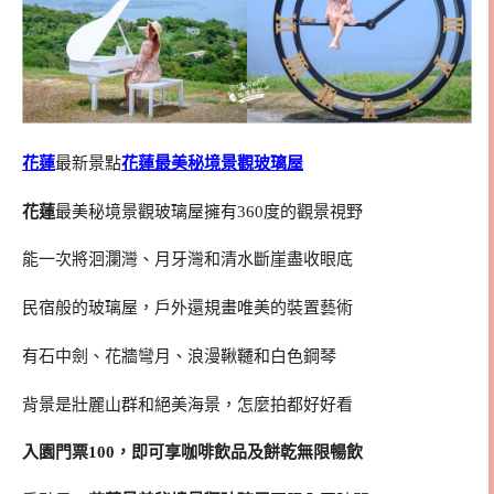
花蓮
最新景點
花蓮最美秘境景觀玻璃屋
花蓮
最美秘境景觀玻璃屋擁有360度的觀景視野
能一次將洄瀾灣、月牙灣和清水斷崖盡收眼底
民宿般的玻璃屋，戶外還規畫唯美的裝置藝術
有石中劍、花牆彎月、浪漫鞦韆和白色鋼琴
背景是壯麗山群和絕美海景，怎麼拍都好好看
入園門票100，即可享咖啡飲品及餅乾無限暢飲