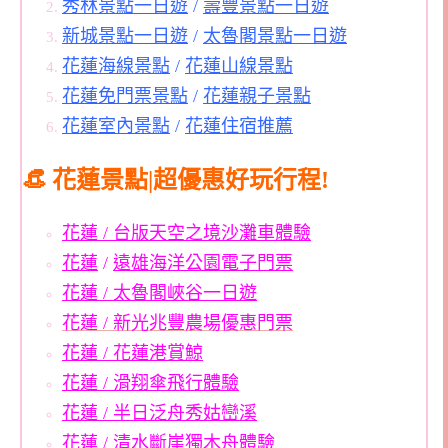
秀林景點一日遊
/
壽豐景點一日遊
新城景點一日遊
/
太魯閣景點一日遊
花蓮海線景點
/
花蓮山線景點
花蓮免門票景點
/
花蓮親子景點
花蓮室內景點
/
花蓮住宿推薦
👒 花蓮景點|超優惠好玩行程!
花蓮 / 台版天空之境沙灘車體驗
花蓮
/
遠雄海洋公園電子門票
花蓮 / 太魯閣峽谷一日遊
花蓮 / 新光兆豐農場優惠門票
花蓮 / 花蓮港賞鯨
花蓮 / 滑翔傘飛行體驗
花蓮 / 半日泛舟秀姑巒溪
花蓮 / 清水斷崖獨木舟體驗