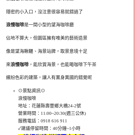
隱密的小入口，沒注意很容易就錯過了
浪慢咖啡
是一間小型的望海咖啡廳
佔地不算大，但園區擁有唯美的藝術造景
像是望海鞦韆、海景站牌，取景意境十足
來
浪慢咖啡
，能欣賞海景，也能喝咖啡下午茶
繽紛色彩的建築，讓人有置身異國的錯覺呢
⊙景點資訊⊙
浪慢咖啡
地址：花蓮縣壽豐鄉大橋24-2號
營業時間：11:00~20:30(週三公休)
服務電話：0918 616 911
✓建議停留時間：40分鐘~1小時