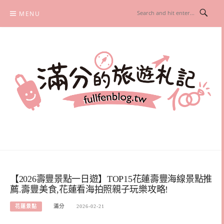
Skip
MENU
to
content
滿分的旅遊札記
國內外旅遊|情侶約會景點|美拍玩樂
【2026壽豐景點一日遊】TOP15花蓮壽豐海線景點推
薦.壽豐美食,花蓮看海拍照親子玩樂攻略!
花蓮景點
滿分
2026-02-21