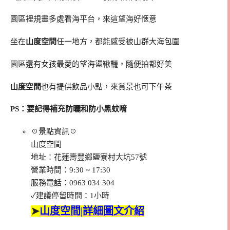
園區裡規畫多處看海平台，來這望海好愜意
坐在
山度空間
任一地方，都能感受被山群大海包圍
園區還有女孩最愛的望海盪鞦韆，隨便拍都好美
山度空間
也有提供飲品小點，來賞景也可下午茶
PS：要記得補充防曬和防小黑蚊唷
☉景點資訊☉
山度空間
地址：花蓮壽豐鄉鹽寮村大坑57號
營業時間：9:30 ~ 17:30
服務電話：0963 034 304
✓建議停留時間：1小時
➤
山度空間|詳細圖文介紹