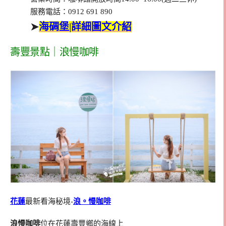
服務電話：0912 691 890
➤
海碉堡|詳細圖文介紹
壽豐景點｜浪慢咖啡
花蓮
最新看海秘境-
浪。慢咖啡
浪慢咖啡
位在花蓮壽豐鄉的海線上