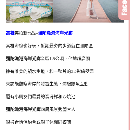
高雄
美拍新亮點-
彌陀漁港海岸光廊
高雄海線也好玩，近期最夯的步道就在彌陀區
彌陀漁港海岸光廊
全區1.5公頃，佔地超廣闊
擁有唯美的親水步道，和一整片的3D彩繪壁畫
來訪能觀察海岸的豐富生態，體驗餵魚互動
還有小朋友們最愛的溜滑梯和沙坑池
彌陀漁港海岸光廊
四周風景秀麗宜人
很適合情侶約會或親子休閒同遊唷