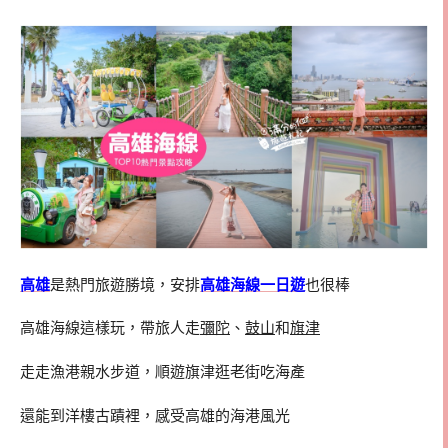
高雄
是熱門旅遊勝境，安排
高雄海線一日遊
也很棒
高雄海線這樣玩，帶旅人走
彌陀
、
鼓山
和
旗津
走走漁港親水步道，順遊旗津逛老街吃海產
還能到洋樓古蹟裡，感受高雄的海港風光