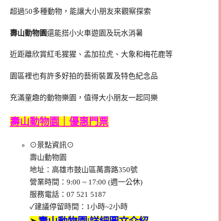
超過50多種動物，能讓大小朋友來觀察探索
壽山動物園
還能搭小火車遊園及玩水消暑
近距離欣賞紅毛猩猩、孟加拉虎、大象和梅花鹿等
園區裡也有許多好拍的藝術裝置及特色紀念品
充滿童趣的動物樂園，值得大小朋友一起同樂
壽山動物園｜優惠門票
⊙景點資訊⊙
壽山動物園
地址：高雄市鼓山區萬壽路350號
營業時間：9:00 ~ 17:00 (週一公休)
服務電話：07 521 5187
✓建議停留時間：1小時~2小時