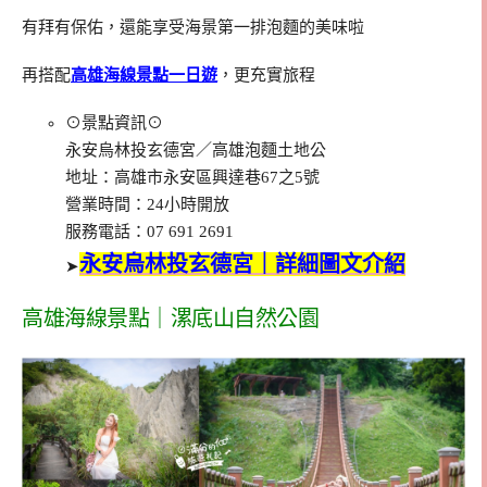
有拜有保佑，還能享受海景第一排泡麵的美味啦
再搭配
高雄海線景點一日遊
，更充實旅程
⊙景點資訊⊙
永安烏林投玄德宮／高雄泡麵土地公
地址：高雄市永安區興達巷67之5號
營業時間：24小時開放
服務電話：07 691 2691
永安烏林投玄德宮｜詳細圖文介紹
➤
高雄海線景點｜漯底山自然公園