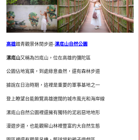
高雄
踏青觀景休閒步道-
漯底山自然公園
漯底山
又稱為凹底山，位在高雄的彌陀區
公園佔地寬廣，到處綠意盎然，還有森林步道
據說在日治時期，這裡是重要的軍事基地之一
登上瞭望台能飽覽高雄遼闊的城市風光和海岸線
漯底山自然公園裡還擁有獨特的泥岩惡地地形
漫遊步道，也能觀察山林裡豐富的大自然生態
園區裡還有觀景吊橋、籃球場和親子遊戲區