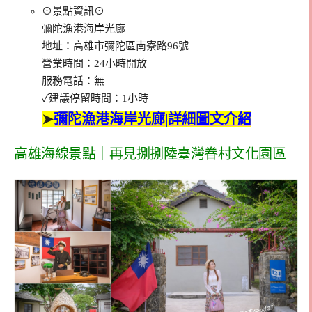
⊙景點資訊⊙
彌陀漁港海岸光廊
地址：高雄市彌陀區南寮路96號
營業時間：24小時開放
服務電話：無
✓建議停留時間：1小時
➤
彌陀漁港海岸光廊|詳細圖文介紹
高雄海線景點｜再見捌捌陸臺灣眷村文化園區