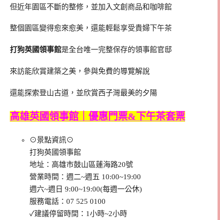
但近年園區不斷的整修，並加入文創商品和咖啡館
整個園區變得愈來愈美，還能輕鬆享受貴婦下午茶
打狗英國領事館
是全台唯一完整保存的領事館官邸
來訪能欣賞建築之美，參與免費的導覽解說
還能探索登山古道，並欣賞西子灣最美的夕陽
高雄英國領事館｜優惠門票&下午茶套票
⊙景點資訊⊙
打狗英國領事館
地址：高雄市鼓山區蓮海路20號
營業時間：週二~週五 10:00~19:00
週六~週日 9:00~19:00(每週一公休)
服務電話：07 525 0100
✓建議停留時間：1小時~2小時