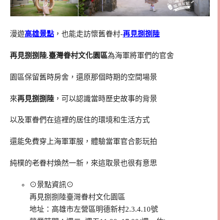
漫遊
高雄景點
，也能走訪懷舊眷村-
再見捌捌陸
再見捌捌陸.臺灣眷村文化園區
為海軍將軍們的官舍
園區保留舊時房舍，還原那個時期的空間場景
來
再見捌捌陸
，可以認識當時歷史故事的背景
以及軍眷們在這裡的居住的環境和生活方式
還能免費穿上海軍軍服，體驗當軍官合影玩拍
純樸的老眷村煥然一新，來這取景也很有意思
⊙景點資訊⊙
再見捌捌陸臺灣眷村文化園區
地址：高雄市左營區明德新村2.3.4.10號