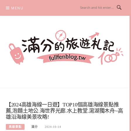
Skip
MENU
to
content
滿分的旅遊札記
國內外旅遊|情侶約會景點|美拍玩樂
【2024高雄海線一日遊】TOP10個高雄海線景點推
薦,泡麵土地公.海世界光廊.水上教堂.瀉湖獨木舟~高
雄沿海線美景攻略!
高雄景點
滿分
2024-10-14