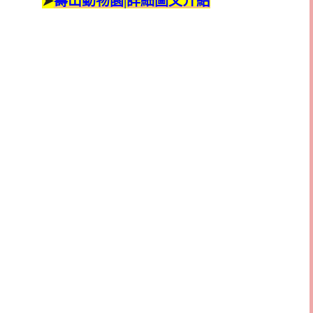
➤
壽山動物園|詳細圖文介紹