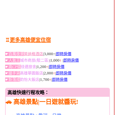
♖
更多高雄便宜住宿
☛百萬夜景
英迪格酒店
|3,000↑|
即時房價
☛人氣王
城市商旅(駁二區)
|1,000
↑
|
即時房價
☛高CP值
佳適旅舍
|1,200
↑
|
即時房價
☛搶手貨
高雄華園飯店
|2,000
↑
|
即時房價
☛新落成
鈞怡大飯店
|1,700
↑
|
即時房價
高雄快速行程攻略：
🚗 高雄景點|一日遊就醬玩!