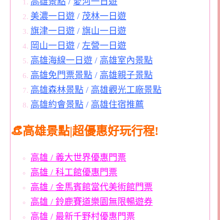
高雄景點
/
愛河一日遊
美濃一日遊
/
茂林一日遊
旗津一日遊
/
旗山一日遊
岡山一日遊
/
左營一日遊
高雄海線一日遊
/
高雄室內景點
高雄免門票景點
/
高雄親子景點
高雄森林景點
/
高雄觀光工廠景點
高雄約會景點
/
高雄住宿推薦
👒高雄景點|超優惠好玩行程!
高雄 / 義大世界優惠門票
高雄 / 科工館優惠門票
高雄 / 金馬賓館當代美術館門票
高雄 / 鈴鹿賽道樂園無限暢遊券
高雄 / 最新千野村優惠門票