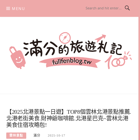
Skip
MENU
to
content
滿分的旅遊札記
國內外旅遊|情侶約會景點|美拍玩樂
【2025北港景點一日遊】TOP8個雲林北港景點推薦.
北港老街美食.財神爺咖啡館.北港星巴克~雲林北港
美食住宿攻略包!
雲林景點
滿分
2025-10-17