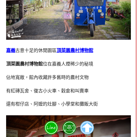
嘉義
古意十足的休閒園區
頂菜園農村博物館
頂菜園農村博物館
位在嘉義人煙稀少的秘境
佔地寬敞，館內收藏許多舊時的農村文物
有紅磚瓦舍、復古小火車、穀倉和叫賣車
還有柑仔店、阿嬤的灶腳、小學堂和攤販大街