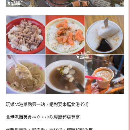
玩樂北港景點第一站，絕對要來逛北港老街
北港老街美食林立，小吃餐廳超級豐富
必吃鴨肉飯、鴨肉焿、圓仔湯、碗粿和假魚皮