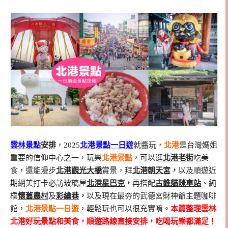
雲林景點
安排
，2025
北港景點一日遊
就醬玩，
北港
是台灣媽姐
重要的信仰中心之一，玩樂
北港景點
，可以逛
北港老街
吃美
食，還能漫步
北港觀光大橋
賞景，拜
北港朝天宮
，
以及順遊近
期網美打卡必訪玻璃屋
北港星巴克
，
再搭配
古錐貓咪車站
、純
樸
懷舊農村
及
彩繪巷
，
以及現在最夯的武德宮財神爺主題咖啡
館，
北港景點一日遊
，輕鬆玩也可以很充實唷。
本篇整理雲林
北港好玩景點和美食，順遊路線直接安排，吃喝玩樂都滿足！