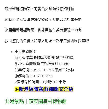
玩樂新港板陶窯，可愛的交趾陶公仔超好拍
還有不少搞笑逗趣場景鏡頭，互動合影相當好拍
來
嘉義新港板陶窯
，也能用餐午茶兼體驗DIY唷
找個悠閒的午後，和家人朋友一起來工藝園區探索吧
☉景點資訊☉
新港板陶窯|板陶窯交趾剪黏工藝園區
地址：嘉義縣新港鄉板頭村45-1號
營業時間：9:30 ~ 17:30 (每周二公休)
服務電話：05 781 0832
✓建議停留時間：1小時~1.5小時
➤
新港板陶窯|詳細圖文介紹
北港景點｜頂菜園農村博物館