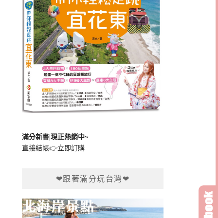
滿分新書|現正熱銷中~
直接結帳👉
立即訂購
❤跟著滿分玩台灣❤