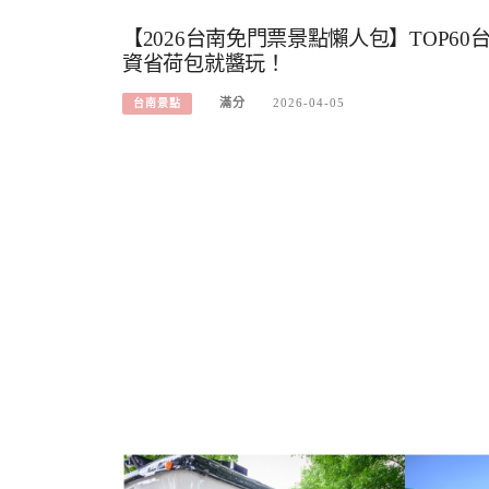
【2026台南免門票景點懶人包】TOP6
資省荷包就醬玩！
滿分
2026-04-05
台南景點