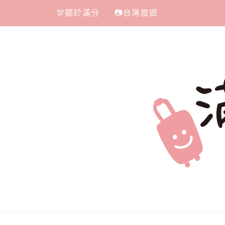
Skip
💯關於滿分
📷台灣旅遊
👍免門票景點
to
content
滿分的旅遊
國內外旅遊|情侶約會景點|美拍玩樂