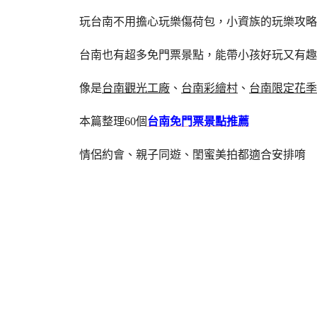
玩台南不用擔心玩樂傷荷包，小資族的玩樂攻略
台南也有超多免門票景點，能帶小孩好玩又有趣
像是
台南觀光工廠
、
台南彩繪村
、
台南限定花季
本篇整理60個
台南免門票景點推薦
情侶約會、親子同遊、閨蜜美拍都適合安排唷