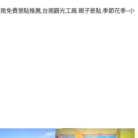
0台南免費景點推薦,台南觀光工廠.親子景點.季節花季~小