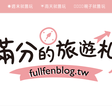
☀週末就醬玩
☔雨天就醬玩
👩‍❤‍💋‍👨親子就醬玩
札記