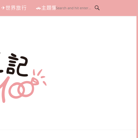
✈世界旅行
🚗主題懶人包