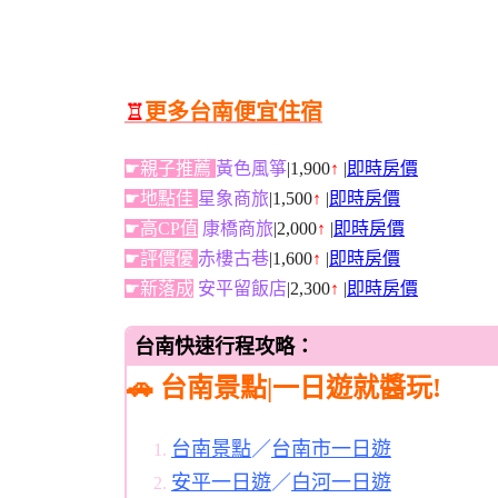
♖
更多台南便宜住宿
☛親子推薦
黃色風箏
|1,900
↑
|
即時房價
☛地點佳
星象商旅
|1,500
↑
|
即時房價
☛高CP值
康橋商旅
|2,000
↑
|
即時房價
☛評價優
赤樓古巷
|1,600
↑
|
即時房價
☛新落成
安平留飯店
|2,300
↑
|
即時房價
台南快速行程攻略：
🚗 台南景點|一日遊就醬玩!
台南景點
／
台南市一日遊
安平一日遊
／
白河一日遊