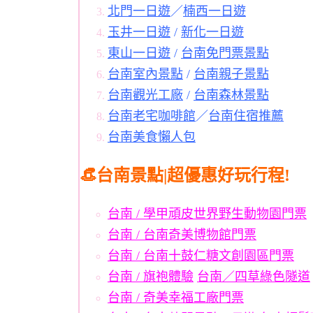
北門一日遊
／
楠西一日遊
玉井一日遊
/
新化一日遊
東山一日遊
/
台南免門票景點
台南室內景點
/
台南親子景點
台南觀光工廠
/
台南森林景點
台南老宅咖啡館
／
台南住宿推薦
台南美食懶人包
👒台南景點|超優惠好玩行程!
台南 / 學甲頑皮世界野生動物園門票
台南 / 台南奇美博物館門票
台南 / 台南十鼓仁糖文創園區門票
台南 / 旗袍體驗
台南／四草綠色隧道
台南 / 奇美幸福工廠門票