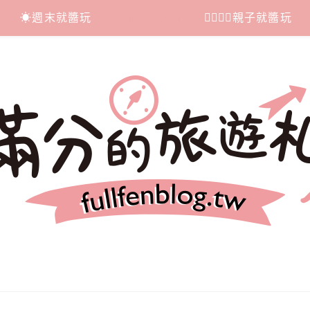
☀週末就醬玩
☔雨天就醬玩
👩‍❤‍💋‍👨親子就醬玩
札記