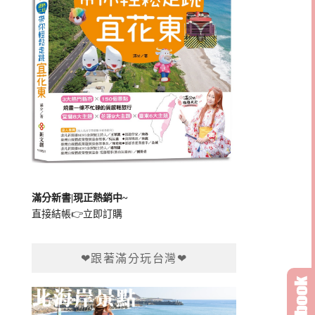
滿分新書|現正熱銷中~
直接結帳👉
立即訂購
❤跟著滿分玩台灣❤