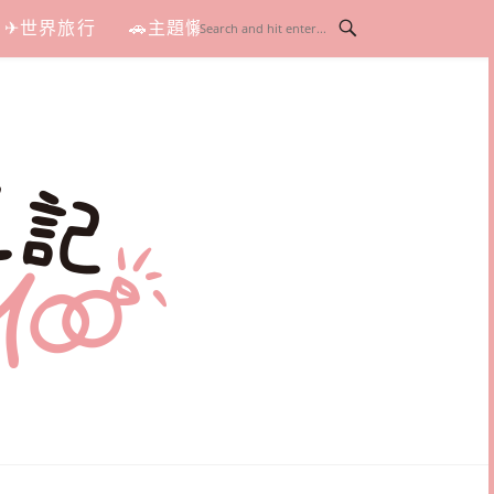
✈世界旅行
🚗主題懶人包