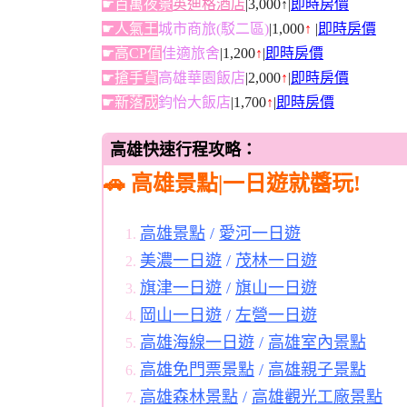
☛百萬夜景
英迪格酒店
|3,000↑|
即時房價
☛人氣王
城市商旅(駁二區)
|1,000
↑
|
即時房價
☛高CP值
佳適旅舍
|1,200
↑
|
即時房價
☛搶手貨
高雄華園飯店
|2,000
↑
|
即時房價
☛新落成
鈞怡大飯店
|1,700
↑
|
即時房價
高雄快速行程攻略：
🚗 高雄景點|一日遊就醬玩!
高雄景點
/
愛河一日遊
美濃一日遊
/
茂林一日遊
旗津一日遊
/
旗山一日遊
岡山一日遊
/
左營一日遊
高雄海線一日遊
/
高雄室內景點
高雄免門票景點
/
高雄親子景點
高雄森林景點
/
高雄觀光工廠景點