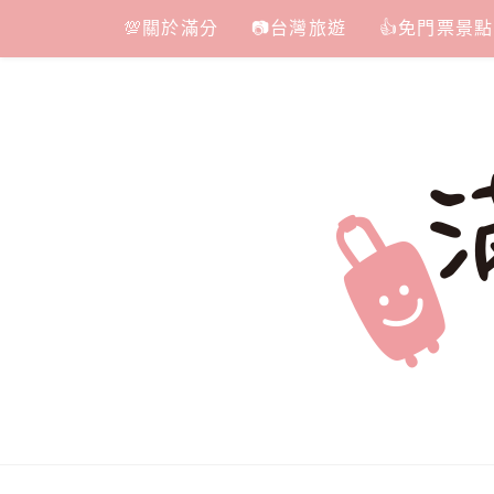
Skip
💯關於滿分
📷台灣旅遊
👍免門票景點
to
content
滿分的旅遊
國內外旅遊|情侶約會景點|美拍玩樂