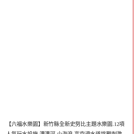
【六福水樂園】新竹縣全新史努比主題水樂園.12項
人氣玩水設施,漂漂河.小海浪.高空滑水道挑戰刺激.