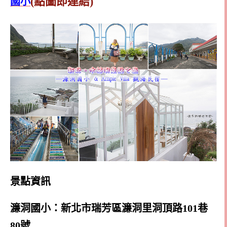
(點圖即連結)
國小
景點資訊
濂洞國小：新北市瑞芳區濂洞里洞頂路101巷
80號