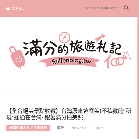
Skip
MENU
to
content
滿分的旅遊札記
國內外旅遊|情侶約會景點|美拍玩樂
【全台絕美景點收藏】台灣原來這麼美!不私藏的”秘
境”通通在台灣~跟著滿分拍美照
📷國內懶人包／行程規劃
滿分
2016-11-19
7