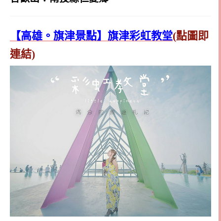
【高雄。旗津景點】旗津彩虹教堂
(點圖即
連結)