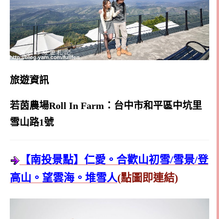
旅遊資訊
若茵農場Roll In Farm：台中市和平區中坑里
雪山路1號
【南投景點】仁愛。合歡山初雪/雪景/登
高山。望雲海。堆雪人
(點圖即連結)