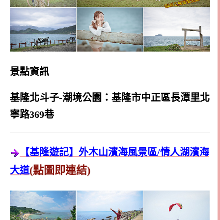
景點資訊
基隆北斗子-潮境公園：基隆市中正區長潭里北
寧路369巷
【基隆遊記】外木山濱海風景區/情人湖濱海
(點圖即連結)
大道