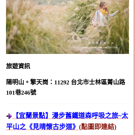
旅遊資訊
陽明山。擎天崗：
11292 台北市士林區菁山路
101巷246號
【宜蘭景點】漫步舊鐵道森呼吸之旅~太
平山之《見晴懷古步道》
(點圖即連結)