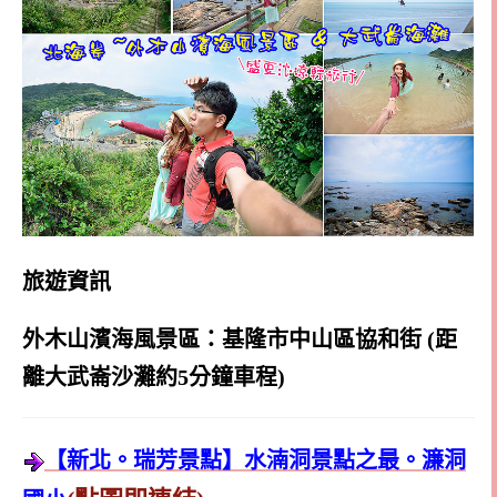
旅遊資訊
外木山濱海風景區：基隆市中山區協和街 (距
離大武崙沙灘約5分鐘車程)
【新北。瑞芳景點】水湳洞景點之最。濂洞