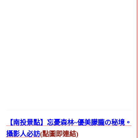
【南投景點】忘憂森林~優美朦朧の秘境。
攝影人必訪
(點圖即連結)