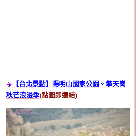
【台北景點】陽明山國家公園。擎天崗
秋芒浪漫季
(點圖即連結)