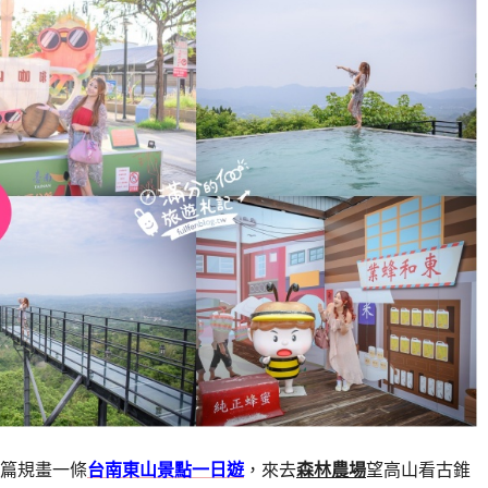
篇規畫一條
台南東山景點一日遊
，來去
森林農場
望高山看古錐