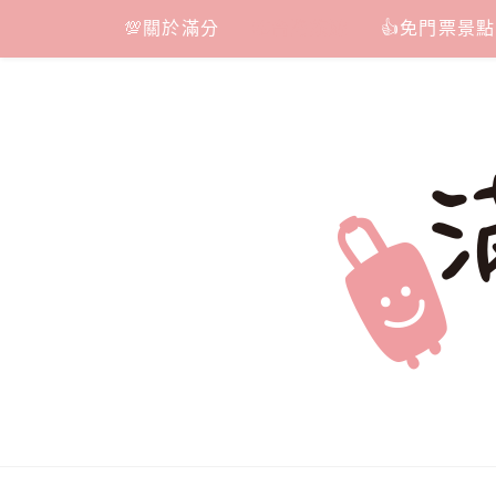
Skip
💯關於滿分
📷台灣旅遊
👍免門票景點
to
content
滿分的旅遊
國內外旅遊|情侶約會景點|美拍玩樂