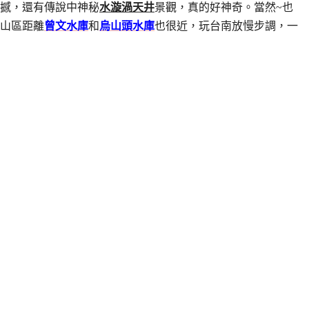
撼，還有傳說中神秘
水漩渦天井
景觀，真的好神奇。當然~也
山區距離
曾文水庫
和
烏山頭水庫
也很近，玩台南放慢步調，一