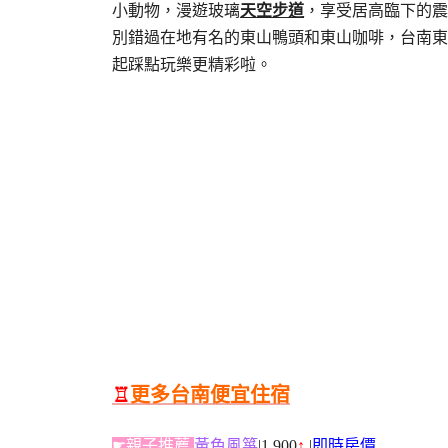
小動物，漫遊玻璃
天空步道
，享受居高臨下的震
別錯過在地有名的東山鴨頭和東山咖啡，台南東
起踩點玩樂更精彩啦。
♖
更多台南便宜住宿
☛親子推薦
黃色風箏
|1,900
↑
|
即時房價