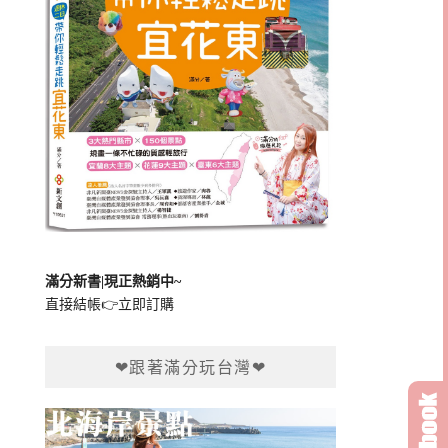
滿分新書|現正熱銷中~
直接結帳👉
立即訂購
❤跟著滿分玩台灣❤