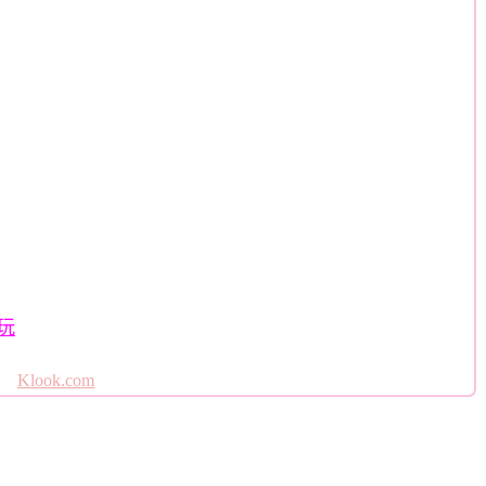
玩
Klook.com