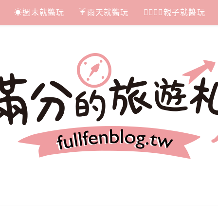
☀週末就醬玩
☔雨天就醬玩
👩‍❤‍💋‍👨親子就醬玩
札記