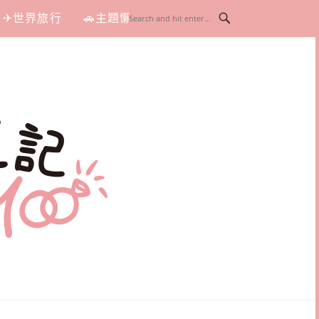
✈世界旅行
🚗主題懶人包