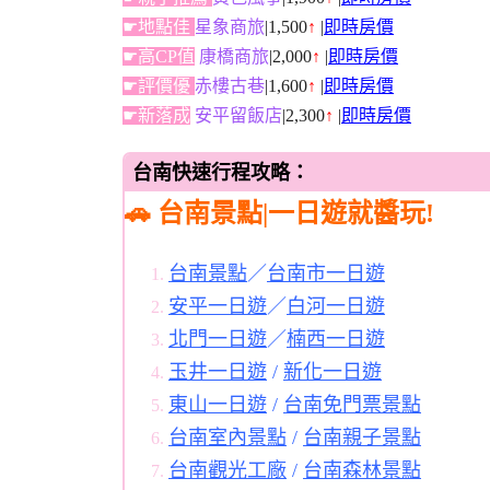
☛地點佳
星象商旅
|1,500
↑
|
即時房價
☛高CP值
康橋商旅
|2,000
↑
|
即時房價
☛評價優
赤樓古巷
|1,600
↑
|
即時房價
☛新落成
安平留飯店
|2,300
↑
|
即時房價
台南快速行程攻略：
🚗 台南景點|一日遊就醬玩!
台南景點
／
台南市一日遊
安平一日遊
／
白河一日遊
北門一日遊
／
楠西一日遊
玉井一日遊
/
新化一日遊
東山一日遊
/
台南免門票景點
台南室內景點
/
台南親子景點
台南觀光工廠
/
台南森林景點