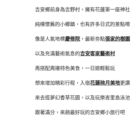
吉安鄉前身為吉野村，擁有花蓮第一座神社
純樸懷舊的小鄉鎮，也有許多日式的景點唷
像是人氣地標
慶修院
，最新夯點
張家的樹園
以及充滿藝術氣息的
吉安客家藝術村
再搭配周邊特色美食，一日遊輕鬆玩
想來增加精彩行程，入宿
花蓮秧月美地
更讚
來去逛夢幻香草花園，以及玩樂峇里島泳池
跟著滿分，來趟最好玩的吉安鄉小旅行吧