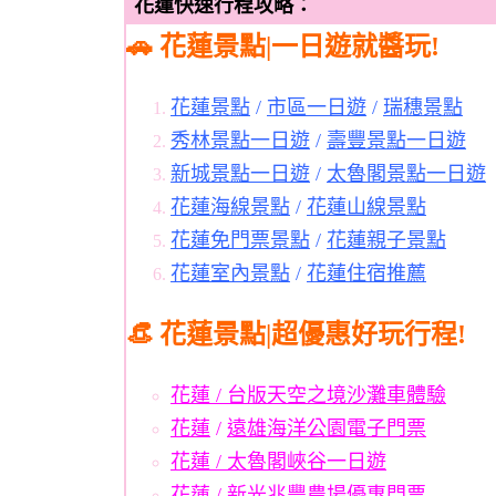
花蓮快速行程攻略：
🚗
花蓮景點|一日遊就醬玩!
花蓮景點
/
市區一日遊
/
瑞穗景點
秀林景點一日遊
/
壽豐景點一日遊
新城景點一日遊
/
太魯閣景點一日遊
花蓮海線景點
/
花蓮山線景點
花蓮免門票景點
/
花蓮親子景點
花蓮室內景點
/
花蓮住宿推薦
👒 花蓮景點|超優惠好玩行程!
花蓮 / 台版天空之境沙灘車體驗
花蓮
/
遠雄海洋公園電子門票
花蓮 / 太魯閣峽谷一日遊
花蓮 / 新光兆豐農場優惠門票