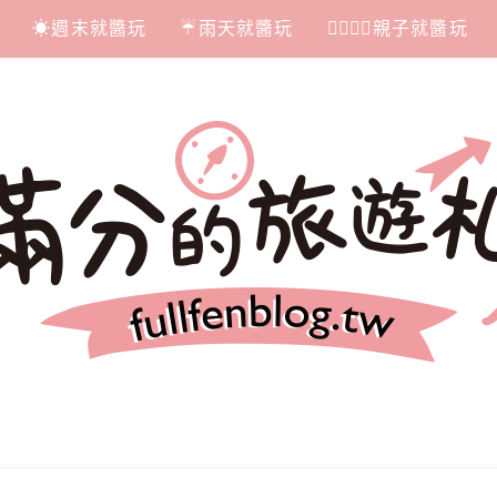
☀週末就醬玩
☔雨天就醬玩
👩‍❤‍💋‍👨親子就醬玩
札記