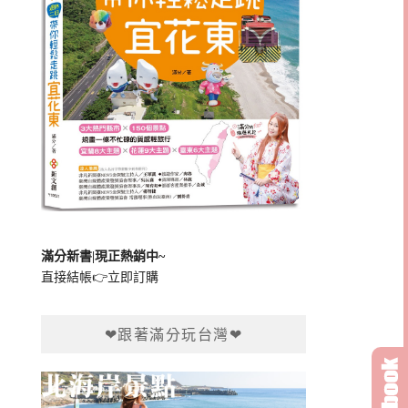
滿分新書|現正熱銷中~
直接結帳👉
立即訂購
❤跟著滿分玩台灣❤