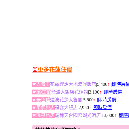
♖
更多花蓮住宿
☛人氣王
花蓮理想大地渡假飯店
|5,400
↑
|
即時房
☛高CP值
煙波大飯店花蓮館
|3,100
↑
|
即時房價
☛景色佳
煙波花蓮太魯閣
|5,800
↑
|
即時房價
☛平價旅店
福容大飯店
|2,950
↑
|
即時房價
☛溫泉旅店
瑞穗天合國際觀光酒店
|13,000
↑
|
即時