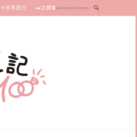
✈世界旅行
🚗主題懶人包