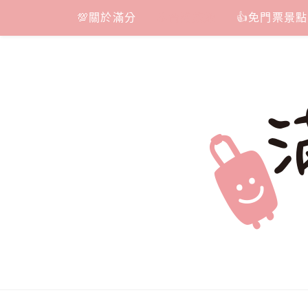
Skip
💯關於滿分
📷台灣旅遊
👍免門票景點
to
content
滿分的旅遊
國內外旅遊|情侶約會景點|美拍玩樂