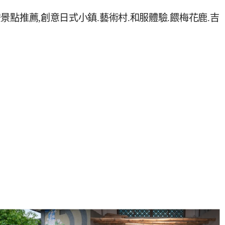
安景點推薦,創意日式小鎮.藝術村.和服體驗.餵梅花鹿.吉