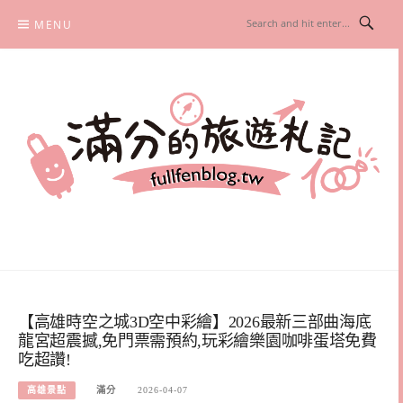
Skip
MENU
to
content
滿分的旅遊札記
國內外旅遊|情侶約會景點|美拍玩樂
【高雄時空之城3D空中彩繪】2026最新三部曲海底
龍宮超震撼,免門票需預約,玩彩繪樂園咖啡蛋塔免費
吃超讚!
高雄景點
滿分
2026-04-07