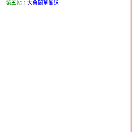
第五站：
大魯閣草衙道