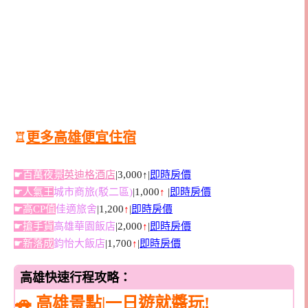
♖
更多高雄便宜住宿
☛百萬夜景
英迪格酒店
|3,000↑|
即時房價
☛人氣王
城市商旅(駁二區)
|1,000
↑
|
即時房價
☛高CP值
佳適旅舍
|1,200
↑
|
即時房價
☛搶手貨
高雄華園飯店
|2,000
↑
|
即時房價
☛新落成
鈞怡大飯店
|1,700
↑
|
即時房價
高雄快速行程攻略：
🚗 高雄景點|一日遊就醬玩!