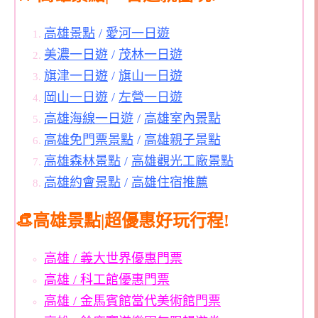
高雄景點
/
愛河一日遊
美濃一日遊
/
茂林一日遊
旗津一日遊
/
旗山一日遊
岡山一日遊
/
左營一日遊
高雄海線一日遊
/
高雄室內景點
高雄免門票景點
/
高雄親子景點
高雄森林景點
/
高雄觀光工廠景點
高雄約會景點
/
高雄住宿推薦
👒高雄景點|超優惠好玩行程!
高雄 / 義大世界優惠門票
高雄 / 科工館優惠門票
高雄 / 金馬賓館當代美術館門票