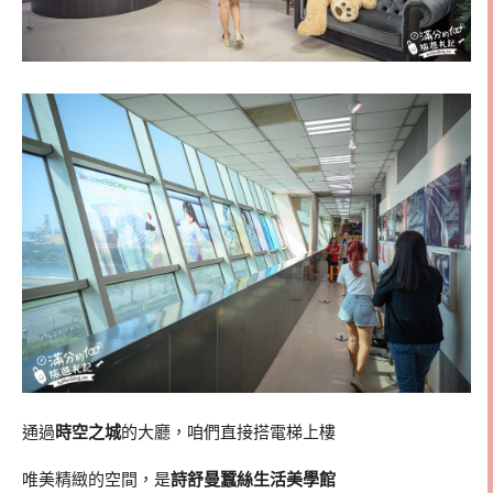
通過
時空之城
的大廳，咱們直接搭電梯上樓
唯美精緻的空間，是
詩舒曼蠶絲生活美學館