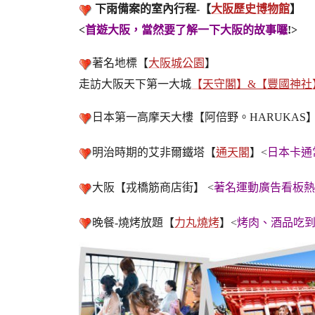
下雨備案的室內行程-【
大阪歷史博物館
】
<
首遊大阪，當然要了解一下大阪的故事囉
!>
著名地標【
大阪城公園
】
走訪大阪天下第一大城
【
天守閣】&【豐國神社
日本第一高摩天大樓【阿倍野。HARUKAS】
明治時期的艾非爾鐵塔【
通天閣
】<
日本卡通
大阪【戎橋筋商店街】 <
著名運動廣告看板熱
晚餐-燒烤放題【
力丸燒烤
】<
烤肉、酒品吃