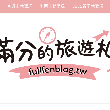
☀週末就醬玩
☔雨天就醬玩
👩‍❤‍💋‍👨親子就醬玩
札記