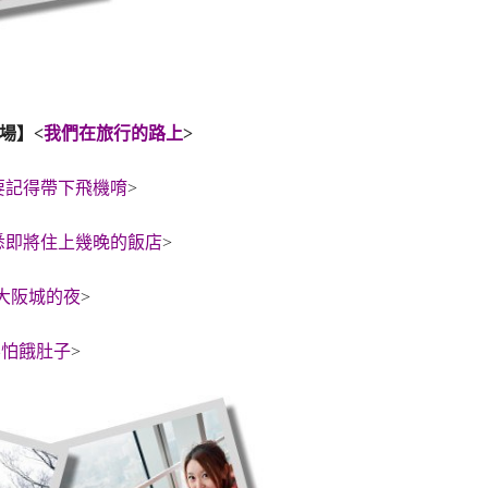
場】<
我們在旅行的路上
>
要記得帶下飛機唷
>
悉即將住上幾晚的飯店
>
大阪城的夜
>
不怕餓肚子
>