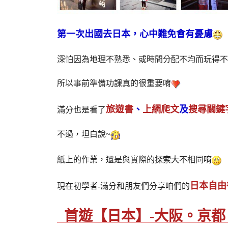
第一次出國去日本，心中難免會有憂慮
深怕因為地理不熟悉、或時間分配不均而玩得不
所以事前準備功課真的很重要唷
旅遊書
、
上網爬文
及
搜尋關鍵
滿分也是看了
不過，坦白說~
紙上的作業，還是與實際的探索大不相同唷
日本自由
現在初學者-滿分和朋友們分享咱們的
首遊【日本】-大阪。京都