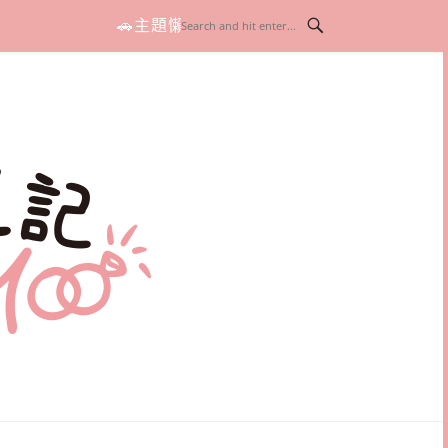
✈世界旅行
🚗主題懶人包