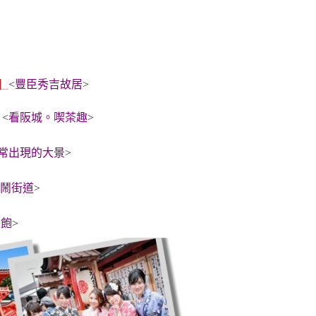
】
<
豐臣秀吉故居
>
<
看阪城。喫茶趣
>
常出現的大景
>
鬧街道
>
到飽
>