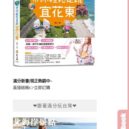
滿分新書|現正熱銷中~
直接結帳👉
立即訂購
❤跟著滿分玩台灣❤