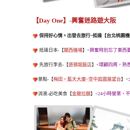
【Day One】-興奮迷路遊大阪
保持好心情。出發去旅行~抵達【台北桃園機
抵達日本-【
關西機場
】<
興奮時別忘了東西
先放行李去-【
道頓堀飯店
】<
環顧四周，熟
景點-【
梅田。藍天大廈~空中庭園展望台
】<
消液-必吃美食【
金龍拉麵
】<
24小時營業，