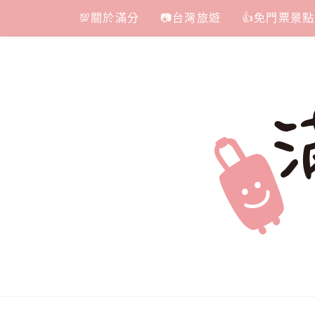
Skip
💯關於滿分
📷台灣旅遊
👍免門票景點
to
content
滿分的旅遊
國內外旅遊|情侶約會景點|美拍玩樂