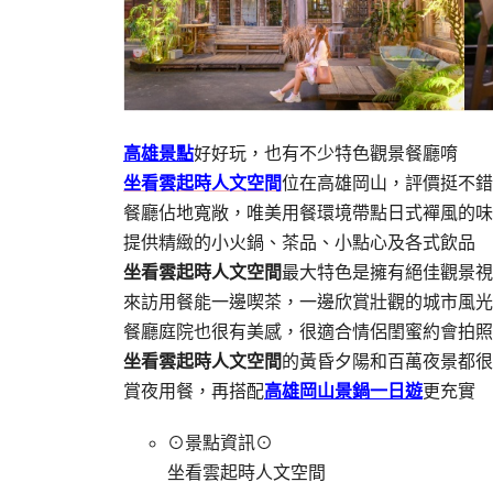
高雄景點
好好玩，也有不少特色觀景餐廳唷
坐看雲起時人文空間
位在高雄岡山，評價挺不錯
餐廳佔地寬敞，唯美用餐環境帶點日式襌風的味
提供精緻的小火鍋、茶品、小點心及各式飲品
坐看雲起時人文空間
最大特色是擁有絕佳觀景視
來訪用餐能一邊喫茶，一邊欣賞壯觀的城市風光
餐廳庭院也很有美感，很適合情侶閨蜜約會拍照
坐看雲起時人文空間
的黃昏夕陽和百萬夜景都很
賞夜用餐，再搭配
高雄岡山景鍋一日遊
更充實
⊙景點資訊⊙
坐看雲起時人文空間