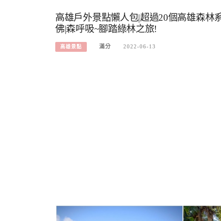
高雄戶外景點懶人包|超過20個高雄森林系
佛|森呼吸~腳踏綠林之旅!
滿分
2022-06-13
高雄景點