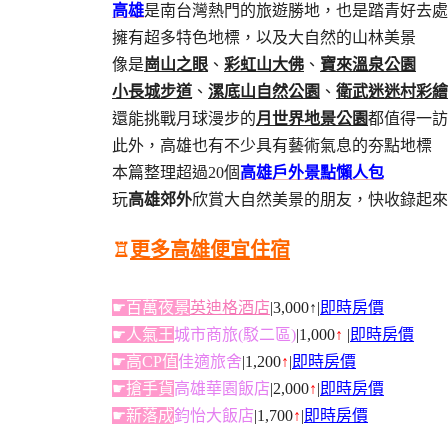
高雄
是南台灣熱門的旅遊勝地，也是踏青好去處
擁有超多特色地標，以及大自然的山林美景
像是
崗山之眼
、
彩虹山大佛
、
寶來溫泉公園
小長城步道
、
漯底山自然公園
、
衛武迷迷村彩繪
還能挑戰月球漫步的
月世界地景公園
都值得一訪
此外，高雄也有不少具有藝術氣息的夯點地標
本篇整理超過20個
高雄戶外景點懶人包
玩
高雄郊外
欣賞大自然美景的朋友，快收錄起來
♖
更多高雄便宜住宿
☛百萬夜景
英迪格酒店
|3,000↑|
即時房價
☛人氣王
城市商旅(駁二區)
|1,000
↑
|
即時房價
☛高CP值
佳適旅舍
|1,200
↑
|
即時房價
☛搶手貨
高雄華園飯店
|2,000
↑
|
即時房價
☛新落成
鈞怡大飯店
|1,700
↑
|
即時房價