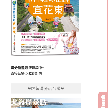
滿分新書|現正熱銷中~
直接結帳👉
立即訂購
❤跟著滿分玩台灣❤