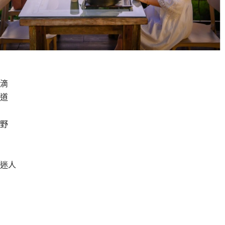
滴
道
野
迷人