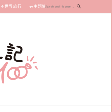
✈世界旅行
🚗主題懶人包