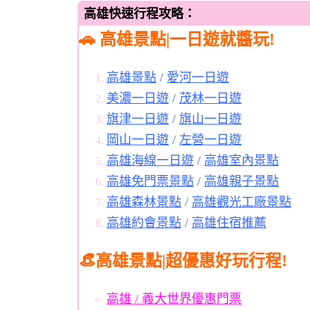
高雄快速行程攻略：
🚗 高雄景點|一日遊就醬玩!
高雄景點
/
愛河一日遊
美濃一日遊
/
茂林一日遊
旗津一日遊
/
旗山一日遊
岡山一日遊
/
左營一日遊
高雄海線一日遊
/
高雄室內景點
高雄免門票景點
/
高雄親子景點
高雄森林景點
/
高雄觀光工廠景點
高雄約會景點
/
高雄住宿推薦
👒高雄景點|超優惠好玩行程!
高雄 / 義大世界優惠門票