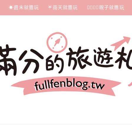
☀週末就醬玩
☔雨天就醬玩
👩‍❤‍💋‍👨親子就醬玩
札記