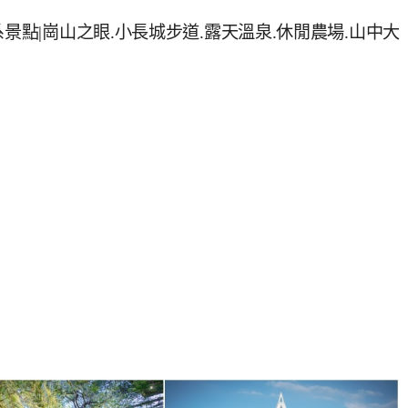
景點|崗山之眼.小長城步道.露天溫泉.休閒農場.山中大