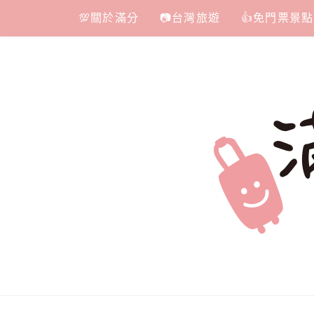
Skip
💯關於滿分
📷台灣旅遊
👍免門票景點
to
content
滿分的旅遊
國內外旅遊|情侶約會景點|美拍玩樂