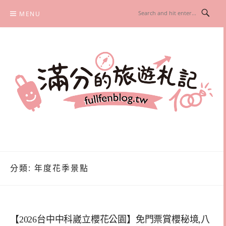
Skip
MENU
to
content
滿分的旅遊札記
國內外旅遊|情侶約會景點|美拍玩樂
分類:
年度花季景點
【2026台中中科崴立櫻花公園】免門票賞櫻秘境,八