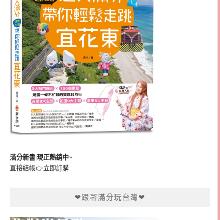
滿分新書|現正熱銷中~
直接結帳👉
立即訂購
❤跟著滿分玩台灣❤