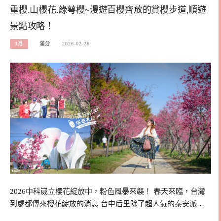
重櫻.山櫻花.綠萼櫻~漫遊百櫻齊放的賞櫻步道,順遊
景點攻略！
3月
滿分
2026-02-26
2026中科崴立櫻花綻放中，粉色風暴來襲！ 春天來臨，台灣
到處都傳來櫻花綻放的消息 台中后里除了超人氣的泰安派…