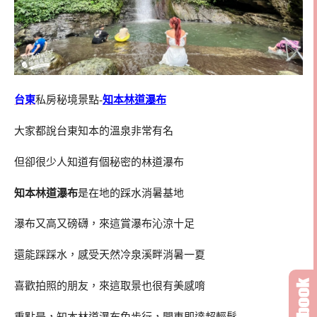
台東
私房秘境景點-
知本林道瀑布
大家都說台東知本的溫泉非常有名
但卻很少人知道有個秘密的林道瀑布
知本林道瀑布
是在地的踩水消暑基地
瀑布又高又磅礴，來這賞瀑布沁涼十足
還能踩踩水，感受天然冷泉溪畔消暑一夏
喜歡拍照的朋友，來這取景也很有美感唷
重點是，知本林道瀑布免步行，開車即達超輕鬆