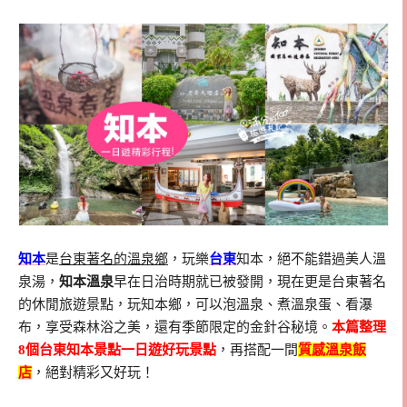
知本
是
台東著名的溫泉鄉
，玩樂
台東
知本，絕不能錯過美人溫
泉湯，
知本溫泉
早在日治時期就已被發開，現在更是台東著名
的休閒旅遊景點，玩知本鄉，可以泡溫泉、煮溫泉蛋、看瀑
布，享受森林浴之美，還有季節限定的金針谷秘境。
本篇整理
8個台東知本景點一日遊好玩景點
，再搭配一間
質感溫泉飯
店
，絕對精彩又好玩！