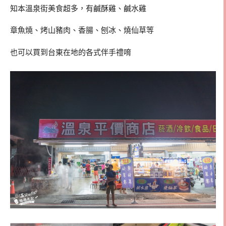
知本溫泉街美食超多，有鹹酥雞、鹹水雞
章魚燒、烤山豬肉、香腸、刨冰、燒仙草等
也可以買到台東在地的各式伴手禮唷