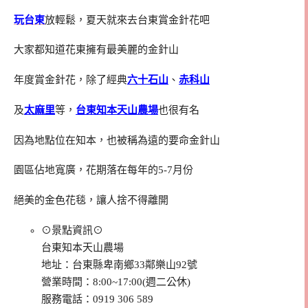
玩台東
放輕鬆，夏天就來去台東賞金針花吧
大家都知道花東擁有最美麗的金針山
年度賞金針花，除了經典
六十石山
、
赤科山
及
太麻里
等，
台東知本天山農場
也很有名
因為地點位在知本，也被稱為遠的要命金針山
園區佔地寬廣，花期落在每年的5-7月份
絕美的金色花毯，讓人捨不得離開
⊙景點資訊⊙
台東知本天山農場
地址：台東縣卑南鄉33鄰樂山92號
營業時間：8:00~17:00(週二公休)
服務電話：0919 306 589