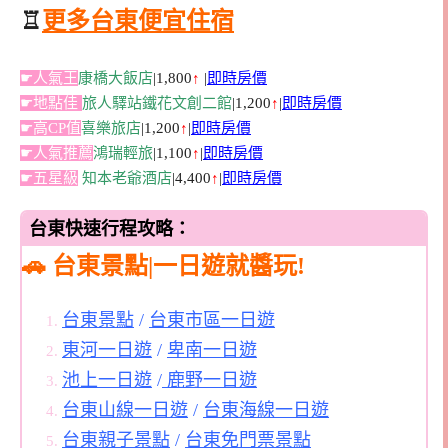
♖
更多台東便宜住宿
☛人氣王
康橋大飯店
|1,800
↑
|
即時房價
☛地點佳
旅人驛站鐵花文創二館
|1,200
↑
|
即時房價
☛高CP值
喜樂旅店
|1,200
↑
|
即時房價
☛人氣推薦
鴻瑞輕旅
|1,100
↑
|
即時房價
☛五星級
知本老爺酒店
|4,400
↑
|
即時房價
台東快速行程攻略：
🚗 台東景點|一日遊就醬玩!
台東景點
/
台東市區一日遊
東河一日遊
/
卑南一日遊
池上一日遊
/
鹿野一日遊
台東山線一日遊
/
台東海線一日遊
台東親子景點
/
台東免門票景點