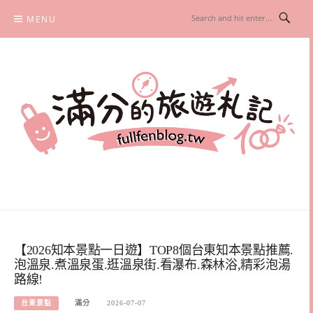
Skip
MENU
to
content
滿分的旅遊札記
國內外旅遊|情侶約會景點|美拍玩樂
【2026知本景點一日遊】TOP8個台東知本景點推薦.
泡溫泉.煮溫泉蛋.逛溫泉街.看瀑布.森林浴,精彩泡湯
路線!
台東景點
滿分
2026-07-07