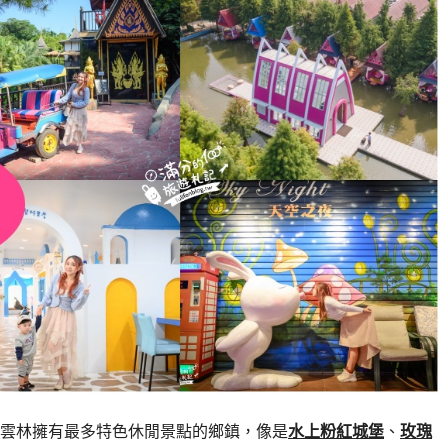
雲林擁有最多特色休閒景點的鄉鎮，像是
水上粉紅城堡
、
玫瑰