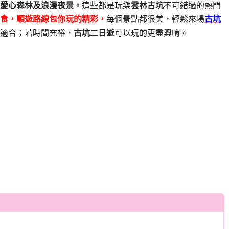
愛心森林及
浪漫夜景
。
這些都是玩樂
雲林古坑
不可錯過的熱門
美食，順遊路線包你玩的精彩，
每個景點都很美，輕鬆來場
古坑
適合；若時間充裕，
古坑二日遊
可以玩的更盡興唷。