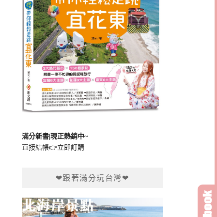
滿分新書|現正熱銷中~
直接結帳👉
立即訂購
❤跟著滿分玩台灣❤