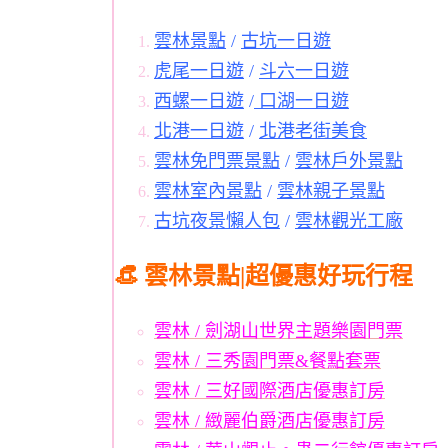
雲林景點
/
古坑一日遊
虎尾一日遊
/
斗六一日遊
西螺一日遊
/
口湖一日遊
北港一日遊
/
北港老街美食
雲林免門票景點
/
雲林戶外景點
雲林室內景點
/
雲林親子景點
古坑夜景懶人包
/
雲林觀光工廠
👒 雲林景點|超優惠好玩行程
雲林 / 劍湖山世界主題樂園門票
雲林 / 三秀園門票&餐點套票
雲林 / 三好國際酒店優惠訂房
雲林 / 緻麗伯爵酒店優惠訂房