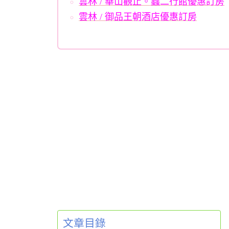
雲林 / 華山觀止。蟲二行館優惠訂房
雲林 / 御品王朝酒店優惠訂房
文章目錄