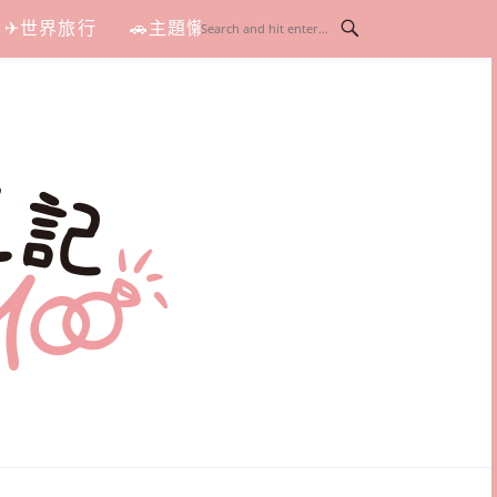
✈世界旅行
🚗主題懶人包