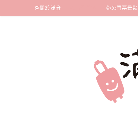
Skip
💯關於滿分
📷台灣旅遊
👍免門票景點
to
content
滿分的旅遊
國內外旅遊|情侶約會景點|美拍玩樂