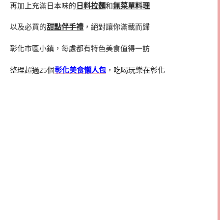
再加上充滿日本味的
日料拉麵
和
無菜單料理
以及必買的
甜點伴手禮
，絕對讓你滿載而歸
彰化市區小鎮，每處都有特色美食值得一訪
整理超過25個
彰化美食懶人包
，吃喝玩樂在彰化