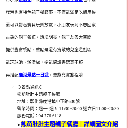
鹿港也有特色親子餐廳耶，不僅能滿足吃飯用餐
還可以帶著寶貝玩樂放電，小朋友玩到不想回家
古錐的親子餐館，環境明亮，親子友善大空間
提供豐富餐點，重點是還有寬敞的兒童遊戲區
能玩球池、溜滑梯，還能閱讀書籍真不賴
再搭配
鹿港景點一日遊
，更能充實旅程唷
⊙景點資訊⊙
熊萌肚肚主題親子餐廳
地址：彰化縣鹿港鎮中正路530號
營業時間：週一~週五 11:30~20:00 週六日11:00~20:30
服務電話：04 776 6118
熊萌肚肚主題親子餐廳｜詳細圖文介紹
➤