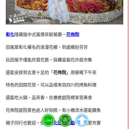
彰化
隱藏版中式風情茶館餐廳－
花佈院
田尾是彰化著名的浪漫花鄉，到處繽紛芬芳
玩田尾不僅能欣賞花藝，採購盆栽花卉逛市集
還能安排到古意十足的「
花佈院
」用餐喝下午茶
特色的田間花徑，可以品嚐來自四川的烤魚料理
還能吃火鍋、品茶香，在療癒庭院裡享受美食
花佈院庭院景色迷人好拍照，有小橋流水還能餵魚
親子同行也歡迎，搭配
彰化田尾景點
一起玩更充實