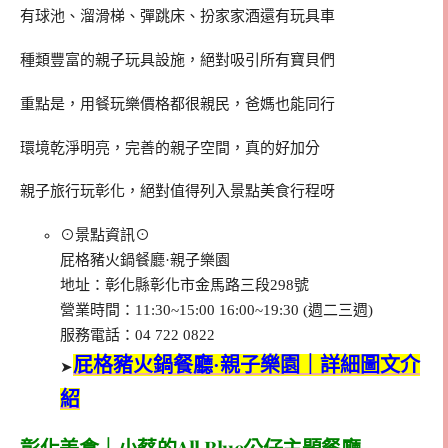
有球池、溜滑梯、彈跳床、扮家家酒還有玩具車
種類豐富的親子玩具設施，絕對吸引所有寶貝們
重點是，用餐玩樂價格都很親民，爸媽也能同行
環境乾淨明亮，完善的親子空間，真的好加分
親子旅行玩彰化，絕對值得列入景點美食行程呀
⊙景點資訊⊙
屁格豬火鍋餐廳·親子樂園
地址：彰化縣彰化市金馬路三段298號
營業時間：11:30~15:00 16:00~19:30 (週二三週)
服務電話：04 722 0822
屁格豬火鍋餐廳·親子樂園｜詳細圖文介
➤
紹
彰化美食｜小蔡的All Blue公仔主題餐廳