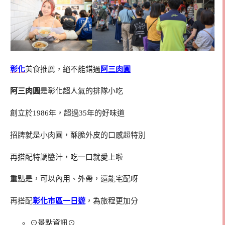
彰化
美食推薦，絕不能錯過
阿三肉圓
阿三肉圓
是彰化超人氣的排隊小吃
創立於1986年，超過35年的好味道
招牌就是小肉圓，酥脆外皮的口感超特別
再搭配特調醬汁，吃一口就愛上啦
重點是，可以內用、外帶，還能宅配呀
再搭配
彰化市區一日遊
，為旅程更加分
⊙景點資訊⊙