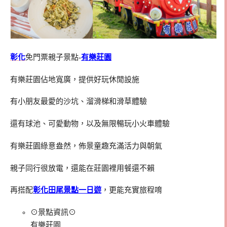
彰化
免門票親子景點-
有樂莊園
有樂莊園佔地寬廣，提供好玩休閒設施
有小朋友最愛的沙坑、溜滑梯和滑草體驗
還有球池、可愛動物，以及無限暢玩小火車體驗
有樂莊園綠意盎然，佈景童趣充滿活力與朝氣
親子同行很放電，還能在莊園裡用餐還不賴
再搭配
彰化田尾景點一日遊
，更能充實旅程唷
⊙景點資訊⊙
有樂莊園