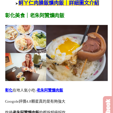
蚵ㄚ仁肉臊飯爌肉飯｜詳細圖文介紹
➤
彰化美食｜老朱阿贊爌肉飯
彰化
在地人氣小吃-
老朱阿贊爌肉飯
Googole評價4.8顆星真的是有夠強大
吃過
老朱阿贊爌肉飯
的都說超級好吃