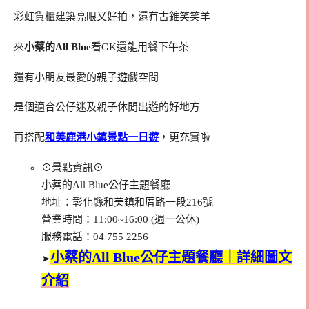
彩虹貨櫃建築亮眼又好拍，還有古錐笑笑羊
來
小蔡的All Blue
看GK還能用餐下午茶
還有小朋友最愛的親子遊戲空間
是個適合公仔迷及親子休閒出遊的好地方
再搭配
和美鹿港小鎮景點一日遊
，更充實啦
⊙景點資訊⊙
小蔡的All Blue公仔主題餐廳
地址：彰化縣和美鎮和厝路一段216號
營業時間：11:00~16:00 (週一公休)
服務電話：04 755 2256
小蔡的All Blue公仔主題餐廳｜詳細圖文
➤
介紹