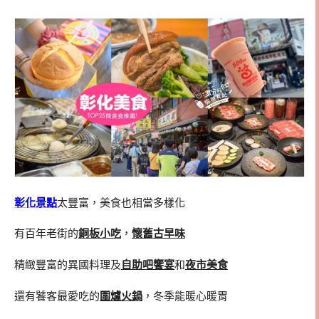
彰化景點
太豐富，美食也相當多樣化
有百年老街的
銅板小吃
，
懷舊古早味
精緻豐富的異國料理及
自助吧饗宴
和
夜市美食
還有饕客最愛吃的
圍爐火鍋
，冬季能暖心暖胃