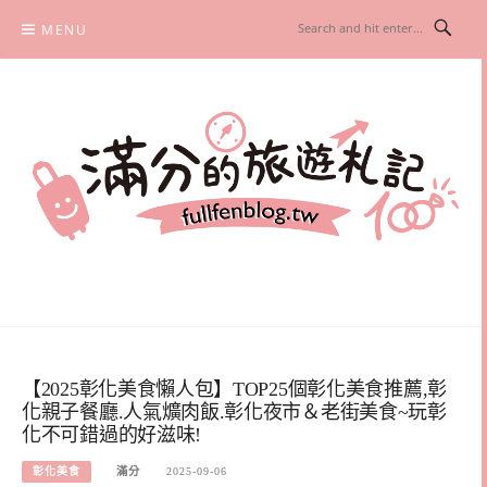
Skip
MENU
to
content
滿分的旅遊札記
國內外旅遊|情侶約會景點|美拍玩樂
【2025彰化美食懶人包】TOP25個彰化美食推薦,彰
化親子餐廳.人氣爌肉飯.彰化夜市＆老街美食~玩彰
化不可錯過的好滋味!
彰化美食
滿分
2025-09-06