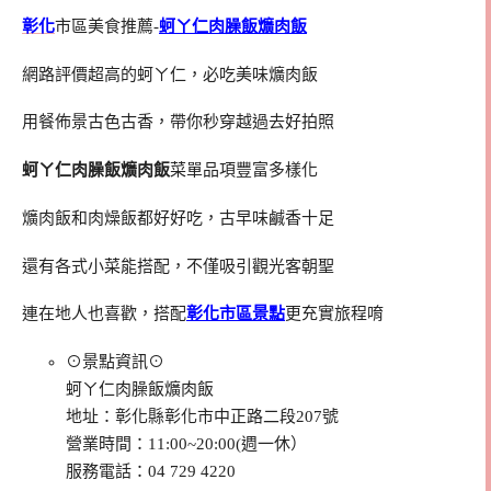
彰化
市區美食推薦-
蚵ㄚ仁肉臊飯爌肉飯
網路評價超高的蚵ㄚ仁，必吃美味爌肉飯
用餐佈景古色古香，帶你秒穿越過去好拍照
蚵ㄚ仁肉臊飯爌肉飯
菜單品項豐富多樣化
爌肉飯和肉燥飯都好好吃，古早味鹹香十足
還有各式小菜能搭配，不僅吸引觀光客朝聖
連在地人也喜歡，搭配
彰化市區景點
更充實旅程唷
⊙景點資訊⊙
蚵ㄚ仁肉臊飯爌肉飯
地址：彰化縣彰化市中正路二段207號
營業時間：11:00~20:00(週一休）
服務電話：04 729 4220