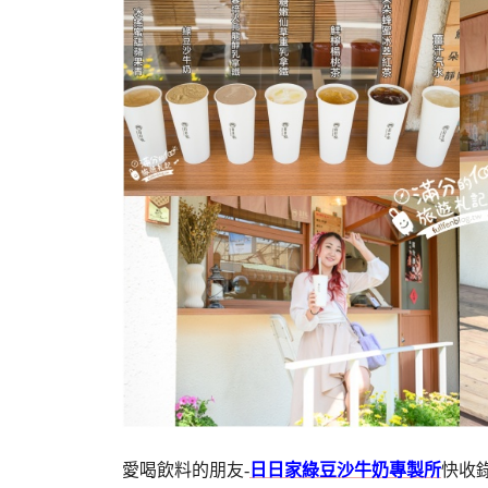
愛喝飲料的朋友-
日日家綠豆沙牛奶專製所
快收