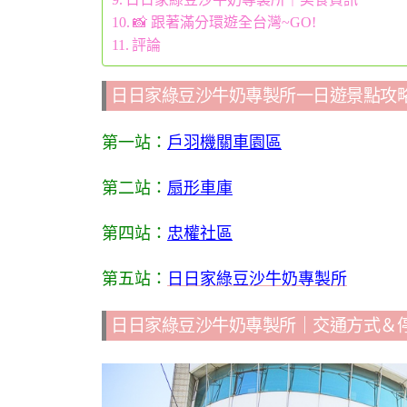
📸 跟著滿分環遊全台灣~GO!
評論
日日家綠豆沙牛奶專製所一日遊景點攻
第一站：
戶羽機關車園區
第二站：
扇形車庫
第四站：
忠權社區
第五站：
日日家綠豆沙牛奶專製所
日日家綠豆沙牛奶專製所｜交通方式＆