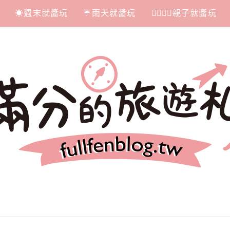
☀週末就醬玩
☔雨天就醬玩
👩‍❤‍💋‍👨親子就醬玩
札記