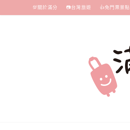
Skip
💯關於滿分
📷台灣旅遊
👍免門票景點
to
content
滿分的旅遊
國內外旅遊|情侶約會景點|美拍玩樂