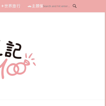
✈世界旅行
🚗主題懶人包