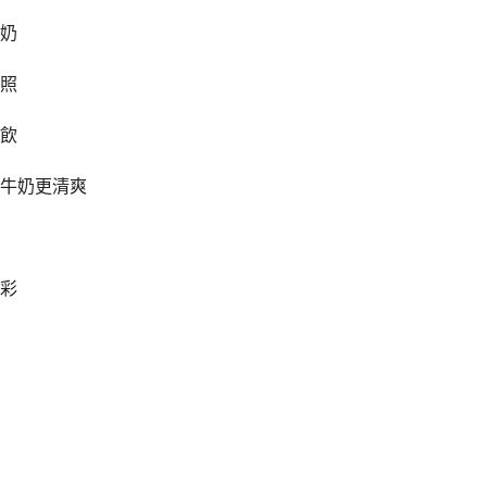
奶
照
飲
牛奶更清爽
彩