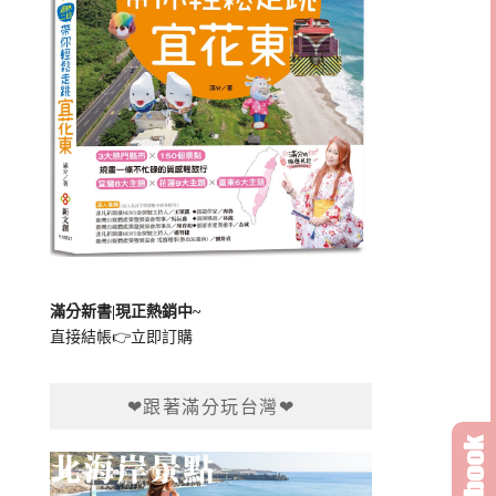
滿分新書|現正熱銷中~
直接結帳👉
立即訂購
❤跟著滿分玩台灣❤