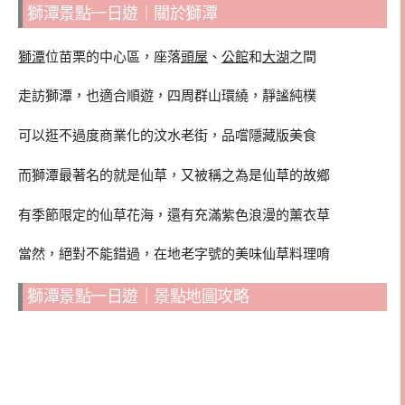
獅潭景點一日遊｜關於獅潭
獅潭
位苗栗的中心區，座落
頭屋
、
公館
和
大湖
之間
走訪獅潭，也適合順遊，四周群山環繞，靜謐純樸
可以逛不過度商業化的汶水老街，品嚐隱藏版美食
而獅潭最著名的就是仙草，又被稱之為是仙草的故鄉
有季節限定的仙草花海，還有充滿紫色浪漫的薰衣草
當然，絕對不能錯過，在地老字號的美味仙草料理唷
獅潭景點一日遊｜景點地圖攻略