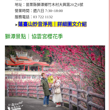
地址：苗栗縣獅潭鄉竹木村大興窩20之6號
營業時間：週六日 7:30~18:00
服務電話：03 722 1132
蓮臺山妙音淨苑｜詳細圖文介紹
➤
獅潭景點｜協雲宮櫻花季