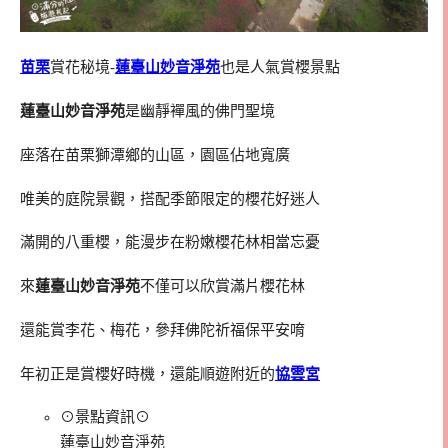
苗栗
賞花秘境-
蓮臺山妙音淨苑
也是人氣賞櫻景點
蓮臺山妙音淨苑
是幽靜襌風的佛門聖境
座落在苗栗獅潭鄉的山區，園區佔地寬廣
唯美的庭院景觀，搭配季節限定的櫻花好迷人
滿開的八重櫻，能漫步在粉嫩櫻花林相當忘憂
來
蓮臺山妙音淨苑
不僅可以欣賞滿片櫻花林
還能賞李花、梅花，參拜佛陀祈福保平安唷
年初正是賞櫻好時機，還能順遊附近的
協雲宮
⊙景點資訊⊙
蓮臺山妙音淨苑