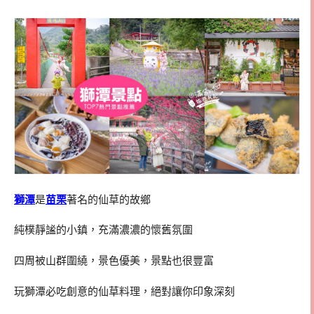
獅潭
是
苗栗
著名的仙草的故鄉
純樸靜謐的小鎮，充滿濃濃的懷舊氛圍
四周被山群圍繞，景色優美，景點也很豐富
玩獅潭必吃創意的仙草料理，絕對讓你印象深刻