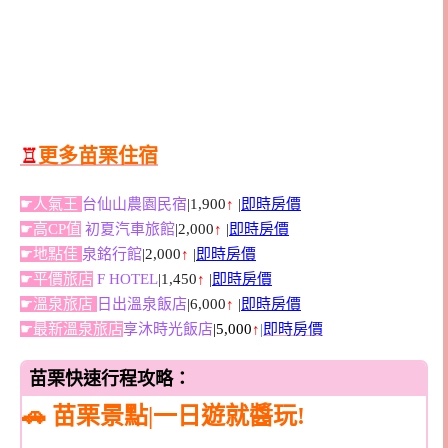
♖
更多苗栗住宿
☛人氣王
台仙山農園民宿
|1,900
↑
|
即時房價
☛高CP值
初夏汽車旅館
|2,000
↑
|
即時房價
☛地點佳
泉銘行館
|2,000
↑
|
即時房價
☛平價旅店
F HOTEL
|1,450
↑
|
即時房價
☛溫泉旅店
日出溫泉飯店
|6,000
↑
|
即時房價
☛最新溫泉旅店
享沐時光飯店
|5,000
↑
|
即時房價
苗栗快速行程攻略：
🚗 苗栗景點|一日遊就醬玩!