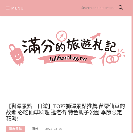
Skip
MENU
to
content
滿分的旅遊札記
國內外旅遊|情侶約會景點|美拍玩樂
【獅潭景點一日遊】TOP7獅潭景點推薦.苗栗仙草的
故鄉.必吃仙草料理.逛老街.特色親子公園.季節限定
花海!
苗栗景點
滿分
2026-03-16