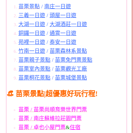
苗栗景點
/
南庄一日遊
三義一日遊
/
頭屋一日遊
大湖一日遊
/
大湖酒莊一日遊
銅鑼一日遊
/
通霄一日遊
苑裡一日遊
/
泰安一日遊
竹南一日遊
/
苗栗森林系景點
苗栗親子景點
/
苗栗免門票景點
苗栗室內景點
/
苗栗觀光工廠
苗栗桐花景點
/
苗栗城堡景點
👒 苗栗景點|超優惠好玩行程!
苗栗 / 苗栗尚順育樂世界門票
苗栗 / 南庄蘇維拉莊園門票
苗栗 / 卓也小屋門票
&
住宿