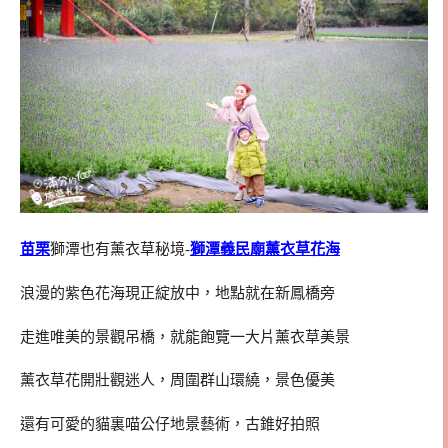
苗栗
獅潭也有薰衣草秘境-
獅潭義民廟薰衣草花海
浪漫的紫色花海現正綻放中，地點就在新鳳橋旁
走進唯美的景觀吊橋，就能飽覽一大片薰衣草美景
薰衣草花開壯觀迷人，周圍群山環繞，景色優美
還有可愛的貓裏喵公仔地景藝術，古錐好拍照