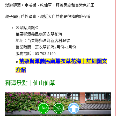
漫遊獅潭，走老街、吃仙草、拜義民廟和賞紫色花田
親子同行戶外踏青，親近大自然也是很棒的旅程唷
⊙景點資訊⊙
苗栗獅潭義民廟薰衣草花海
地址：苗栗縣獅潭鄉新店村46號
營業時間：薰衣草花海2月份~3月份
服務電話：03 793 2190
苗栗獅潭義民廟薰衣草花海｜詳細圖文
➤
介紹
獅潭景點｜仙山仙草