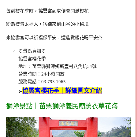
每到櫻花季時，
協雲宮
到處便會開滿櫻花
粉嫩櫻景太迷人，彷彿來到山谷的小秘境
來協雲宮可以祈福保平安，還能賞櫻花喝平安茶
⊙景點資訊⊙
協雲宮櫻花季
地址：苗栗縣獅潭鄉新豐村八角坑34號
營業時間：24小時開放
服務電話：03 793 1965
協雲宮櫻花季｜詳細圖文介紹
➤
獅潭景點｜苗栗獅潭義民廟薰衣草花海