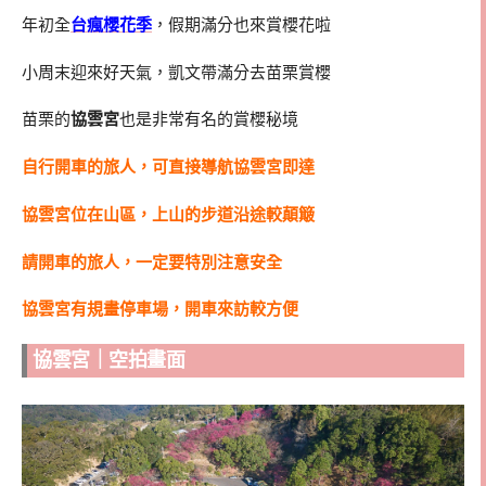
年初全
台瘋櫻花季
，假期滿分也來賞櫻花啦
小周末迎來好天氣，凱文帶滿分去苗栗賞櫻
苗栗的
協雲宮
也是非常有名的賞櫻秘境
自行開車的旅人，可直接導航協雲宮即達
協雲宮位在山區，上山的步道沿途較顛簸
請開車的旅人，一定要特別注意安全
協雲宮有規畫停車場，開車來訪較方便
協雲宮｜空拍畫面