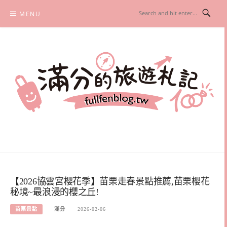
Skip
MENU
to
content
滿分的旅遊札記
國內外旅遊|情侶約會景點|美拍玩樂
【2026協雲宮櫻花季】苗栗走春景點推薦,苗栗櫻花
秘境~最浪漫的櫻之丘!
苗栗景點
滿分
2026-02-06