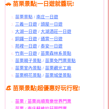
🚗 苗栗景點|一日遊就醬玩!
苗栗景點
/
南庄一日遊
三義一日遊
/
頭屋一日遊
大湖一日遊
/
大湖酒莊一日遊
銅鑼一日遊
/
通霄一日遊
苑裡一日遊
/
泰安一日遊
竹南一日遊
/
苗栗森林系景點
苗栗親子景點
/
苗栗免門票景點
苗栗室內景點
/
苗栗觀光工廠
苗栗桐花景點
/
苗栗城堡景點
👒 苗栗景點|超優惠好玩行程!
苗栗 / 苗栗尚順育樂世界門票
苗栗 / 南庄蘇維拉莊園門票