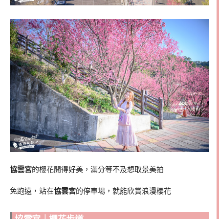
協雲宮
的櫻花開得好美，滿分等不及想取景美拍
免跑遠，站在
協雲宮
的停車場，就能欣賞浪漫櫻花