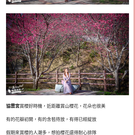
協雲宮
賞櫻好時機，近距離賞山櫻花，花朵也很美
有的花瓣初開，有的含苞待放，有得已經綻放
假期來賞櫻的人潮多，想拍櫻花還得耐心排隊