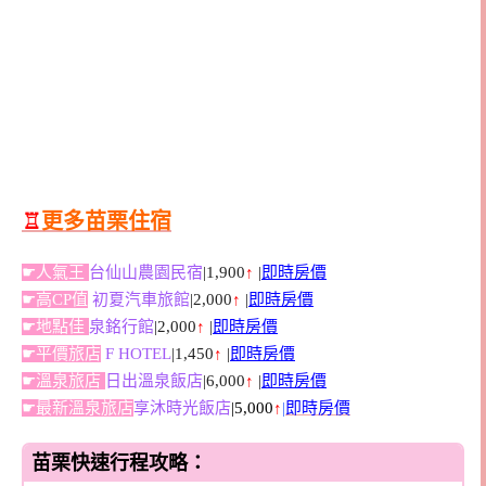
♖
更多苗栗住宿
☛人氣王
台仙山農園民宿
|1,900
↑
|
即時房價
☛高CP值
初夏汽車旅館
|2,000
↑
|
即時房價
☛地點佳
泉銘行館
|2,000
↑
|
即時房價
☛平價旅店
F HOTEL
|1,450
↑
|
即時房價
☛溫泉旅店
日出溫泉飯店
|6,000
↑
|
即時房價
☛最新溫泉旅店
享沐時光飯店
|5,000
↑
|
即時房價
苗栗快速行程攻略：