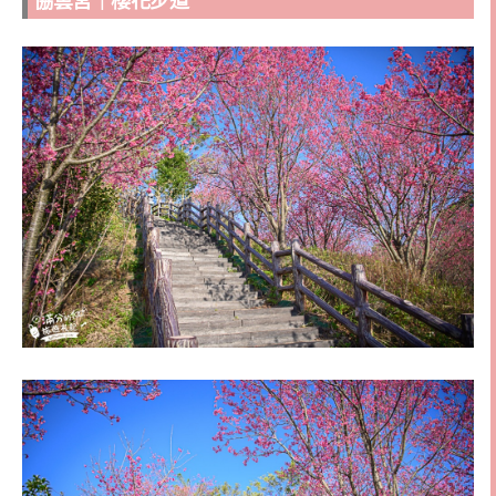
協雲宮｜櫻花步道