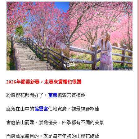
2026年節迎新春，走春來賞櫻也很讚
粉嫩櫻花都開好了，
苗栗
協雲宮賞櫻趣
座落在山中的
協雲宮
佔地寬廣，觀景視野極佳
宮廟依山而建，景緻優美，四季都有不同的美景
而最萬眾矚目的，就是每年年初的山櫻花綻放