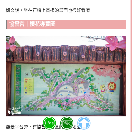
凱文說，坐在石椅上賞櫻的畫面也很好看唷
協雲宮｜櫻花導覽圖
觀景平台旁，有
協雲宮
全區的導覽地圖