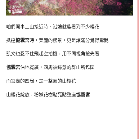
咱們開車上山接近時，沿途就能看到不少櫻花
抵達
協雲宮
時，美麗的櫻景，更是讓滿分覺得驚艷
凱文也忍不住飛起空拍機，用不同視角搶先看
協雲宮
佔地寬廣，四周被綠意的群山所包圍
而宮廟的四周，是一整圈的山櫻花
山櫻花綻放，粉嫩花樹點亮點整座
協雲宮