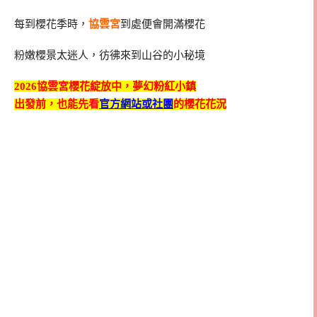
每到櫻花季時，
協雲宮
到處便會開滿櫻花
粉嫩櫻景太迷人，彷彿來到山谷的小秘境
2026協雲宮櫻花綻放中，夢幻粉紅小鎮
出發前，也能先看
官方網站或社團
的櫻花花況