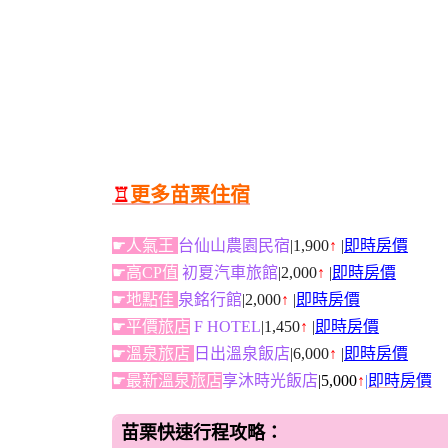
♖
更多苗栗住宿
☛人氣王
台仙山農園民宿
|1,900
↑
|
即時房價
☛高CP值
初夏汽車旅館
|2,000
↑
|
即時房價
☛地點佳
泉銘行館
|2,000
↑
|
即時房價
☛平價旅店
F HOTEL
|1,450
↑
|
即時房價
☛溫泉旅店
日出溫泉飯店
|6,000
↑
|
即時房價
☛最新溫泉旅店
享沐時光飯店
|5,000
↑
|
即時房價
苗栗快速行程攻略：