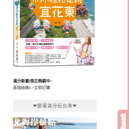
滿分新書|現正熱銷中~
直接結帳👉
立即訂購
❤跟著滿分玩台灣❤