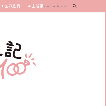
✈世界旅行
🚗主題懶人包