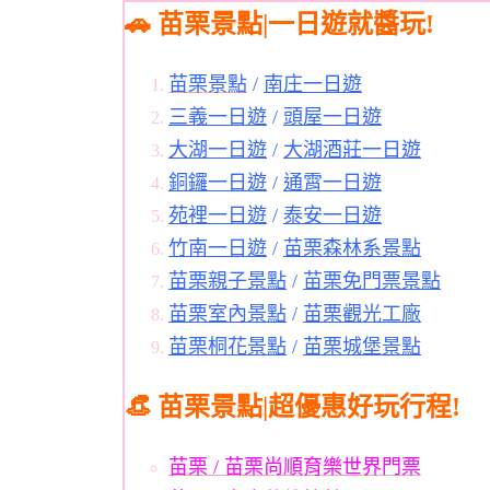
🚗 苗栗景點|一日遊就醬玩!
苗栗景點
/
南庄一日遊
三義一日遊
/
頭屋一日遊
大湖一日遊
/
大湖酒莊一日遊
銅鑼一日遊
/
通霄一日遊
苑裡一日遊
/
泰安一日遊
竹南一日遊
/
苗栗森林系景點
苗栗親子景點
/
苗栗免門票景點
苗栗室內景點
/
苗栗觀光工廠
苗栗桐花景點
/
苗栗城堡景點
👒 苗栗景點|超優惠好玩行程!
苗栗 / 苗栗尚順育樂世界門票