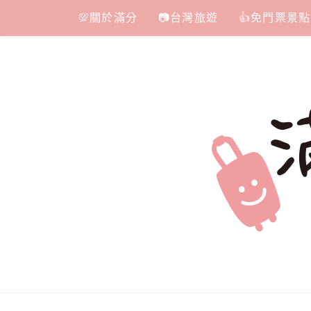
Skip
💯關於滿分
📷台灣旅遊
👍免門票景點
to
content
滿分的旅遊
國內外旅遊|情侶約會景點|美拍玩樂