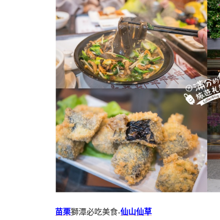
苗栗
獅潭必吃美食-
仙山仙草