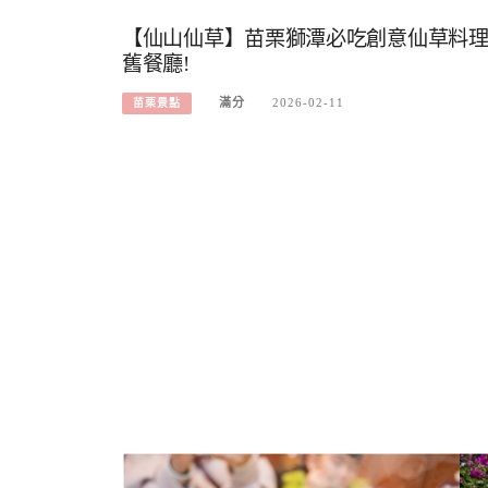
【仙山仙草】苗栗獅潭必吃創意仙草料理.
舊餐廳!
滿分
2026-02-11
苗栗景點