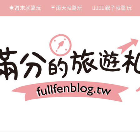
☀週末就醬玩
☔雨天就醬玩
👩‍❤‍💋‍👨親子就醬玩
札記