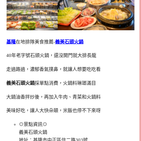
基隆
在地排隊美食推薦-
義美石頭火鍋
40年老字號石頭火鍋，還沒開門就大排長龍
走過路過，濃郁香氣撲鼻，就讓人想要吃吃看
義美石頭火鍋
採單點消費，火鍋料琳瑯滿目
大鍋油香拌炒後，再加入牛肉、青菜和火鍋料
美味好吃，讓人大快朵頤，米飯也停不下來呀
⊙景點資訊⊙
義美石頭火鍋
地址：基隆市中正區信二路303號