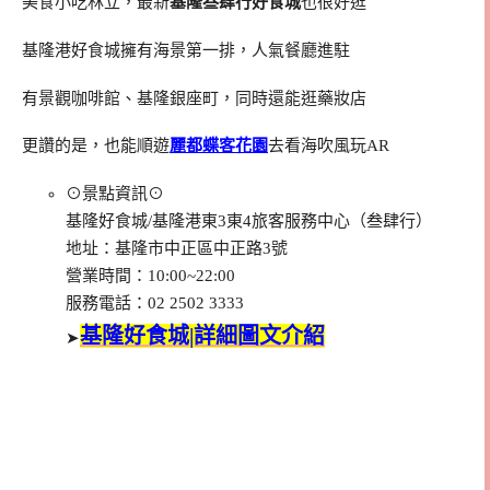
美食小吃林立，最新
基隆叁肆行好食城
也很好逛
基隆港好食城擁有海景第一排，人氣餐廳進駐
有景觀咖啡館、基隆銀座町，同時還能逛藥妝店
更讚的是，也能順遊
麗都蝶客花園
去看海吹風玩AR
⊙景點資訊⊙
基隆好食城/基隆港東3東4旅客服務中心（叁肆行）
地址：基隆市中正區中正路3號
營業時間：10:00~22:00
服務電話：02 2502 3333
基隆好食城|詳細圖文介紹
➤