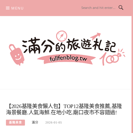
Skip
MENU
to
content
滿分的旅遊札記
國內外旅遊|情侶約會景點|美拍玩樂
【2026基隆美食懶人包】TOP12基隆美食推薦,基隆
海景餐廳.人氣海鮮.在地小吃.廟口夜市不容錯過!
基隆美食
滿分
2026-01-05