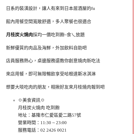
日系的裝潢設計，讓人有來到日本居酒屋的fu
館內用餐空間寬敞舒適，多人聚餐也很適合
月桂炭火燒肉
採均一價吃到飽~食乀放題
新鮮優質的肉品及海鮮，外加飲料自助吧
店員服務熱心，桌邊服務還教你創意燒肉新吃法
來店用餐，即可無限暢飲享受哈根達斯冰淇淋
想要大啖吃肉的朋友，相揪好友來月桂燒肉報到吧
☉美食資訊☉
月桂炭火燒肉 吃到飽
地址：基隆市仁愛區愛二路57號
營業時間：11:30 ~ 23:00
服務電話：02 2426 0021