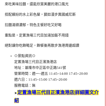
來吃美味拉麵，還能欣賞美麗的港口風光
搭配繽紛的水上彩色屋，猶如漫步異國威尼斯
拉麵湯頭濃郁，特色主餐好吃又好喝
重點是，定置漁場三代目加湯加飯不用錢
絕對讓你吃飽喝足，飽餐後再散步漁港周邊超讚
⊙景點資訊⊙
定置漁場三代目正濱漁港店
地址：基隆市中正區中正路541號
營業時間：週一~週五 11:45~14:00 17:45~20:00
週六日：11:45~15:00 17:45~20:00
服務電話：無
定置漁場三代目正濱漁港店|詳細圖文介
➤
紹