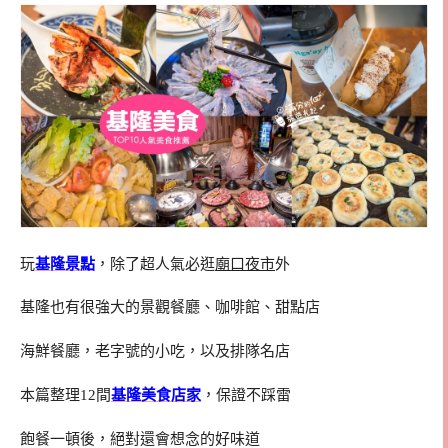
玩
基隆景點
，除了超人氣必逛
廟口夜市
外
基隆也有很強大的景觀餐廳、咖啡館、甜點店
海鮮餐廳，老字號的小吃，以及排隊名店
本篇整理12間
基隆美食店家
，保證不踩雷
飽餐一頓後，絕對還會想念的好味道