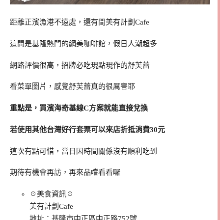
距離正濱漁港不遠處，還有間美有計劃Cafe
這間是基隆熱門的網美咖啡館，假日人潮超多
網路評價很高，招牌必吃現點現作的舒芙蕾
看菜單圖片，感覺舒芙蕾真的很厲害耶
重點是，買濱海奇基線C方案就能直接兌換
若使用其他台灣好行套票可以來店折抵消費30元
這次有點可惜，當日因時間關係沒有順利吃到
期待有機會再訪，再來品嚐看看囉
☉美食資訊☉
美有計劃Cafe
地址：基隆市中正區中正路752號