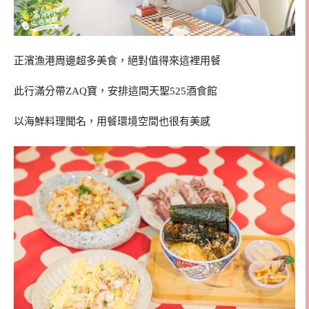
正濱漁港周邊超多美食，絕對值得來這裡用餐
此行滿分帶ZAQ寶，安排這間天聖525酒食館
以海鮮料理聞名，用餐環境空間也很有美感