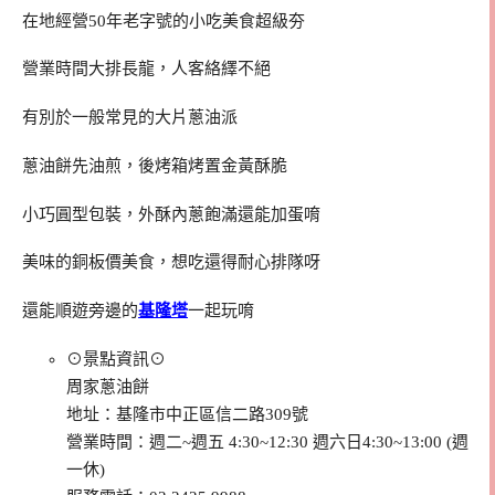
在地經營50年老字號的小吃美食超級夯
營業時間大排長龍，人客絡繹不絕
有別於一般常見的大片蔥油派
蔥油餅先油煎，後烤箱烤置金黃酥脆
小巧圓型包裝，外酥內蔥飽滿還能加蛋唷
美味的銅板價美食，想吃還得耐心排隊呀
還能順遊旁邊的
基隆塔
一起玩唷
⊙景點資訊⊙
周家蔥油餅
地址：基隆市中正區信二路309號
營業時間：週二~週五 4:30~12:30 週六日4:30~13:00 (週
一休)