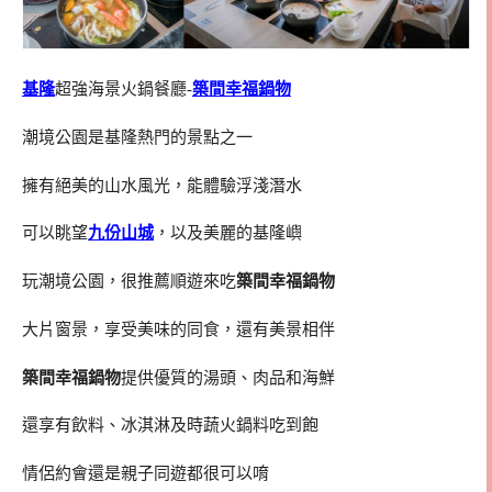
基隆
超強海景火鍋餐廳-
築間幸福鍋物
潮境公園是基隆熱門的景點之一
擁有絕美的山水風光，能體驗浮淺潛水
可以眺望
九份山城
，以及美麗的基隆嶼
玩潮境公園，很推薦順遊來吃
築間幸福鍋物
大片窗景，享受美味的同食，還有美景相伴
築間幸福鍋物
提供優質的湯頭、肉品和海鮮
還享有飲料、冰淇淋及時蔬火鍋料吃到飽
情侶約會還是親子同遊都很可以唷