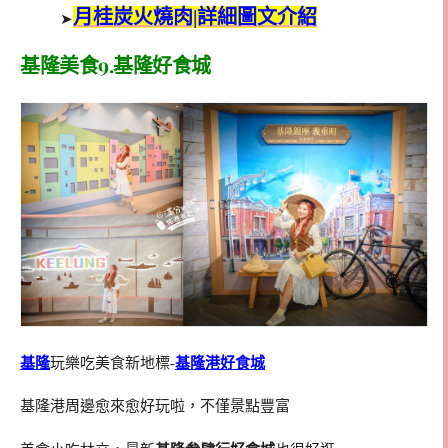
月桂炭火燒肉|詳細圖文介紹
➤
基隆美食9.基隆好食城
基隆
玩樂吃美食新地標-
基隆港好食城
基隆港周邊愈來愈好玩啦，不僅景點豐富