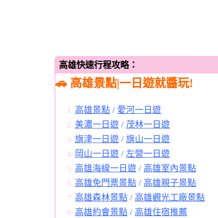
高雄快速行程攻略：
🚗 高雄景點|一日遊就醬玩!
高雄景點
/
愛河一日遊
美濃一日遊
/
茂林一日遊
旗津一日遊
/
旗山一日遊
岡山一日遊
/
左營一日遊
高雄海線一日遊
/
高雄室內景點
高雄免門票景點
/
高雄親子景點
高雄森林景點
/
高雄觀光工廠景點
高雄約會景點
/
高雄住宿推薦