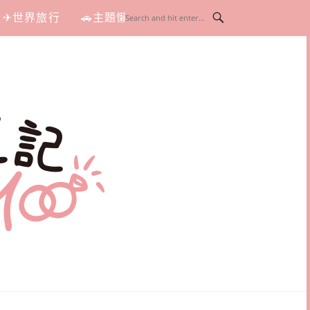
✈世界旅行
🚗主題懶人包