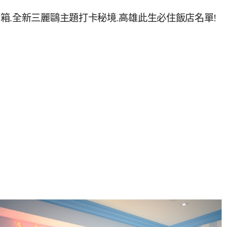
箱.全新三麗鷗主題打卡秘境.高雄此生必住飯店名單!