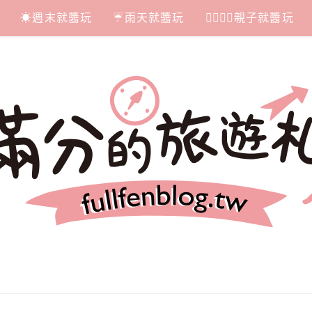
☀週末就醬玩
☔雨天就醬玩
👩‍❤‍💋‍👨親子就醬玩
札記