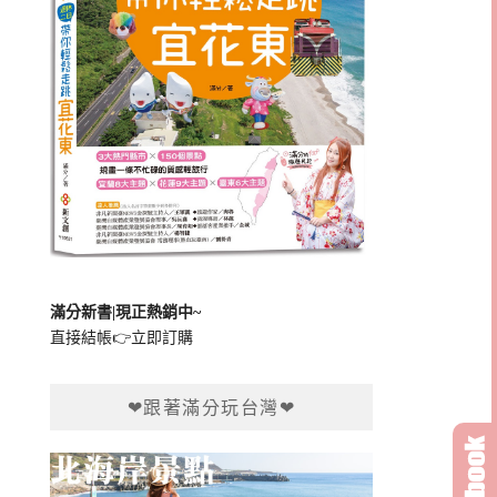
滿分新書|現正熱銷中~
直接結帳👉
立即訂購
❤跟著滿分玩台灣❤