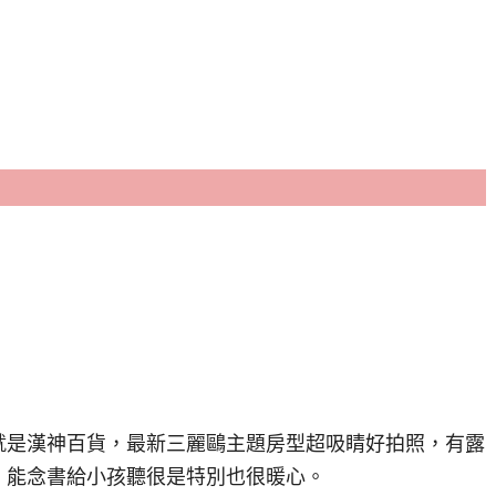
就是漢神百貨，最新三麗鷗主題房型超吸睛好拍照，有露
，能念書給小孩聽很是特別也很暖心。