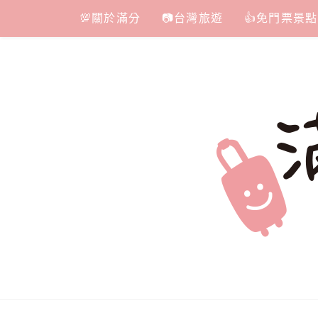
Skip
💯關於滿分
📷台灣旅遊
👍免門票景點
to
content
滿分的旅遊
國內外旅遊|情侶約會景點|美拍玩樂