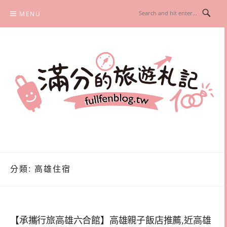
Skip
MENU
to
content
滿分的旅遊札記
國內外旅遊|情侶約會景點|美拍玩樂
分類:
高雄住宿
【承攜行旅高雄六合館】高雄親子飯店推薦,近高雄