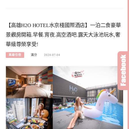
【高雄H2O HOTEL水京棧國際酒店】一泊二食豪華
景觀房開箱.早餐.宵夜.高空酒吧.露天大泳池玩水,奢
華級尊榮享受!
高雄住宿
滿分
2024-07-04