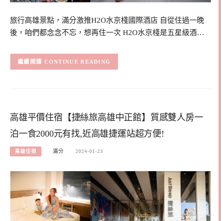
旅行高雄景點，滿分激推H2O水京棧國際酒店 自從住過一晚
後，咱們都念念不忘，想再住一次 H2O水京棧是五星級酒…
CONTINUE READING
高雄平價住宿【捷絲旅高雄中正館】質感雙人房一
泊一食2000元有找,近高雄捷運站超方便!
高雄住宿
滿分
2024-01-23