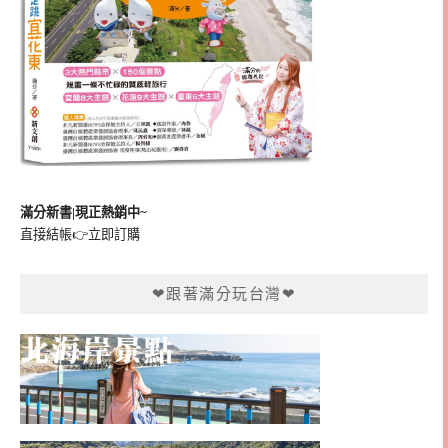
滿分新書|現正熱銷中~
直接結帳👉
立即訂購
❤跟著滿分玩台灣❤