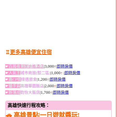
♖
更多高雄便宜住宿
☛百萬夜景
英迪格酒店
|3,000↑|
即時房價
☛人氣王
城市商旅(駁二區)
|1,000
↑
|
即時房價
☛高CP值
佳適旅舍
|1,200
↑
|
即時房價
☛搶手貨
高雄華園飯店
|2,000
↑
|
即時房價
☛新落成
鈞怡大飯店
|1,700
↑
|
即時房價
高雄快速行程攻略：
🚗 高雄景點|一日遊就醬玩!