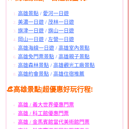
高雄景點
/
愛河一日遊
美濃一日遊
/
茂林一日遊
旗津一日遊
/
旗山一日遊
岡山一日遊
/
左營一日遊
高雄海線一日遊
/
高雄室內景點
高雄免門票景點
/
高雄親子景點
高雄森林景點
/
高雄觀光工廠景點
高雄約會景點
/
高雄住宿推薦
👒高雄景點|超優惠好玩行程!
高雄 / 義大世界優惠門票
高雄 / 科工館優惠門票
高雄 / 金馬賓館當代美術館門票