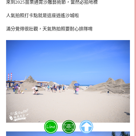
來到2025苗栗通霄沙雕藝術節，當然必拍地標
人氣拍照打卡點就是這座逍遙沙城啦
滿分覺得很壯觀，天氣熱拍照要耐心排隊唷