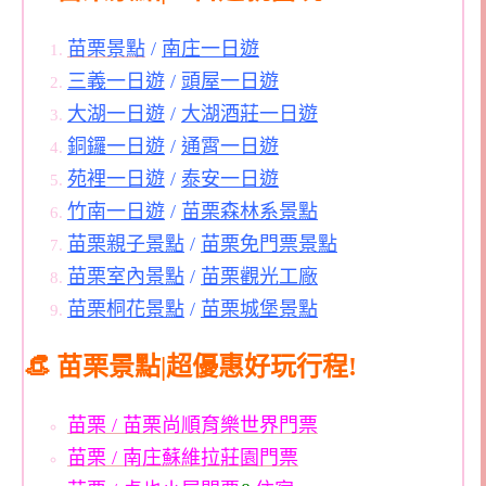
苗栗景點
/
南庄一日遊
三義一日遊
/
頭屋一日遊
大湖一日遊
/
大湖酒莊一日遊
銅鑼一日遊
/
通霄一日遊
苑裡一日遊
/
泰安一日遊
竹南一日遊
/
苗栗森林系景點
苗栗親子景點
/
苗栗免門票景點
苗栗室內景點
/
苗栗觀光工廠
苗栗桐花景點
/
苗栗城堡景點
👒 苗栗景點|超優惠好玩行程!
苗栗 / 苗栗尚順育樂世界門票
苗栗 / 南庄蘇維拉莊園門票