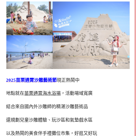
2025苗栗通霄沙雕藝術節
現正熱鬧中
地點就在
苗栗通霄海水浴場
，活動場域寬廣
結合來自國內外沙雕師的精湛沙雕藝術品
還規劃兒童沙雕體驗、玩沙區和氣墊戲水區
以及熱鬧的美食伴手禮攤位市集，好逛又好玩