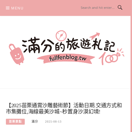
Skip
MENU
to
content
滿分的旅遊札記
國內外旅遊|情侶約會景點|美拍玩樂
【2025苗栗通霄沙雕藝術節】活動日期.交通方式和
市集攤位,海線最美沙城~秒置身沙漠幻境!
苗栗景點
滿分
2025-08-13