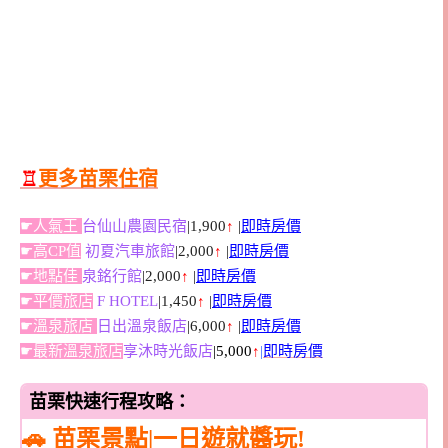
♖
更多苗栗住宿
☛人氣王
台仙山農園民宿
|1,900
↑
|
即時房價
☛高CP值
初夏汽車旅館
|2,000
↑
|
即時房價
☛地點佳
泉銘行館
|2,000
↑
|
即時房價
☛平價旅店
F HOTEL
|1,450
↑
|
即時房價
☛溫泉旅店
日出溫泉飯店
|6,000
↑
|
即時房價
☛最新溫泉旅店
享沐時光飯店
|5,000
↑
|
即時房價
苗栗快速行程攻略：
🚗 苗栗景點|一日遊就醬玩!