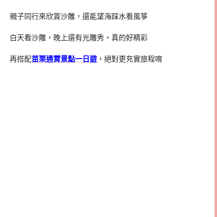
親子同行來欣賞沙雕，還能望海踩水看風箏
白天看沙雕，晚上還有光雕秀，真的好精彩
再搭配
苗栗通霄景點一日遊
，絕對更充實旅程唷