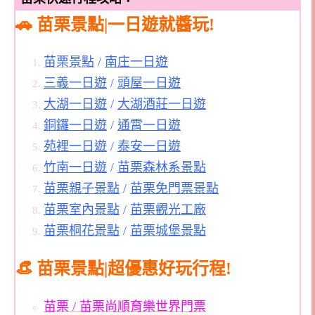
🚗 苗栗景點|一日遊就醬玩!
苗栗景點
/
南庄一日遊
三義一日遊
/
頭屋一日遊
大湖一日遊
/
大湖酒莊一日遊
銅鑼一日遊
/
通霄一日遊
苑裡一日遊
/
泰安一日遊
竹南一日遊
/
苗栗森林系景點
苗栗親子景點
/
苗栗免門票景點
苗栗室內景點
/
苗栗觀光工廠
苗栗桐花景點
/
苗栗城堡景點
👒 苗栗景點|超優惠好玩行程!
苗栗 / 苗栗尚順育樂世界門票