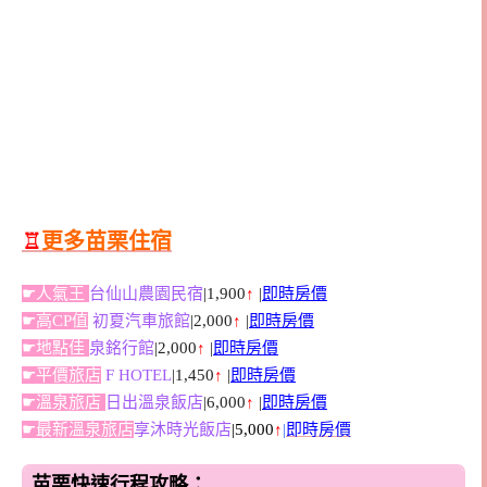
♖
更多苗栗住宿
☛人氣王
台仙山農園民宿
|1,900
↑
|
即時房價
☛高CP值
初夏汽車旅館
|2,000
↑
|
即時房價
☛地點佳
泉銘行館
|2,000
↑
|
即時房價
☛平價旅店
F HOTEL
|1,450
↑
|
即時房價
☛溫泉旅店
日出溫泉飯店
|6,000
↑
|
即時房價
☛最新溫泉旅店
享沐時光飯店
|5,000
↑
|
即時房價
苗栗快速行程攻略：