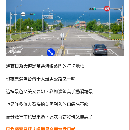
通霄日落大道
是苗栗海線熱門的打卡地標
也被票選為台灣十大最美公路之一唷
這裡景色又美又夢幻，猶如灌籃高手動漫場景
也是許多旅人看海拍美照列入的口袋名單唷
滿分幾年前也曾來過，這次再訪發現又更美了
因為通霄日落大道觀景台開放啟用啦