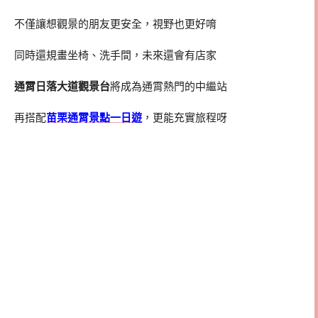
不僅讓想觀景的朋友更安全，視野也更好唷
同時還規畫坐椅、洗手間，未來還會有店家
通霄日落大道觀景台
將成為通霄熱門的中繼站
再搭配
苗栗通霄景點一日遊
，更能充實旅程呀