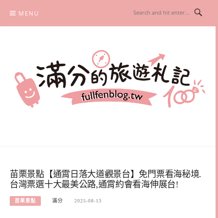
Skip
MENU
to
content
滿分的旅遊札記
國內外旅遊|情侶約會景點|美拍玩樂
苗栗景點【通霄日落大道觀景台】免門票看海秘境.
台灣票選十大最美公路,通霄約會看海伸展台!
苗栗景點
滿分
2025-08-13