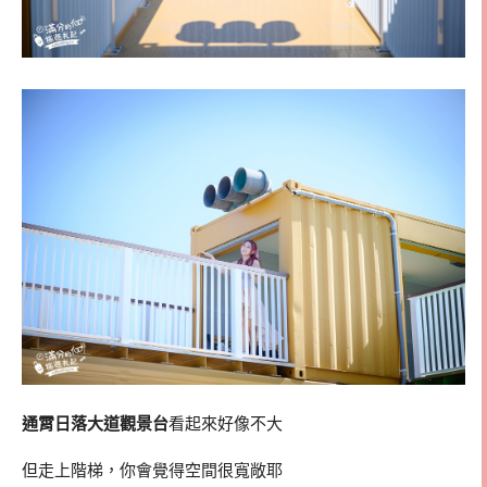
通霄日落大道觀景台
看起來好像不大
但走上階梯，你會覺得空間很寬敞耶