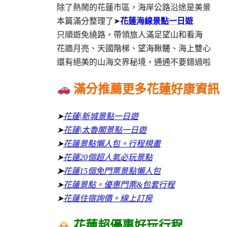
除了熱鬧的花蓮市區，海岸公路沿途是美景
本篇滿分整理了➤
花蓮海線景點一日遊
只順遊免繞路，帶領旅人滿足望山和看海
花牆月亮、天國階梯、望海鞦韆、海上雙心
還有絕美的山海交界秘境，通通不要錯過啦
滿分推薦更多花蓮好康資訊
➤
花蓮|新城景點一日遊
➤
花蓮|太魯閣景點一日遊
➤
花蓮景點懶人包。行程規畫
➤
花蓮20個超人氣必玩景點
➤
花蓮15個免門票景點懶人包
➤
花蓮景點。優惠門票&包套行程
➤
花蓮住宿詢價。線上訂房
花蓮超優惠好玩行程