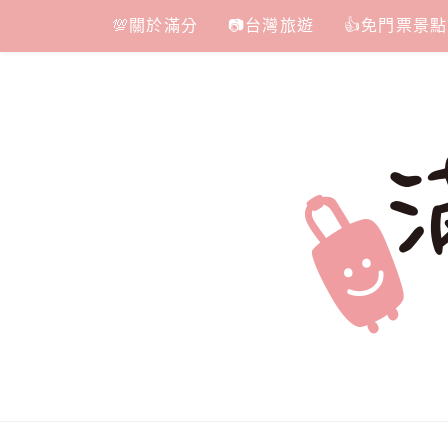
Skip
💯關於滿分
📷台灣旅遊
👍免門票景點
to
content
滿分的旅遊
國內外旅遊|情侶約會景點|美拍玩樂