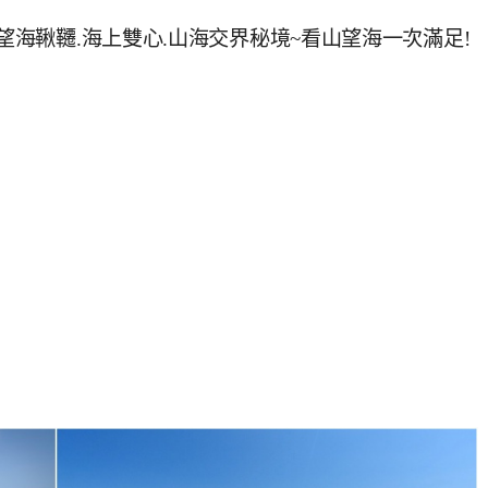
望海鞦韆.海上雙心.山海交界秘境~看山望海一次滿足!