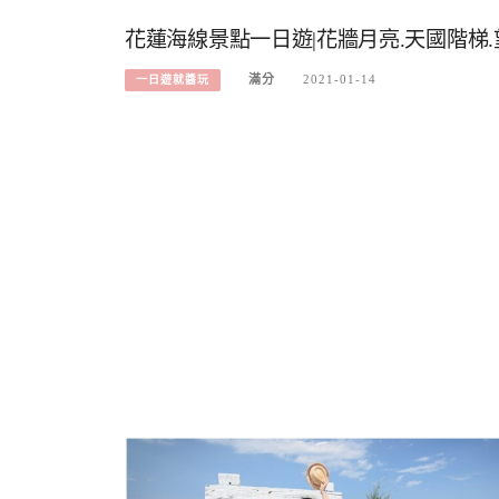
花蓮海線景點一日遊|花牆月亮.天國階梯.
滿分
2021-01-14
一日遊就醬玩