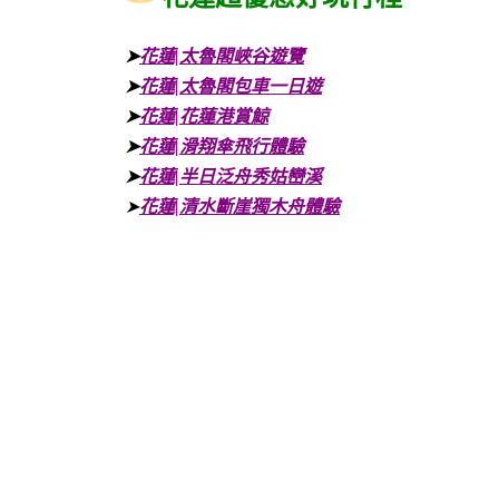
➤
花蓮|太魯閣峽谷遊覽
➤
花蓮|太魯閣包車一日遊
➤
花蓮|花蓮港賞鯨
➤
花蓮|滑翔傘飛行體驗
➤
花蓮|半日泛舟秀姑巒溪
➤
花蓮|清水斷崖獨木舟體驗