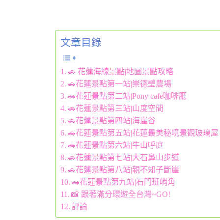
文章目錄
🚗 花蓮海線景點|地圖景點攻略
🚗花蓮景點第一站|崇德瑩農場
🚗花蓮景點第二站|Pony cafe咖啡廳
🚗花蓮景點第三站|山度空間
🚗花蓮景點第四站|海崖谷
🚗花蓮景點第五站|花蓮最美秘境景觀玻璃屋
🚗花蓮景點第六站|牛山呼庭
🚗花蓮景點第七站|大石鼻山步道
🚗花蓮景點第八站|親不知子斷崖
🚗花蓮景點第九站|石門班哨角
📸 跟著滿分環遊全台灣~GO!
評論