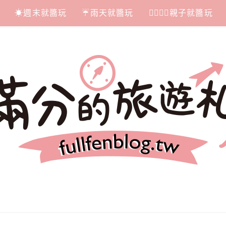
☀週末就醬玩
☔雨天就醬玩
👩‍❤‍💋‍👨親子就醬玩
札記