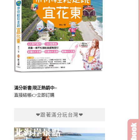
滿分新書|現正熱銷中~
直接結帳👉
立即訂購
❤跟著滿分玩台灣❤