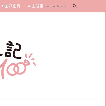
✈世界旅行
🚗主題懶人包