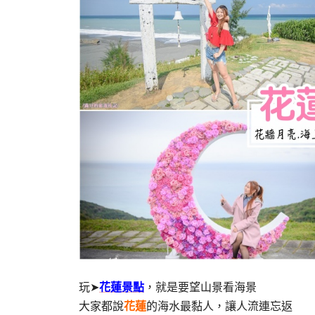
玩➤
花蓮景點
，就是要望山景看海景
大家都說
花蓮
的海水最黏人，讓人流連忘返