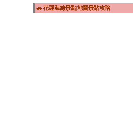
🚗 花蓮海線景點|地圖景點攻略