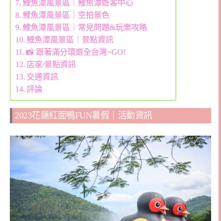
鯉魚潭風景區｜鯉魚潭遊客中心
鯉魚潭風景區｜空拍景色
鯉魚潭風景區｜常見問題&玩樂攻略
鯉魚潭風景區｜景點資訊
📸 跟著滿分環遊全台灣~GO!
店家/景點資訊
交通資訊
評論
2023花蓮紅面鴨FUN暑假｜活動資訊