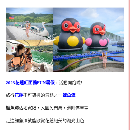
2023花蓮紅面鴨FUN暑假
，活動開跑啦!
旅行
花蓮
不可錯過的景點之一
鯉魚潭
鯉魚潭
佔地寬敞，入園免門票，還附停車場
走進鯉魚潭就能欣賞花蓮絕美的湖光山色