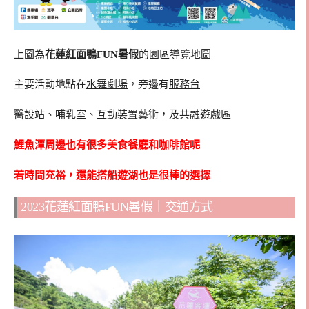
上圖為
花蓮紅面鴨FUN暑假
的園區導覽地圖
主要活動地點在
水舞劇場
，旁邊有
服務台
醫設站、哺乳室、互動裝置藝術，及共融遊戲區
鯉魚潭周邊也有很多美食餐廳和咖啡館呢
若時間充裕，還能搭船遊湖也是很棒的選擇
2023花蓮紅面鴨FUN暑假｜交通方式