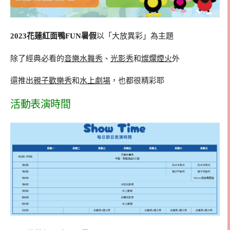
2023花蓮紅面鴨FUN暑假
以「大放異彩」為主題
除了經典必看的
音樂水舞秀
、
光影秀
和
燦爛煙火
外
還推出
親子歡樂秀
和
水上劇場
，也都很精彩耶
活動表演時間