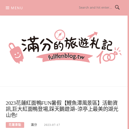
Skip
MENU
to
content
滿分的旅遊札記
國內外旅遊|情侶約會景點|美拍玩樂
2023花蓮紅面鴨FUN暑假【鯉魚潭風景區】活動資
訊,巨大紅面鴨登場,踩天鵝遊湖~涼亭上最美的湖光
山色!
花蓮景點
滿分
2023-07-17