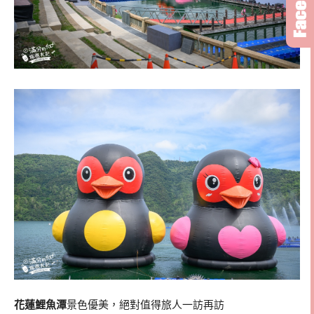
花蓮鯉魚潭
景色優美，絕對值得旅人一訪再訪