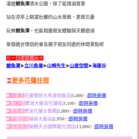
漫遊
鯉魚潭
清水公園，除了能環湖賞景
站在涼亭上眺望壯麗的山水景緻，更是忘憂
玩樂
鯉魚潭
，也能相邀朋友體驗踩天鵝遊湖
是個適合情侶約會及親子朋友同遊的休閒景點呢
☉一日遊就醬玩☉
鯉魚潭
➤
立川魚場
➤
山姆先生
➤
山度空間
➤
海崖谷
♖
更多花蓮住宿
☛人氣王
花蓮理想大地渡假飯店
|5,400
↑
|
即時房價
☛高CP值
煙波大飯店花蓮館
|3,100
↑
|
即時房價
☛景色佳
煙波花蓮太魯閣
|5,800
↑
|
即時房價
☛平價旅店
福容大飯店
|2,950
↑
|
即時房價
☛溫泉旅店
瑞穗天合國際觀光酒店
|13,000
↑
|
即時房價