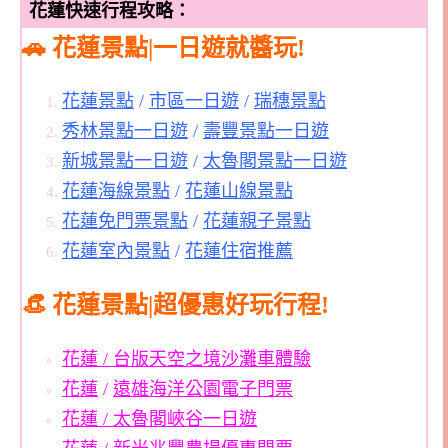
花蓮快速行程攻略：
🚗
花蓮景點|一日遊就醬玩!
花蓮景點
/
市區一日遊
/
瑞穗景點
秀林景點一日遊
/
壽豐景點一日遊
新城景點一日遊
/
太魯閣景點一日遊
花蓮海線景點
/
花蓮山線景點
花蓮免門票景點
/
花蓮親子景點
花蓮室內景點
/
花蓮住宿推薦
👒 花蓮景點|超優惠好玩行程!
花蓮 / 台版天空之境沙灘車體驗
花蓮
/
遠雄海洋公園電子門票
花蓮 / 太魯閣峽谷一日遊