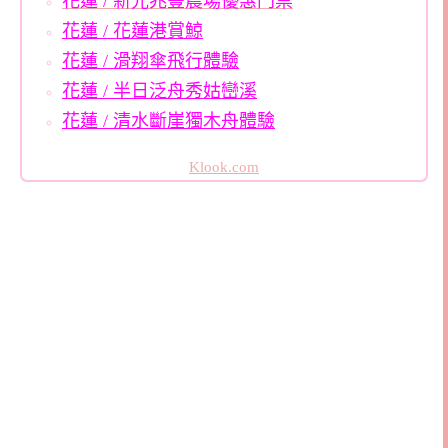
花蓮 / 新光兆豐農場優惠門票
花蓮 / 花蓮港賞鯨
花蓮 / 滑翔傘飛行體驗
花蓮 / 半日泛舟秀姑巒溪
花蓮 / 清水斷崖獨木舟體驗
Klook.com