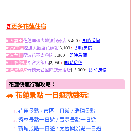
♖
更多花蓮住宿
☛人氣王
花蓮理想大地渡假飯店
|5,400
↑
|
即時房價
☛高CP值
煙波大飯店花蓮館
|3,100
↑
|
即時房價
☛景色佳
煙波花蓮太魯閣
|5,800
↑
|
即時房價
☛平價旅店
福容大飯店
|2,950
↑
|
即時房價
☛溫泉旅店
瑞穗天合國際觀光酒店
|13,000
↑
|
即時房價
花蓮快速行程攻略：
🚗
花蓮景點|一日遊就醬玩!
花蓮景點
/
市區一日遊
/
瑞穗景點
秀林景點一日遊
/
壽豐景點一日遊
新城景點一日遊
/
太魯閣景點一日遊