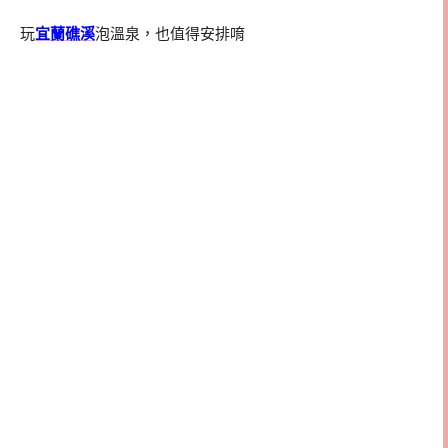
玩
宜蘭礁溪
泡溫泉，也值得安排唷