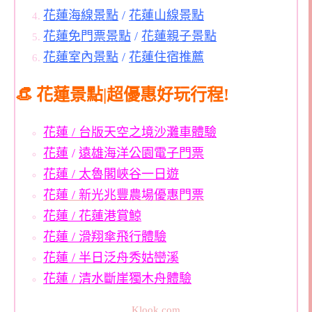
花蓮海線景點
/
花蓮山線景點
花蓮免門票景點
/
花蓮親子景點
花蓮室內景點
/
花蓮住宿推薦
👒 花蓮景點|超優惠好玩行程!
花蓮 / 台版天空之境沙灘車體驗
花蓮
/
遠雄海洋公園電子門票
花蓮 / 太魯閣峽谷一日遊
花蓮 / 新光兆豐農場優惠門票
花蓮 / 花蓮港賞鯨
花蓮 / 滑翔傘飛行體驗
花蓮 / 半日泛舟秀姑巒溪
花蓮 / 清水斷崖獨木舟體驗
Klook.com