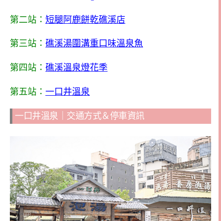
第二站：
短腿阿鹿餅乾礁溪店
第三站：
礁溪湯圍溝重口味溫泉魚
第四站：
礁溪溫泉燈花季
第五站：
一口井溫泉
一口井溫泉｜交通方式＆停車資訊