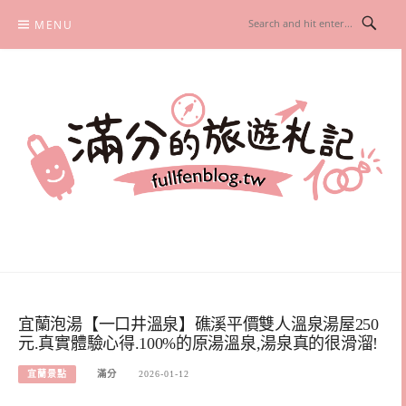
Skip
MENU
to
content
滿分的旅遊札記
國內外旅遊|情侶約會景點|美拍玩樂
宜蘭泡湯【一口井溫泉】礁溪平價雙人溫泉湯屋250
元.真實體驗心得.100%的原湯溫泉,湯泉真的很滑溜!
宜蘭景點
滿分
2026-01-12