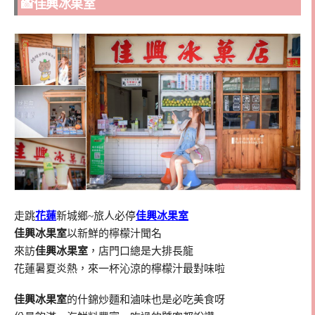
📸佳興冰果室
走跳
花蓮
新城鄉~旅人必停
佳興冰果室
佳興冰果室
以新鮮的檸檬汁聞名
來訪
佳興冰果室
，店門口總是大排長龍
花蓮暑夏炎熱，來一杯沁涼的檸檬汁最對味啦
佳興冰果室
的什錦炒麵和滷味也是必吃美食呀