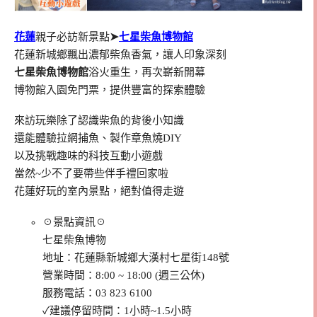
花蓮
親子必訪新景點
➤
七星柴魚博物館
花蓮新城鄉飄出濃郁柴魚香氣，讓人印象深刻
七星柴魚博物館
浴火重生，再次嶄新開幕
博物館入園免門票，提供豐富的探索體驗
來訪玩樂除了認識柴魚的背後小知識
還能體驗拉網捕魚、製作章魚燒DIY
以及挑戰趣味的科技互動小遊戲
當然~少不了要帶些伴手禮回家啦
花蓮好玩的室內景點，絕對值得走遊
☉景點資訊☉
七星柴魚博物
地址：花蓮縣新城鄉大漢村七星街148號
營業時間：8:00 ~ 18:00 (週三公休)
服務電話：03 823 6100
✓建議停留時間：1小時~1.5小時