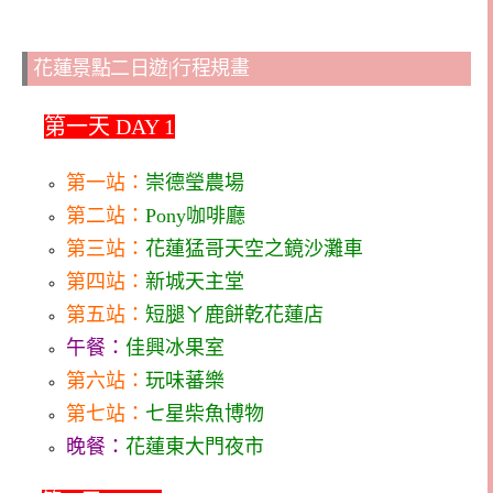
花蓮景點二日遊|行程規畫
📸
第一天 DAY 1
第一站：
崇德瑩農場
第二站：
Pony咖啡廳
第三站：
花蓮猛哥天空之鏡沙灘車
第四站：
新城天主堂
第五站：
短腿ㄚ鹿餅乾花蓮店
午餐：
佳興冰果室
第六站：
玩味蕃樂
第七站：
七星柴魚博物
晚餐：
花蓮東大門夜市