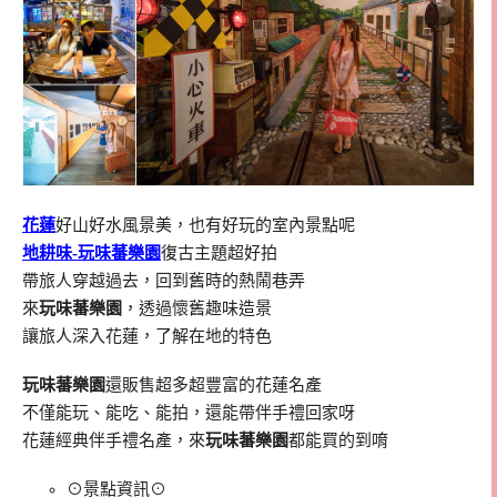
花蓮
好山好水風景美，也有好玩的室內景點呢
地耕味-玩味蕃樂園
復古主題超好拍
帶旅人穿越過去，回到舊時的熱鬧巷弄
來
玩味蕃樂園
，透過懷舊趣味造景
讓旅人深入花蓮，了解在地的特色
玩味蕃樂園
還販售超多超豐富的花蓮名產
不僅能玩、能吃、能拍，還能帶伴手禮回家呀
花蓮經典伴手禮名產，來
玩味蕃樂園
都能買的到唷
⊙景點資訊⊙