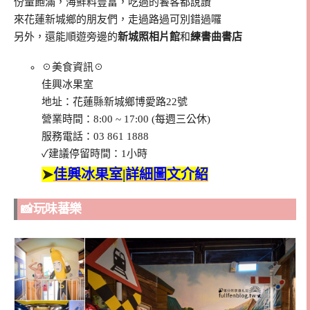
份量飽滿，海鮮料豐富，吃過的饕客都說讚
來花蓮新城鄉的朋友們，走過路過可別錯過囉
另外，還能順遊旁邊的
新城照相片館
和
練書曲書店
☉美食資訊☉
佳興冰果室
地址：花蓮縣新城鄉博愛路22號
營業時間：8:00 ~ 17:00 (每週三公休)
服務電話：03 861 1888
✓建議停留時間：1小時
➤
佳興冰果室|詳細圖文介紹
📸玩味蕃樂