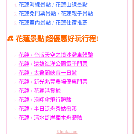
花蓮海線景點
/
花蓮山線景點
花蓮免門票景點
/
花蓮親子景點
花蓮室內景點
/
花蓮住宿推薦
👒 花蓮景點|超優惠好玩行程!
花蓮 / 台版天空之境沙灘車體驗
花蓮
/
遠雄海洋公園電子門票
花蓮 / 太魯閣峽谷一日遊
花蓮 / 新光兆豐農場優惠門票
花蓮 / 花蓮港賞鯨
花蓮 / 滑翔傘飛行體驗
花蓮 / 半日泛舟秀姑巒溪
花蓮 / 清水斷崖獨木舟體驗
Klook.com