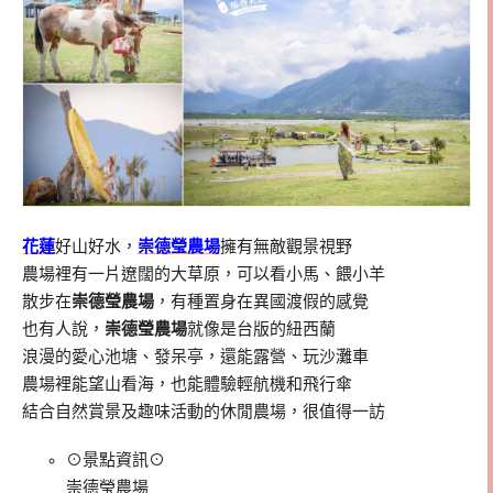
花蓮
好山好水，
崇德瑩農場
擁有無敵觀景視野
農場裡有一片遼闊的大草原，可以看小馬、餵小羊
散步在
崇德瑩農場
，有種置身在異國渡假的感覺
也有人說，
崇德瑩農場
就像是台版的紐西蘭
浪漫的愛心池塘、發呆亭，還能露營、玩沙灘車
農場裡能望山看海，也能體驗輕航機和飛行傘
結合自然賞景及趣味活動的休閒農場，很值得一訪
⊙景點資訊⊙
崇德瑩農場