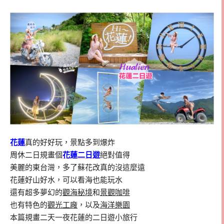
花蓮
真的好好玩，景點多到爆炸
周休二日規畫個
花蓮二日遊
絕對值得
美麗的東台灣，多了蘇花改真的沒這麼遠
花蓮好山好水，可以看海也能玩水
還有超多夢幻的
觀海秘境
和
景觀咖啡
也有特色的
觀光工廠
，以及
海洋樂園
本篇規畫二天一夜花蓮的二日遊小旅行