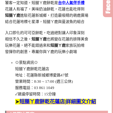
饕客一定知道，短腿ㄚ鹿餅乾是
台中人氣伴手禮
花蓮人有福了，美味奶油餅乾，花蓮也能吃得到
短腿ㄚ鹿
進駐花蓮新城鄉，打造最吸睛的萌鹿廣場
結合花蓮地標七星潭，短腿ㄚ鹿與曼波魚的組合
入口即化的可可亞餅乾，吃過絕對讓人印象深刻
相信不久之後，
短腿ㄚ鹿
也將變在花蓮的排隊美食
玩樂花蓮，絕不能錯過來和
短腿ㄚ鹿
家族玩拍唷
發揮你的創意，專屬你與ㄚ鹿的玩樂小劇場
⊙景點資訊⊙
短腿ㄚ鹿餅乾花蓮店
地址：花蓮縣新城鄉博愛路47號
營業時間：8:30 ~ 17:00 (週三公休)
服務電話：03 861 1049
✓建議停留時間：15分鐘
➤
短腿ㄚ鹿餅乾花蓮店|詳細圖文介紹