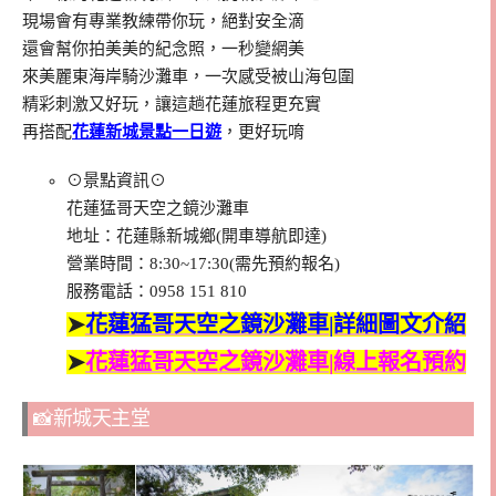
現場會有專業教練帶你玩，絕對安全滴
還會幫你拍美美的紀念照，一秒變網美
來美麗東海岸騎沙灘車，一次感受被山海包圍
精彩刺激又好玩，讓這趟花蓮旅程更充實
再搭配
花蓮新城景點一日遊
，更好玩唷
⊙景點資訊⊙
花蓮猛哥天空之鏡沙灘車
地址：花蓮縣新城鄉(開車導航即達)
營業時間：8:30~17:30(需先預約報名)
服務電話：0958 151 810
➤
花蓮猛哥天空之鏡沙灘車|詳細圖文介紹
➤
花蓮猛哥天空之鏡沙灘車|線上報名預約
📸新城天主堂