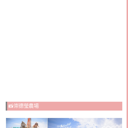
📸崇德瑩農場