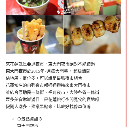
來花蓮就是要逛夜市，東大門夜市絕對不能錯過
東大門夜市
於2015年7月盛大開幕， 超級熱鬧
佔地廣、攤位多，可以說是最強夜市組合
花蓮知名的自強夜市都通通搬遷來東大門夜市
並結合原助民一條街、福町夜市，大陸各省一條街
眾多美食琳瑯滿目，是花蓮旅行夜間覓食的寶地呀
假期人潮多，建議早點來，比較好找停車位唷
⊙景點資訊⊙
東大門夜市