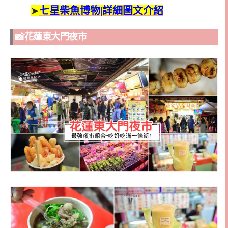
➤
七星柴魚博物|詳細圖文介紹
📸花蓮東大門夜市