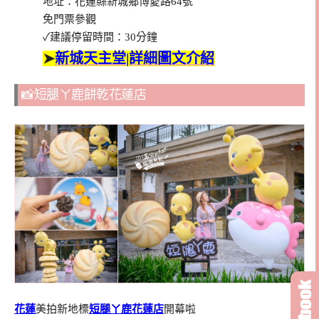
地址：花蓮縣新城鄉博愛路64號
免門票參觀
✓建議停留時間：30分鐘
➤
新城天主堂|詳細圖文介紹
📸短腿ㄚ鹿餅乾花蓮店
花蓮
美拍新地標
短腿ㄚ鹿花蓮店
開幕啦