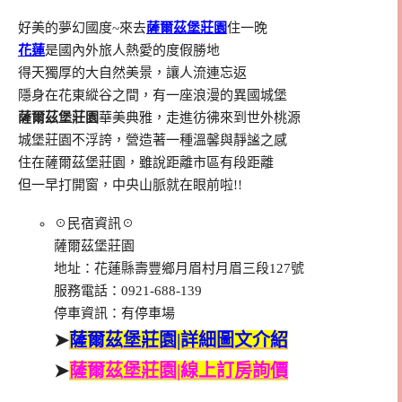
好美的夢幻國度~來去
薩爾茲堡莊園
住一晚
花蓮
是國內外旅人熱愛的度假勝地
得天獨厚的大自然美景，讓人流連忘返
隱身在花東縱谷之間，有一座浪漫的異國城堡
薩爾茲堡莊園
華美典雅，走進彷彿來到世外桃源
城堡莊園不浮誇，營造著一種溫馨與靜謐之感
住在薩爾茲堡莊園，雖說距離市區有段距離
但一早打開窗，中央山脈就在眼前啦!!
☉民宿資訊☉
薩爾茲堡莊園
地址：花蓮縣壽豐鄉月眉村月眉三段127號
服務電話：0921-688-139
停車資訊：有停車場
➤
薩爾茲堡莊園|詳細圖文介紹
➤
薩爾茲堡莊園|線上訂房詢價