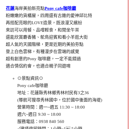
花蓮
海岸美拍新亮點
Pony cafe咖啡廳
粉嫩嫩的貨櫃屋，四周還有古錐的愛神邱比特
再搭配亮眼的LOVE造景，既浪漫又繽紛
來訪可以用餐、品嚐輕食，和閒坐午茶
還能欣賞麝香豬、鴕鳥迎賓和看小羊逛大街
超人氣的天國階梯，更是近期的美拍夯點
登上白色雲梯，有種漫步在雲端的感覺
超有創意的Pony 咖啡廳，一定不能錯過
適合情侶約會，也適合親子同遊唷
⊙景點資訊⊙
Pony cafe咖啡廳
地址：花蓮縣秀林鄉秀林村民有3之36
(導航可搜尋秀林國中，位於國中後面的海堤)
營業時間：週一~週五 11:30 ~ 18:00
週六~週日 9:30 ~ 18:00
服務電話：0938 840 560
✓建議停留時間：1小時~1.5小時