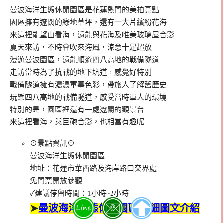
曼波海洋生態休閒園區是花蓮熱門的美拍亮點
園區擁有遼闊的綠地草坪，還有一大片繽紛花海
來這裡能望山看海，還能與花海及唯美玻璃屋合影
夏天來訪，不時會吹來海風，涼意十足超放
漫遊曼波園區，還能順遊四八高地的戰備隧道
走訪當時為了抗戰的地下坑道，感覺好特別
戰備隧道擁有濃濃軍事色彩，帶旅人了解舊歷史
玩樂四八高地的戰備隧道，感受當時軍人的環境
特別的是，園區裡還有一處遼闊的觀景台
來這裡看海，與巨砲合影，也相當有趣呢
⊙景點資訊⊙
曼波海洋生態休閒園區
地址：花蓮市華西路及海岸路口交界處
免門票開放參觀
✓建議停留時間：1小時~2小時
➤
曼波海洋生態休閒園區|詳細圖文介紹