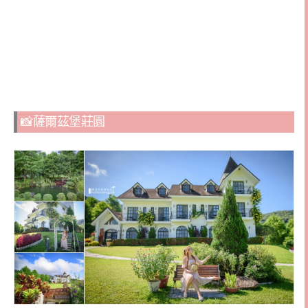
📸薩爾茲堡莊園