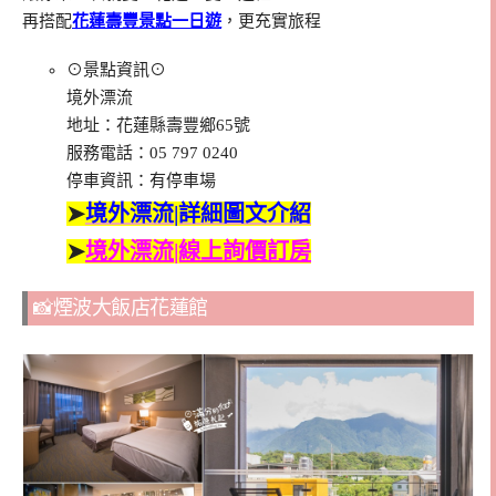
再搭配
花蓮壽豐景點一日遊
，更充實旅程
⊙景點資訊⊙
境外漂流
地址：花蓮縣壽豐鄉65號
服務電話：05 797 0240
停車資訊：有停車場
➤
境外漂流|詳細圖文介紹
➤
境外漂流|線上詢價訂房
📸煙波大飯店花蓮館