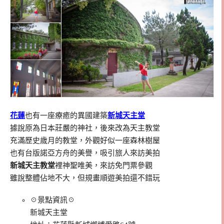
花蓮
也有一座療癒的異國建築
新城天主堂
據說原為日本莊嚴的神社，後來改為天主教堂
充滿歷史歲月的教堂，外觀好似一座森林樹屋
也有台版諾亞方舟的美譽，吸引旅人來訪美拍
新城天主教堂
裡神聖唯美，來訪免門票參觀
雖說整體佔地不大，但規畫順遊美拍還不錯玩
☉景點資訊☉
新城天主堂