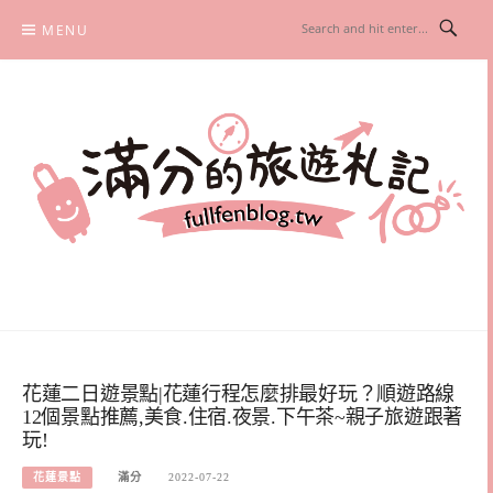
Skip
MENU
to
content
滿分的旅遊札記
國內外旅遊|情侶約會景點|美拍玩樂
花蓮二日遊景點|花蓮行程怎麼排最好玩？順遊路線
12個景點推薦,美食.住宿.夜景.下午茶~親子旅遊跟著
玩!
花蓮景點
滿分
2022-07-22