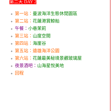
🚗
第二天 DAY 2
第一站：
曼波海洋生態休閒園區
第二站：
花蓮港賞鯨船
午餐：
小巷茉莉
第三站：
山度空間
第四站：
海崖谷
第五站：遠雄海洋公園
第六站：
花蓮最美秘境景觀玻璃屋
夜景酒吧：
山海星悅美地
回程