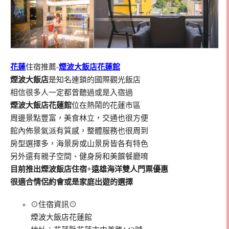
花蓮
住宿推薦-
煙波大飯店花蓮館
煙波大飯店
是知名連鎖的國際觀光飯店
相信很多人一定都曾聽過或是入宿過
煙波大飯店花蓮館
位在熱鬧的花蓮市區
周邊景點豐富，美食林立，交通也很方便
館內佈景氣派有質感，整體服務也很周到
房型選擇多，海景房或山景房皆各有特色
另外還有親子空間、健身房和美饌餐廳唷
目前推出煙波飯店住宿+遠雄海洋雙人門票優惠
很適合情侶約會或是家庭出遊的選擇
⊙住宿資訊⊙
煙波大飯店花蓮館