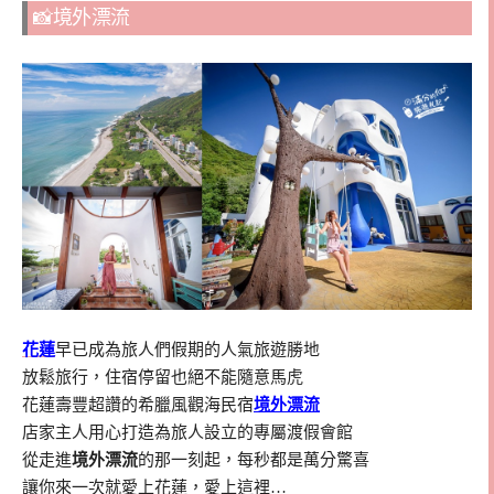
📸境外漂流
花蓮
早已成為旅人們假期的人氣旅遊勝地
放鬆旅行，住宿停留也絕不能隨意馬虎
花蓮壽豐超讚的希臘風觀海民宿
境外漂流
店家主人用心打造為旅人設立的專屬渡假會館
從走進
境外漂流
的那一刻起，每秒都是萬分驚喜
讓你來一次就愛上花蓮，愛上這裡…