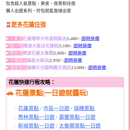
包含超人氣景點、美食、夜景和住宿
懶人出遊系列，拎包就能直接出發
♖
更多花蓮住宿
☛人氣王
花蓮理想大地渡假飯店
|5,400
↑
|
即時房價
☛高CP值
煙波大飯店花蓮館
|3,100
↑
|
即時房價
☛景色佳
煙波花蓮太魯閣
|5,800
↑
|
即時房價
☛平價旅店
福容大飯店
|2,950
↑
|
即時房價
☛溫泉旅店
瑞穗天合國際觀光酒店
|13,000
↑
|
即時房價
花蓮快速行程攻略：
🚗
花蓮景點|一日遊就醬玩!
花蓮景點
/
市區一日遊
/
瑞穗景點
秀林景點一日遊
/
壽豐景點一日遊
新城景點一日遊
/
太魯閣景點一日遊