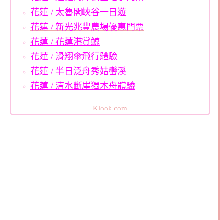
花蓮 / 太魯閣峽谷一日遊
花蓮 / 新光兆豐農場優惠門票
花蓮 / 花蓮港賞鯨
花蓮 / 滑翔傘飛行體驗
花蓮 / 半日泛舟秀姑巒溪
花蓮 / 清水斷崖獨木舟體驗
Klook.com