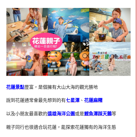
花蓮景點
豐富，是個擁有大山大海的觀光勝地
說到花蓮通常會最先想到的有
七星潭
、
花蓮麻糬
以及小朋友最喜歡的
遠雄海洋公園
或是
鯉魚潭踩天鵝
等
親子同行也很適合玩花蓮，能探索花蓮獨有的海洋生態