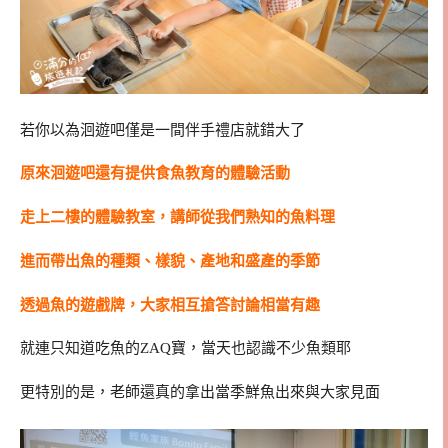
若你以為洄遊吧僅是一間伴手禮店就錯大了
原來洄遊吧還有提供食魚教育的體驗活動
走上二樓的體驗教室，講師從我們熟知的魚料理
進而帶出魚的種類、樣貌、產地和盛產的季節
透過魚的遊戲牌，大家相互搶答討論相當有趣
就連只知道吃魚的ZAQ寶，當天也認識不少魚類耶
更特別的是，老師還真的拿出當季鮮魚出來與大家見面