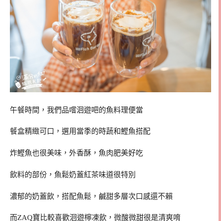
午餐時間，我們品嚐洄遊吧的魚料理便當
餐盒精緻可口，選用當季的時蔬和鰹魚搭配
炸鰹魚也很美味，外香酥，魚肉肥美好吃
飲料的部份，魚鬆奶蓋紅茶味道很特別
濃郁的奶蓋飲，搭配魚鬆，鹹甜多層次口感還不賴
而ZAQ寶比較喜歡洄遊檸凍飲，微酸微甜很是清爽唷