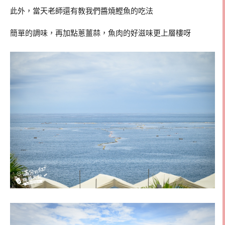
此外，當天老師還有教我們醬燒鰹魚的吃法
簡單的調味，再加點蔥薑蒜，魚肉的好滋味更上層樓呀