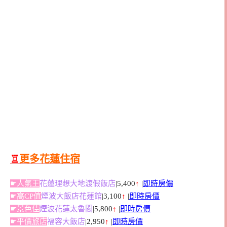
♖
更多花蓮住宿
☛人氣王
花蓮理想大地渡假飯店
|5,400
↑
|
即時房價
☛高CP值
煙波大飯店花蓮館
|3,100
↑
|
即時房價
☛景色佳
煙波花蓮太魯閣
|5,800
↑
|
即時房價
☛平價旅店
福容大飯店
|2,950
↑
|
即時房價