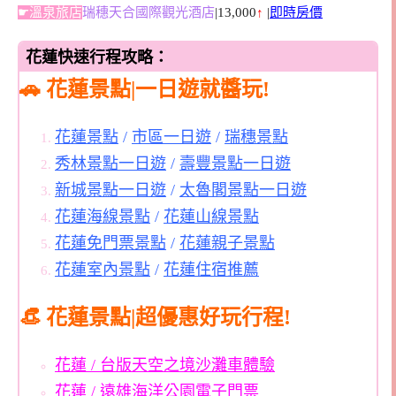
☛溫泉旅店
瑞穗天合國際觀光酒店
|13,000
↑
|
即時房價
花蓮快速行程攻略：
🚗
花蓮景點|一日遊就醬玩!
花蓮景點
/
市區一日遊
/
瑞穗景點
秀林景點一日遊
/
壽豐景點一日遊
新城景點一日遊
/
太魯閣景點一日遊
花蓮海線景點
/
花蓮山線景點
花蓮免門票景點
/
花蓮親子景點
花蓮室內景點
/
花蓮住宿推薦
👒 花蓮景點|超優惠好玩行程!
花蓮 / 台版天空之境沙灘車體驗
花蓮
/
遠雄海洋公園電子門票