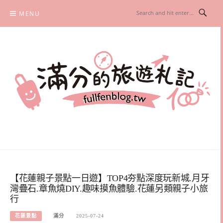
Skip
MENU
to
content
滿分的旅遊札記
國內外旅遊|情侶約會景點|美拍玩樂
【花蓮親子景點一日遊】TOP4夯點深度玩新城.月牙
灣疊石.章魚燒DIY.趣味摸魚體驗.花蓮另類親子小旅
行
花蓮景點
滿分
2025-07-24