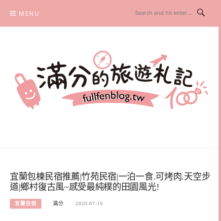
Skip
MENU
to
content
滿分的旅遊札記
國內外旅遊|情侶約會景點|美拍玩樂
宜蘭包棟民宿推薦|竹苑民宿|一泊一食.可烤肉.天空步
道|鄉村復古風~感受最純樸的田園風光!
宜蘭住宿
滿分
2020-07-16