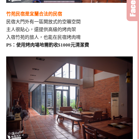
竹苑民宿是宜蘭合法的民宿
民宿大門外有一區開放式的空曠空間
主人很貼心，還提供高級的烤肉架
入宿竹苑的旅人，也能在民宿烤肉唷
PS：使用烤肉場地需酌收$1000元清潔費