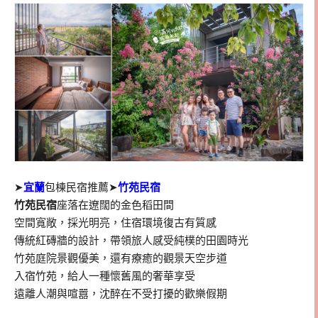
➤
宜蘭
包棟民宿推薦➤
竹苑民宿
竹苑民宿
座落在遼闊的金色稻田間
空間寬敞，採光明亮，住宿環境復古有質感
傳統紅磚牆的設計，帶領旅人感受純樸的田園時光
竹苑庭院景觀優美，還有療癒的觀景天空步道
入宿竹苑，給人一種懷舊風的奢華享受
遠離人潮與喧囂，沈醉在不受打擾的歡樂假期