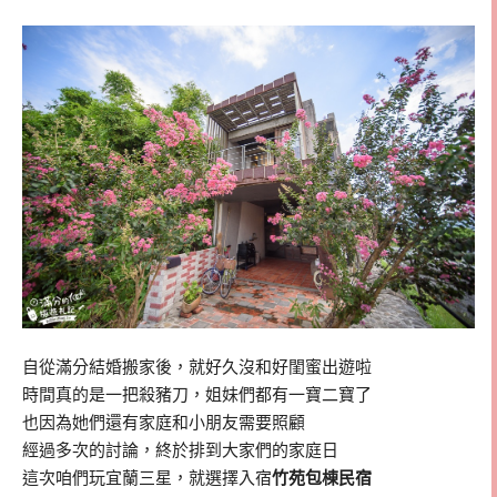
自從滿分結婚搬家後，就好久沒和好閨蜜出遊啦
時間真的是一把殺豬刀，姐妹們都有一寶二寶了
也因為她們還有家庭和小朋友需要照顧
經過多次的討論，終於排到大家們的家庭日
這次咱們玩宜蘭三星，就選擇入宿
竹苑包棟民宿