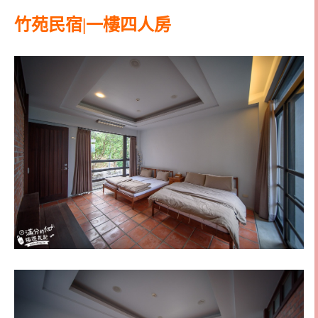
竹苑民宿|一樓四人房