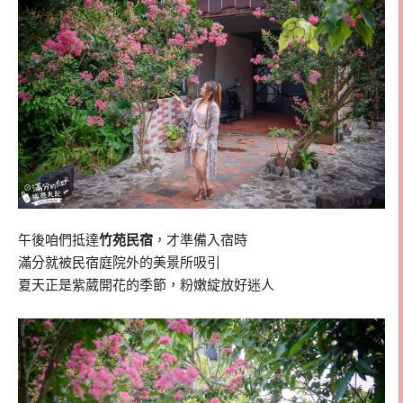
午後咱們抵達
竹苑民宿
，才準備入宿時
滿分就被民宿庭院外的美景所吸引
夏天正是紫葳開花的季節，粉嫩綻放好迷人