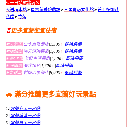
⊙一日遊就醬玩⊙
天送埤車站
➤
星寶蔥體驗農場
➤
三星青蔥文化館
➤
差不多御藏
私房
➤
竹苑
♖
更多宜蘭便宜住宿
☛人氣王
山水商務飯店
|1,500
↑
|
即時房價
☛地點佳
海天濱海民宿
|1,600
↑
|
即時房價
☛高CP值
美好生活民宿
|1,300
↑
|
即時房價
☛評價優
海洋20M
|1,700
↑
|
即時房價
☛新落成
村卻溫泉飯店
|8,000
↑
|
即時房價
🚗 滿分推薦更多宜蘭好玩景點
1.
|宜蘭冬山一日遊|
2.
|宜蘭蘇澳一日遊|
3.
|宜蘭員山一日遊|