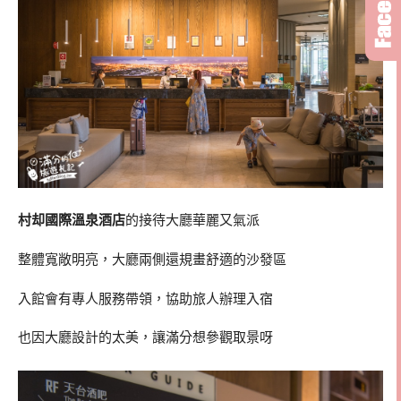
村却國際溫泉酒店
的接待大廳華麗又氣派
整體寬敞明亮，大廳兩側還規畫舒適的沙發區
入館會有專人服務帶領，協助旅人辦理入宿
也因大廳設計的太美，讓滿分想參觀取景呀