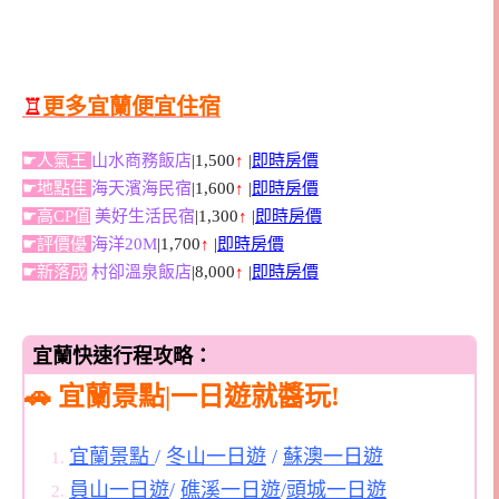
♖
更多宜蘭便宜住宿
☛人氣王
山水商務飯店
|1,500
↑
|
即時房價
☛地點佳
海天濱海民宿
|1,600
↑
|
即時房價
☛高CP值
美好生活民宿
|1,300
↑
|
即時房價
☛評價優
海洋20M
|1,700
↑
|
即時房價
☛新落成
村卻溫泉飯店
|8,000
↑
|
即時房價
宜蘭快速行程攻略：
🚗 宜蘭景點|一日遊就醬玩!
宜蘭景點
/
冬山一日遊
/
蘇澳一日遊
員山一日遊
/
礁溪一日遊
/
頭城一日遊