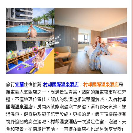
旅行
宜蘭
住宿推薦-
村却國際溫泉酒店
，
村却國際溫泉酒店
是
羅東超人氣飯店之一，周邊景點豐富，熱鬧的羅東夜市就在旁
邊，不僅地理位置佳，飯店的裝潢也相當華麗氣派，入宿
村却
國際溫泉酒店
，房間內就能泡湯泡牛奶浴，還有露天泳池、裸
湯溫泉、健身房及親子館等設施，更棒的是，飯店頂樓還擁有
視野遼闊的高空酒吧，
村却溫泉酒店
一次滿足住宿、泡湯、美
食和夜景，彷彿旅行宜蘭，一直待在飯店裡也是另類享受呀!