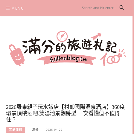
Skip
MENU
to
content
滿分的旅遊札記
國內外旅遊|情侶約會景點|美拍玩樂
2026羅東親子玩水飯店【村却國際溫泉酒店】360度
環景頂樓酒吧.雙湯池景觀房型,一次看懂值不值得
住？
宜蘭住宿
滿分
2026-04-22