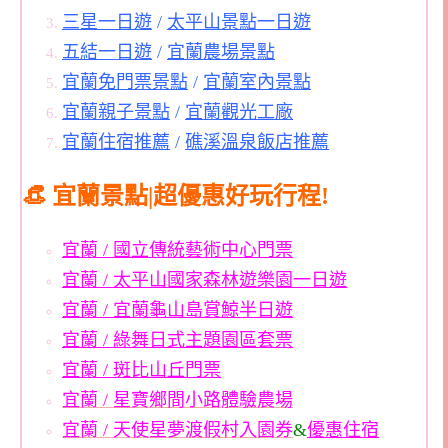
三星一日遊
/
太平山景點一日遊
五結一日遊
/
宜蘭農場景點
宜蘭免門票景點
/
宜蘭室內景點
宜蘭親子景點
/
宜蘭觀光工廠
宜蘭住宿推薦
/
礁溪溫泉飯店推薦
👒 宜蘭景點|超優惠好玩行程!
宜蘭 / 國立傳統藝術中心門票
宜蘭 / 太平山國家森林遊樂園一日遊
宜蘭 / 宜蘭龜山島賞鯨半日遊
宜蘭 / 綠舞日式主題園區套票
宜蘭 / 斑比山丘門票
宜蘭 / 星寶鄉間小路體驗農場
宜蘭 / 天使星夢渡假村入園券
&
優惠住宿