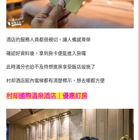
酒店的服務人員都很親切，讓人備感尊榮
確認好資料後，拿到房卡便能進入房囉
此時滿分也迫不及待想進房享受飯店設施了
村却酒店館內電梯都有清楚標示，想去哪都方便
村却國際溫泉酒店｜優惠訂房