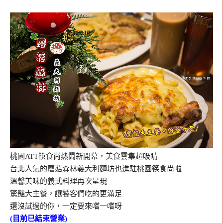
桃園ATT筷食尚熱鬧新開幕，美食雲集超吸睛
台北人氣的蘑菇森林義大利麵坊也進駐桃園筷食尚啦
溫馨美味的義式料理再次呈現
驚豔大主餐，讓饕客們吃的更滿足
還沒試過的你，一定要來嚐一嚐呀
(目前已結束營業)