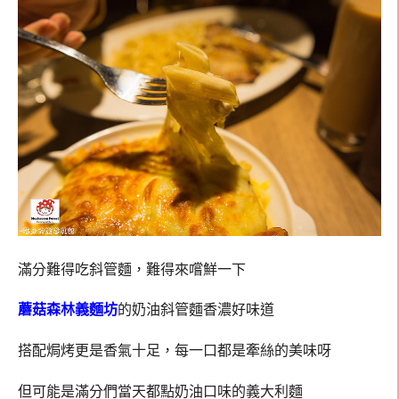
滿分難得吃斜管麵，難得來嚐鮮一下
蘑菇森林義麵坊
的奶油斜管麵香濃好味道
搭配焗烤更是香氣十足，每一口都是牽絲的美味呀
但可能是滿分們當天都點奶油口味的義大利麵