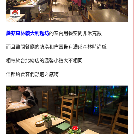
蘑菇森林義大利麵坊
的室內用餐空間非常寬敞
而且整間餐廳的裝潢和佈置帶有濃郁森林時尚感
相較於台北總店的溫馨小館大不相同
但都給食客們舒適之感唷