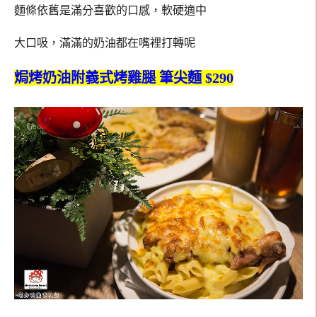
麵條依舊是滿分喜歡的口感，軟硬適中
大口吸，滿滿的奶油都在嘴裡打轉呢
焗烤奶油附義式烤雞腿 筆尖麵 $290