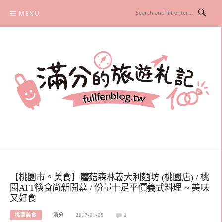
Skip
MENU
to
content
滿分的旅遊札記
國內外旅遊|情侶約會景點|美拍玩樂
【桃園市。美食】蘑菇森林義大利麵坊 (桃園店) / 桃
園ATT筷食尚新開幕 / 份量十足平價義式料理 ~ 美味
又好食
桃園美食
滿分
2017-01-08
1