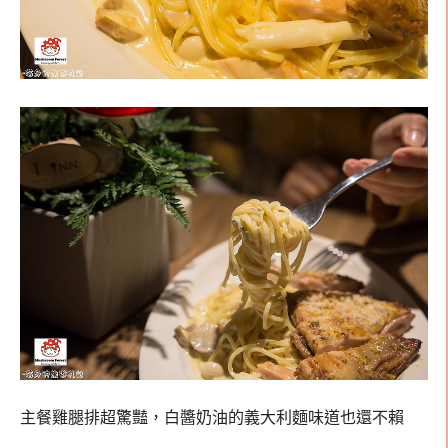
主餐雞腿排超驚豔，白醬奶油的義大利麵味道也還不賴