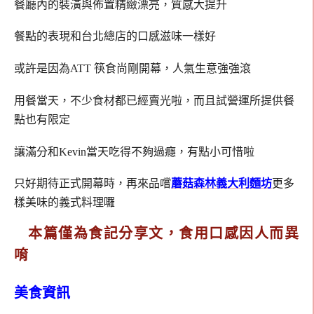
餐廳內的裝潢與佈置精緻漂亮，質感大提升
餐點的表現和台北總店的口感滋味一樣好
或許是因為ATT 筷食尚剛開幕，人氣生意強強滾
用餐當天，不少食材都已經賣光啦，而且試營運所提供餐
點也有限定
讓滿分和Kevin當天吃得不夠過癮，有點小可惜啦
只好期待正式開幕時，再來品嚐
蘑菇森林義大利麵坊
更多
樣美味的義式料理囉
本篇僅為食記分享文，食用口感因人而異
唷
美食資訊