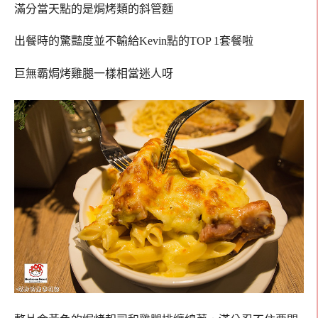
滿分當天點的是焗烤類的斜管麵
出餐時的驚豔度並不輸給Kevin點的TOP 1套餐啦
巨無霸焗烤雞腿一樣相當迷人呀