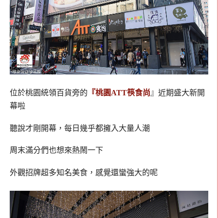
位於桃園統領百貨旁的
『桃園ATT筷食尚
』近期盛大新開
幕啦
聽說才剛開幕，每日幾乎都擁入大量人潮
周末滿分們也想來熱鬧一下
外觀招牌超多知名美食，感覺還蠻強大的呢