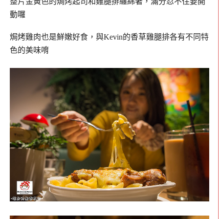
整片金黃色的焗烤起司和雞腿排纏綿著，滿分忍不住要開
動囉
焗烤雞肉也是鮮嫩好食，與Kevin的香草雞腿排各有不同特
色的美味唷