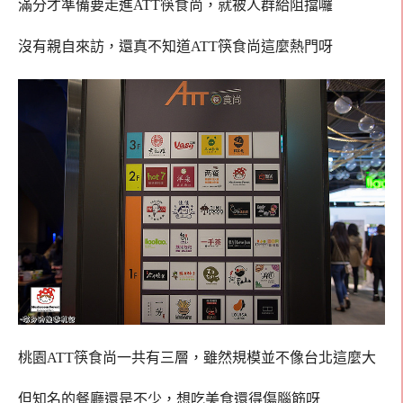
滿分才準備要走進ATT筷食尚，就被人群給阻擋囉
沒有親自來訪，還真不知道ATT筷食尚這麼熱門呀
桃園ATT筷食尚一共有三層，雖然規模並不像台北這麼大
但知名的餐廳還是不少，想吃美食還得傷腦筋呀