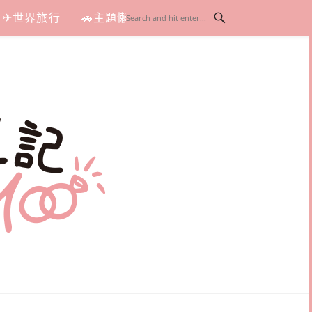
✈世界旅行
🚗主題懶人包