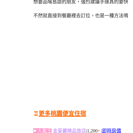
想要品嚐島語的朋友，強烈建議手速真的要快
不然就直接到餐廳裡去訂位，也是一種方法唷
♖
更多桃園便宜住宿
☛人氣王
金豪麗精品旅店
|1,200
↑
|
即時房價