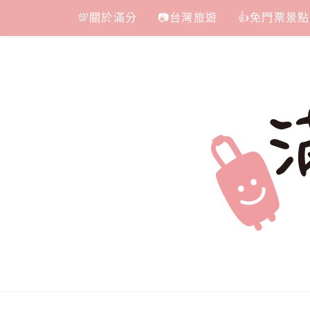
Skip
💯關於滿分
📷台灣旅遊
👍免門票景點
to
content
滿分的旅遊
國內外旅遊|情侶約會景點|美拍玩樂