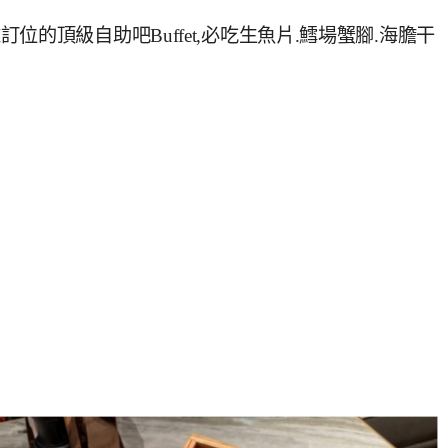
的頂級自助吧Buffet,必吃生魚片.鱈場蟹腳.海膽干