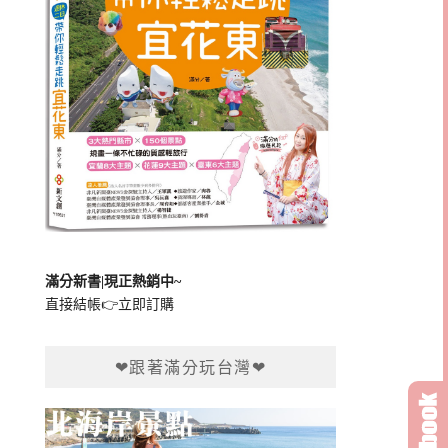
滿分新書|現正熱銷中~
直接結帳👉
立即訂購
❤跟著滿分玩台灣❤