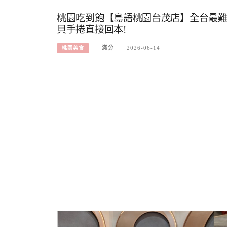
桃園吃到飽【島語桃園台茂店】全台最難訂位
貝手捲直接回本!
滿分
2026-06-14
桃園美食