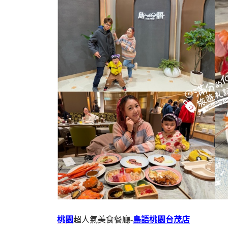
桃園
超人氣美食餐廳-
島語桃園台茂店