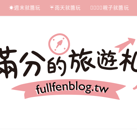
☀週末就醬玩
☔雨天就醬玩
👩‍❤‍💋‍👨親子就醬玩
札記