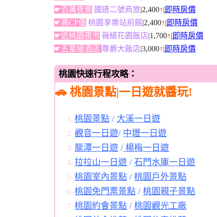
☛百萬夜景
國道二號商旅
|2,400
↑
|
即時房價
☛高CP值
桃園享樂站前館
|2,400
↑
|
即時房價
☛近桃園夜市
薇緹花園飯店
|1,700
↑
|
即時房價
☛五星級酒店
尊爵大飯店
|3,000
↑
|
即時房價
桃園快速行程攻略：
🚗 桃園景點|一日遊就醬玩!
桃園景點
/
大溪一日遊
觀音一日遊
/
中壢一日遊
龍潭一日遊
/
楊梅一日遊
拉拉山一日遊
/
石門水庫一日遊
桃園室內景點
/
桃園戶外景點
桃園免門票景點
/
桃園親子景點
桃園約會景點
/
桃園觀光工廠