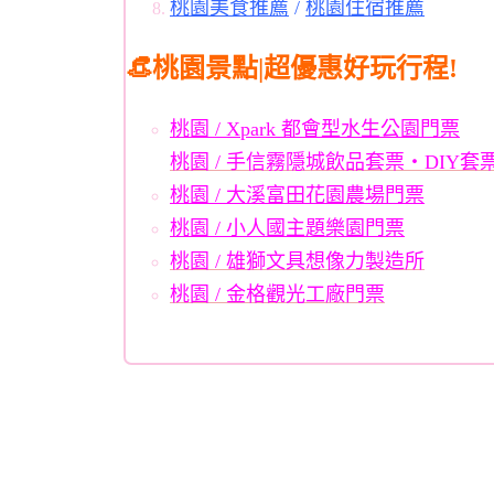
桃園美食推薦
/
桃園住宿推薦
👒桃園景點|超優惠好玩行程!
桃園 / Xpark 都會型水生公園門票
桃園 / 手信霧隱城飲品套票・DIY套
桃園 / 大溪富田花園農場門票
桃園 / 小人國主題樂園門票
桃園 / 雄獅文具想像力製造所
桃園 / 金格觀光工廠門票