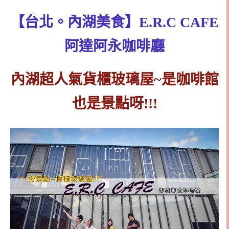
【台北。內湖美食】E.R.C CAFE
阿達阿永咖啡廳
內湖超人氣貨櫃玻璃屋~是咖啡館
也是景點呀!!!