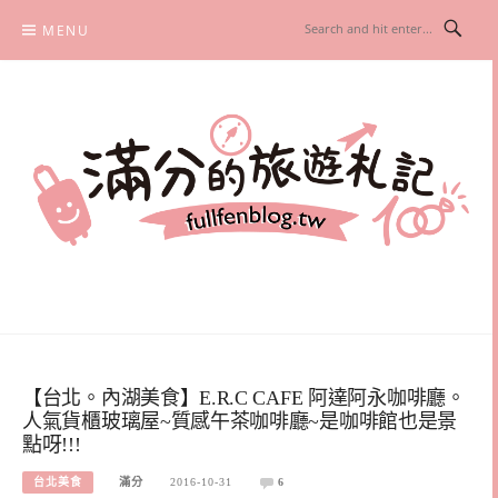
Skip
MENU
to
content
滿分的旅遊札記
國內外旅遊|情侶約會景點|美拍玩樂
【台北。內湖美食】E.R.C CAFE 阿達阿永咖啡廳。
人氣貨櫃玻璃屋~質感午茶咖啡廳~是咖啡館也是景
點呀!!!
台北美食
滿分
2016-10-31
6