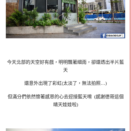
今天北部的天空好有戲，明明飄著細雨，卻還透出半片藍
天
還意外出現了彩虹(太淡了，無法拍照…)
但滿分們依然懷著感恩的心去迎接藍天唷 (感謝德哥這個
晴天娃娃啦)