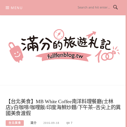
Skip
MENU
to
content
滿分的旅遊札記
國內外旅遊|情侶約會景點|美拍玩樂
【台北美食】MB White Coffee南洋料理餐廳(士林
店)/白咖啡/咖哩飯/印度海鮮炒麵/下午茶~舌尖上的異
國美食渡假
台北美食
滿分
2016-09-18
7