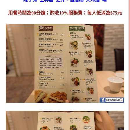
用餐時間為90分鐘；酌收10%服務費；每人低消為$75元