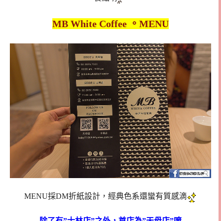
MB White Coffee 。MENU
MENU採DM折紙設計，經典色系還蠻有質感滴
除了有”士林店”之外，首店為”天母店”唷