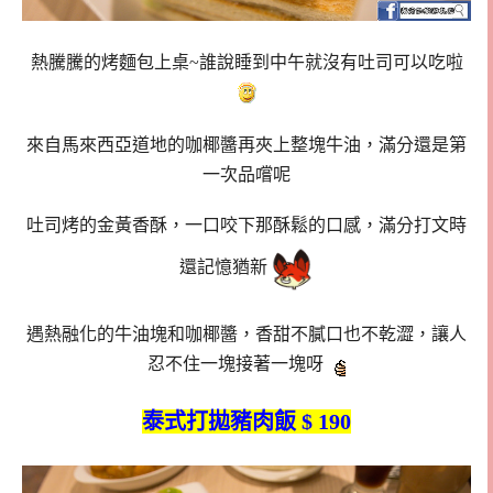
熱騰騰的烤麵包上桌~誰說睡到中午就沒有吐司可以吃啦
來自馬來西亞道地的咖椰醬再夾上整塊牛油，滿分還是第
一次品嚐呢
吐司烤的金黃香酥，一口咬下那酥鬆的口感，滿分打文時
還記憶猶新
遇熱融化的牛油塊和咖椰醬，香甜不膩口也不乾澀，讓人
忍不住一塊接著一塊呀
泰式打拋豬肉飯 $ 190