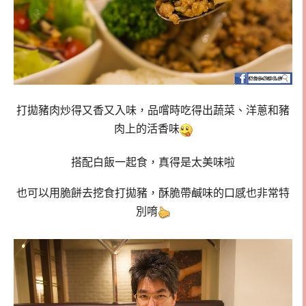
打拋豬肉炒得又香又入味，品嚐時吃得出蔬菜、洋蔥和豬
肉上的活香味
搭配白飯一起食，真得是太美味啦
也可以用脆餅去挖食打拋豬，酥脆帶鹹味的口感也非常特
別唷