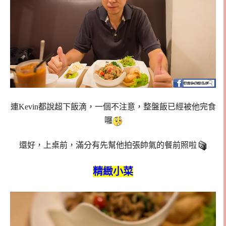
連Kevin都說超下飯滴，一個不注意，整盤飯已經被他完食
囉
還好，上桌前，滿分有先幫他拍張帥氣的餐前照啦
精緻小菜