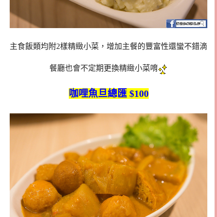
主食飯類均附2樣精緻小菜，增加主餐的豐富性還蠻不錯滴
餐廳也會不定期更換精緻小菜唷
咖哩魚旦總匯 $100