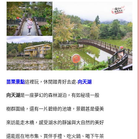
苗栗景點
這裡玩，休閒踏青好去處-
向天湖
向天湖
是一座夢幻的森林湖泊，有如秘境一般
樹群圍繞，還有一片碧綠的池塘，景觀甚是優美
來訪能走木橋，感受湖水的靜謐與大自然的美好
還能逛在地市集、買伴手禮、吃火鍋、喝下午茶