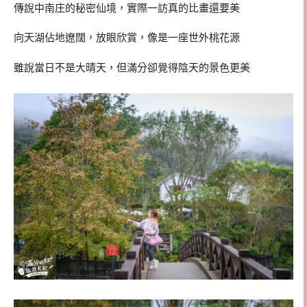
傳說中南庄的秘密仙境，實際一訪真的比畫還要美
向天湖佔地遼闊，放眼欣賞，像是一座世外桃花源
雖說當日不是大晴天，但滿分卻覺得陰天的景色更美