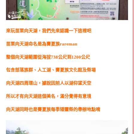
來玩苗栗向天湖，我們先來認識一下這裡吧
苗栗向天湖命名是為賽夏族rareman
整個向天湖範圍從海拔738公尺到1200公尺
包含部落族群、人工湖、賽夏族文化館及祭場
向天湖四周環山，據說因前人以湖仰望天空
所以才有向天湖這個美名，滿分覺得有意境
向天湖同時也是賽夏族每季矮靈祭的舉辦地點唷