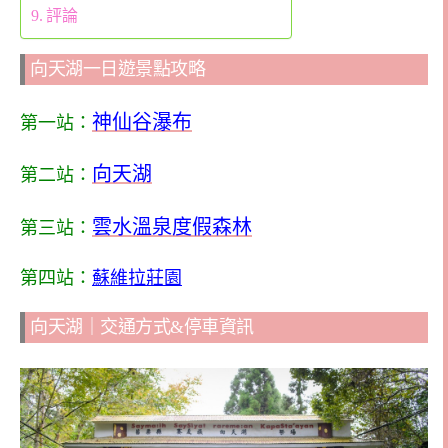
評論
向天湖一日遊景點攻略
神仙谷瀑布
第一站：
向天湖
第二站：
雲水溫泉度假森林
第三站：
第四站：
蘇維拉莊園
向天湖｜交通方式&停車資訊