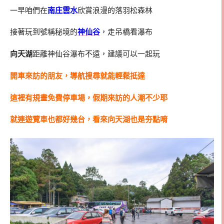
一早咱們在
南庄雲水
欣賞浪漫的落羽松森林
接著玩到號稱秘境的
神仙谷
，走吊橋看瀑布
向天湖
距離神仙谷瀑布不遠，建議可以一起玩
開車來訪的朋友，導航搜尋就能輕鬆抵達
這裡有規畫免費停車場，假期來訪的人潮不少耶
就連遊覽車也都好幾台，看來向天湖也是夯點唷