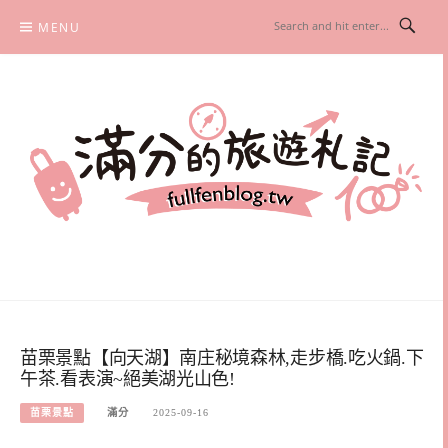
Skip
MENU
to
content
滿分的旅遊札記
國內外旅遊|情侶約會景點|美拍玩樂
苗栗景點【向天湖】南庄秘境森林,走步橋.吃火鍋.下
午茶.看表演~絕美湖光山色!
苗栗景點
滿分
2025-09-16