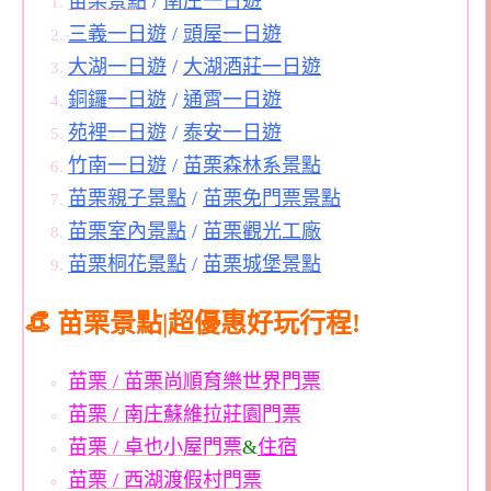
苗栗景點
/
南庄一日遊
三義一日遊
/
頭屋一日遊
大湖一日遊
/
大湖酒莊一日遊
銅鑼一日遊
/
通霄一日遊
苑裡一日遊
/
泰安一日遊
竹南一日遊
/
苗栗森林系景點
苗栗親子景點
/
苗栗免門票景點
苗栗室內景點
/
苗栗觀光工廠
苗栗桐花景點
/
苗栗城堡景點
👒 苗栗景點|超優惠好玩行程!
苗栗 / 苗栗尚順育樂世界門票
苗栗 / 南庄蘇維拉莊園門票
苗栗 / 卓也小屋門票
&
住宿
苗栗 / 西湖渡假村門票