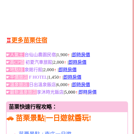
♖
更多苗栗住宿
☛人氣王
台仙山農園民宿
|1,900
↑
|
即時房價
☛高CP值
初夏汽車旅館
|2,000
↑
|
即時房價
☛地點佳
泉銘行館
|2,000
↑
|
即時房價
☛平價旅店
F HOTEL
|1,450
↑
|
即時房價
☛溫泉旅店
日出溫泉飯店
|6,000
↑
|
即時房價
☛最新溫泉旅店
享沐時光飯店
|5,000
↑
|
即時房價
苗栗快速行程攻略：
🚗 苗栗景點|一日遊就醬玩!