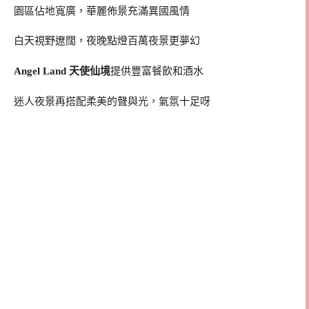
園區佔地寬廣，華麗佈景充滿異國風情
白天視野遼闊，夜晚點燈百萬夜景更夢幻
Angel Land 天使仙境
提供豐富餐飲和酒水
迷人夜景再搭配柔美的聲與光，氣氛十足呀