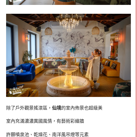
除了戶外觀景搖滾區，
仙境
的室內佈景也超級美
室內充滿濃濃異國風情，有藝術彩繪牆
許願噴泉池、乾燥花、南洋風吊燈等元素