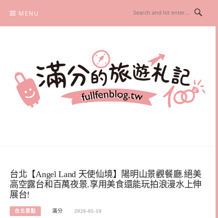
Skip
MENU
to
content
滿分的旅遊札記
國內外旅遊|情侶約會景點|美拍玩樂
台北【Angel Land 天使仙境】陽明山景觀餐廳.絕美
高空露台和百萬夜景.享用美食還能玩拍浪漫水上伸
展台!
台北景點
滿分
2026-05-10