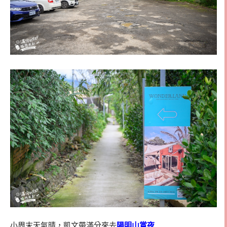
小周末天氣晴，凱文帶滿分來去
陽明山賞夜