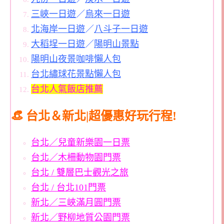
三峽一日遊
／
烏來一日遊
北海岸一日遊
／
八斗子一日遊
大稻埕一日遊
／
陽明山景點
陽明山夜景咖啡懶人包
台北繡球花景點懶人包
台北人氣飯店推薦
👒 台北＆新北|超優惠好玩行程!
台北／兒童新樂園一日票
台北／木柵動物園門票
台北 / 雙層巴士觀光之旅
台北 / 台北101門票
新北／三峽滿月圓門票
新北／野柳地質公園門票