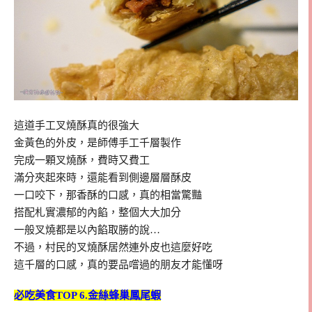
這道手工叉燒酥真的很強大
金黃色的外皮，是師傅手工千層製作
完成一顆叉燒酥，費時又費工
滿分夾起來時，還能看到側邊層層酥皮
一口咬下，那香酥的口感，真的相當驚豔
搭配札實濃郁的內餡，整個大大加分
一般叉燒都是以內餡取勝的說…
不過，村民的叉燒酥居然連外皮也這麼好吃
這千層的口感，真的要品嚐過的朋友才能懂呀
必吃美食TOP 6.金絲蜂巢鳳尾蝦