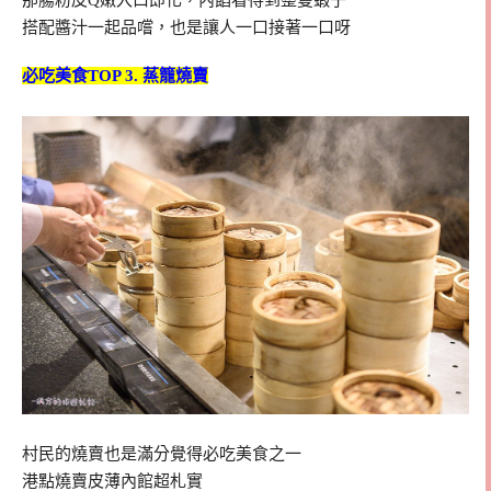
那腸粉皮Q嫩入口即化，內餡看得到整隻蝦子
搭配醬汁一起品嚐，也是讓人一口接著一口呀
必吃美食TOP 3. 蒸籠燒賣
村民的燒賣也是滿分覺得必吃美食之一
港點燒賣皮薄內館超札實