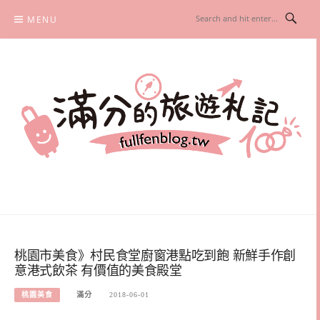
Skip
MENU
to
content
滿分的旅遊札記
國內外旅遊|情侶約會景點|美拍玩樂
桃園市美食》村民食堂廚窗港點吃到飽 新鮮手作創
意港式飲茶 有價值的美食殿堂
桃園美食
滿分
2018-06-01