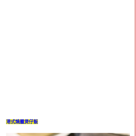
港式燒臘煲仔飯