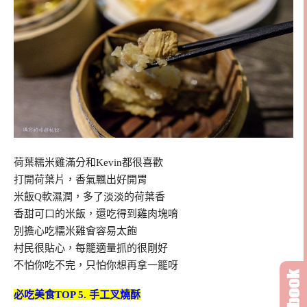
荷葉糯米雞滿分和Kevin都很喜歡
打開荷葉片，香氣飄出好開胃
米飯Q軟濕潤，多了淡淡的荷葉香
香甜可口的米飯，還吃得到雞肉塊唷
別擔心吃糯米雞會容易太飽
村民很貼心，每籠適量抓的很剛好
不怕你吃不完，只怕你想再拿一籠呀
必吃美食TOP 5. 手工叉燒酥