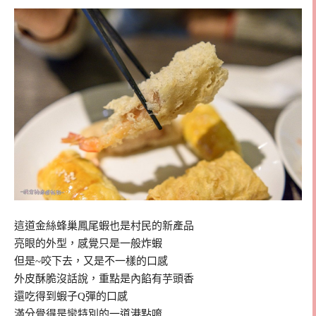
這道金絲蜂巢鳳尾蝦也是村民的新產品
亮眼的外型，感覺只是一般炸蝦
但是~咬下去，又是不一樣的口感
外皮酥脆沒話說，重點是內餡有芋頭香
還吃得到蝦子Q彈的口感
滿分覺得是蠻特別的一道港點唷