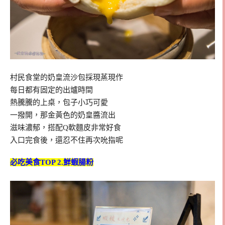
村民食堂的奶皇流沙包採現蒸現作
每日都有固定的出爐時間
熱騰騰的上桌，包子小巧可愛
一撥開，那金黃色的奶皇醬流出
滋味濃郁，搭配Q軟麵皮非常好食
入口完食後，還忍不住再次吮指呢
必吃美食TOP 2.鮮蝦腸粉