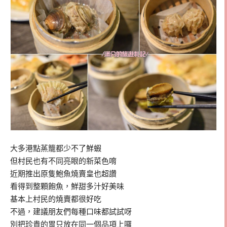
大多港點蒸籠都少不了鮮蝦
但村民也有不同亮眼的新菜色唷
近期推出原隻鮑魚燒賣皇也超讚
看得到整顆飽魚，鮮甜多汁好美味
基本上村民的燒賣都很好吃
不過，建議朋友們每種口味都試試呀
別把珍貴的胃只放在同一個品項上囉