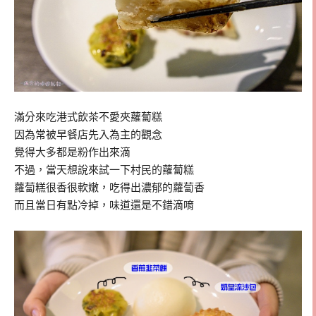
滿分來吃港式飲茶不愛夾蘿蔔糕
因為常被早餐店先入為主的觀念
覺得大多都是粉作出來滴
不過，當天想說來試一下村民的蘿蔔糕
蘿蔔糕很香很軟嫩，吃得出濃郁的蘿蔔香
而且當日有點冷掉，味道還是不錯滴唷