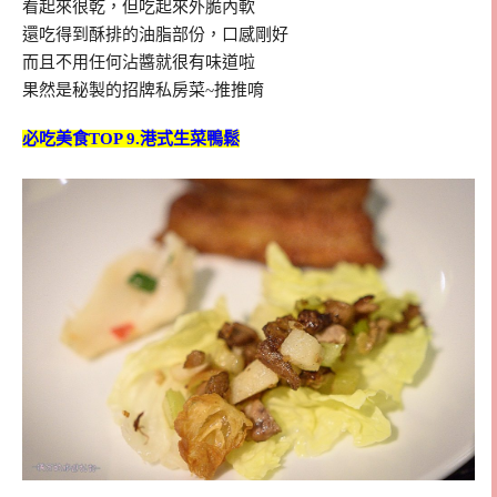
看起來很乾，但吃起來外脆內軟
還吃得到酥排的油脂部份，口感剛好
而且不用任何沾醬就很有味道啦
果然是秘製的招牌私房菜~推推唷
必吃美食TOP 9.港式生菜鴨鬆