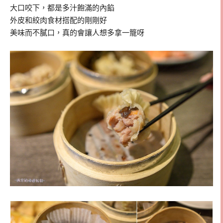
大口咬下，都是多汁飽滿的內餡
外皮和絞肉食材搭配的剛剛好
美味而不膩口，真的會讓人想多拿一籠呀