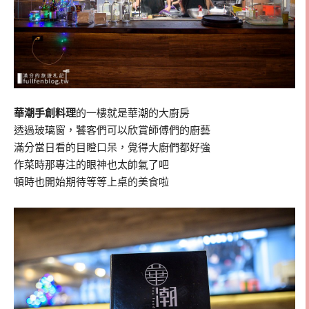
華潮手創料理
的一樓就是華潮的大廚房
透過玻璃窗，饕客們可以欣賞師傅們的廚藝
滿分當日看的目瞪口呆，覺得大廚們都好強
作菜時那專注的眼神也太帥氣了吧
頓時也開始期待等等上桌的美食啦