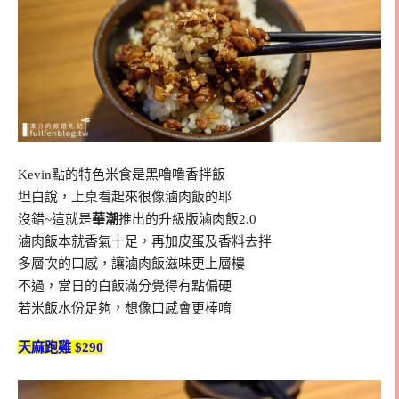
Kevin點的特色米食是黑嚕嚕香拌飯
坦白說，上桌看起來很像滷肉飯的耶
沒錯~這就是
華潮
推出的升級版滷肉飯2.0
滷肉飯本就香氣十足，再加皮蛋及香料去拌
多層次的口感，讓滷肉飯滋味更上層樓
不過，當日的白飯滿分覺得有點偏硬
若米飯水份足夠，想像口感會更棒唷
天麻跑雞 $290