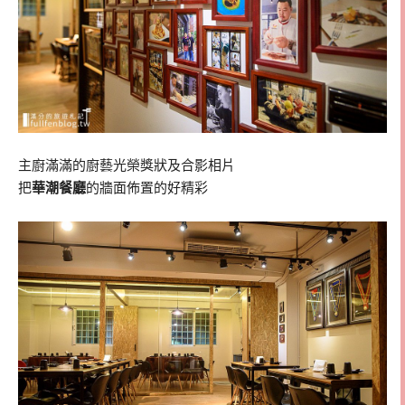
主廚滿滿的廚藝光榮獎狀及合影相片
把
華潮餐廳
的牆面佈置的好精彩