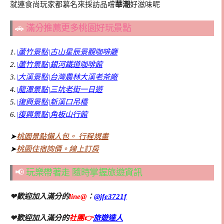
就連食尚玩家都慕名來採訪品嚐
華潮
好滋味呢
🚗
滿分推薦更多桃園好玩景點
1.
|蘆竹景點|古山星辰景觀咖啡廳
2.
|蘆竹景點|銀河鐵道咖啡館
3.
|大溪景點|台灣農林大溪老茶廠
4.
|龍潭景點|三坑老街一日遊
5.
|復興景點|新溪口吊橋
6.
|復興景點|角板山行館
➤
桃園景點懶人包。 行程規畫
➤
桃園住宿詢價。線上訂房
📢
玩樂帶著走 隨時掌握旅遊資訊
❤歡迎加入滿分的
line@
：
@jfe3721f
❤歡迎加入滿分的
社團👉
旅遊達人