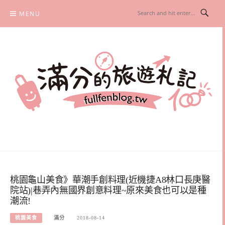
Skip
MENU
to
content
滿分的旅遊札記
國內外旅遊|情侶約會景點|美拍玩樂
桃園龜山美食》華潮手創料理(近機捷A8林口長庚醫
院站)|巷弄內無國界創意料理~原來美食也可以是種
潮流!
桃園美食
滿分
2018-08-14