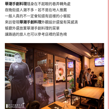
華潮手創料理
隱身在不起眼的巷弄轉角處
夜晚街道人潮不多，若不是在地人推薦
一般人真的不一定會知道有這樣的小餐館
來訪發現
華潮手創料理
外觀設計還蠻有質感滴
餐廳外還放置華潮手創料理的菜單
讓路過的旅人也可以參考店裡的菜色唷