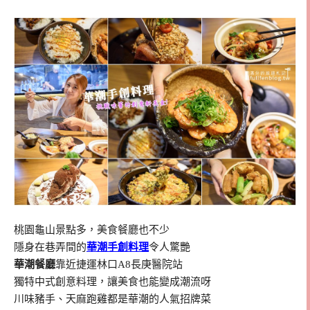
桃園龜山景點多，美食餐廳也不少
隱身在巷弄間的
華潮手創料理
令人驚艷
華潮餐廳
靠近捷運林口A8長庚醫院站
獨特中式創意料理，讓美食也能變成潮流呀
川味豬手、天麻跑雞都是華潮的人氣招牌菜