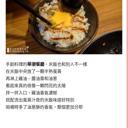
手創料理的
華潮餐廳
，米飯也和別人不一樣
在米飯中央放了一顆半熟蛋黃
再淋上雞油、醬油膏和油蔥
看起來真的很像一顆閃亮的太陽
拌一拌入口，雞油香氣濃郁
搭配流出蛋黃汁夜的米飯味道好特別
咀嚼時多了油蔥酥的香氣，整個更加分耶