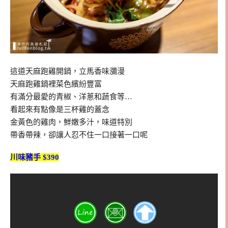
這道天麻跑雞開鍋，立馬香味瀰漫
天麻跑雞鍋裡菜色繽紛豐富
有滿分最愛的青椒、洋蔥和蔬食等…
看起來有點像是三杯雞的蓋念
金黃色的雞肉，鮮嫩多汁，味道特別
帶香帶辣，卻讓人忍不住一口接著一口呢
川味豬手 $390