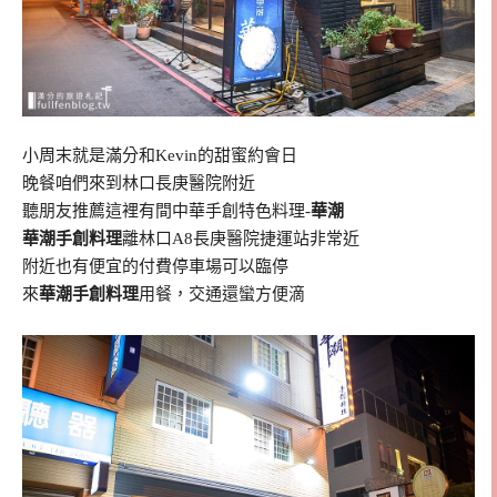
小周末就是滿分和Kevin的甜蜜約會日
晚餐咱們來到林口長庚醫院附近
聽朋友推薦這裡有間中華手創特色料理-
華潮
華潮手創料理
離林口A8長庚醫院捷運站非常近
附近也有便宜的付費停車場可以臨停
來
華潮手創料理
用餐，交通還蠻方便滴