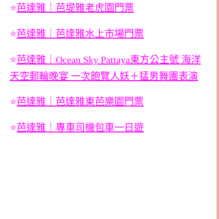
⭐
芭達雅｜芭堤雅老虎園門票
⭐
芭達雅｜芭達雅水上市場門票
⭐
芭達雅｜Ocean Sky Pattaya東方公主號 海洋
天空郵輪晚宴 一次飽覽人妖＋猛男舞團表演
⭐
芭達雅｜芭達雅東芭樂園門票
⭐
芭達雅｜專車司機包車一日遊