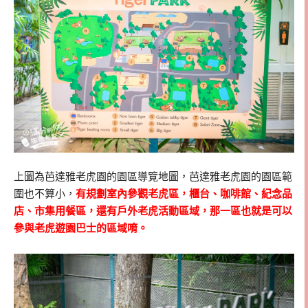
上圖為芭達雅老虎園的園區導覽地圖，芭達雅老虎園的園區範
圍也不算小，
有規劃室內參觀老虎區，櫃台、咖啡館、紀念品
店、市集用餐區，還有戶外老虎活動區域，那一區也就是可以
參與老虎遊園巴士的區域唷。