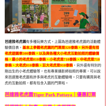
芭達雅老虎園
有多種玩樂方式，上圖為芭達雅老虎園的活動體
驗價目表，
基本上參觀老虎園的門票是320泰銖，另外還有搭
老虎遊園車500泰銖，以及與各種大小老虎互動拍照的體驗價
格，最小的老虎是810泰銖、小老虎是710泰銖、中老虎是710
泰銖、大老虎810泰銖、巨大老虎是910泰銖
，另外還有特別的
剛出生的小老虎體驗等，也有專業攝影師拍照的專案，可以說
來芭達雅老虎園有許多與老虎的互動體驗唷。只要有購買與老
虎的互動拍照，都有包含入園的門票啦。
芭達雅老虎園Tiger Park Pattaya｜優惠訂票