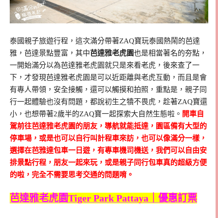
泰國親子旅遊行程，這次滿分帶著ZAQ寶玩泰國熱鬧的芭達
雅，芭達景點豐富，其中
芭達雅老虎園
也是相當著名的夯點，
一開始滿分以為芭達雅老虎園就只是來看老虎，後來查了一
下，才發現芭達雅老虎園是可以近距離與老虎互動，而且是會
有專人帶領，安全接觸，還可以觸摸和拍照，重點是，親子同
行一起體驗也沒有問題，都說初生之犢不畏虎，趁著ZAQ寶還
小，也想帶著2歲半的ZAQ寶一起探索大自然生態啦。
開車自
駕前往芭達雅老虎園的朋友，導航就能抵達，園區備有大型的
停車場，或是也可以自行叫計程車來訪，也可以像滿分一樣，
選擇在芭雅達包車一日遊，有專車機司機送，我們可以自由安
排景點行程，朋友一起來玩，或是親子同行包車真的超級方便
的啦，完全不需要思考交通的問題唷。
芭達雅老虎園Tiger Park Pattaya｜優惠訂票