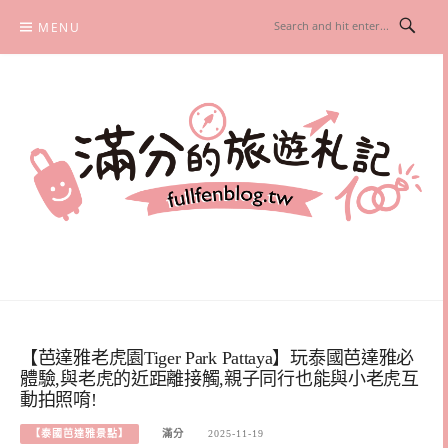
Skip
MENU
to
content
滿分的旅遊札記
國內外旅遊|情侶約會景點|美拍玩樂
【芭達雅老虎園Tiger Park Pattaya】玩泰國芭達雅必
體驗,與老虎的近距離接觸,親子同行也能與小老虎互
動拍照唷!
【泰國芭達雅景點】
滿分
2025-11-19