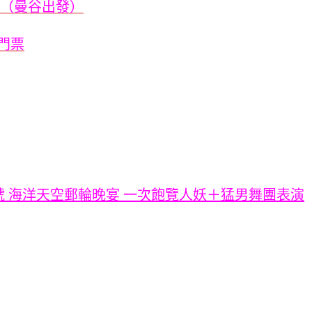
遊（曼谷出發）
門票
a東方公主號 海洋天空郵輪晚宴 一次飽覽人妖＋猛男舞團表演