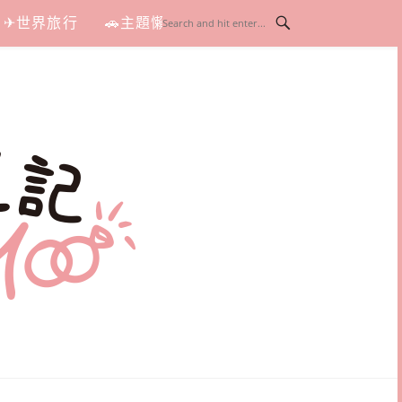
✈世界旅行
🚗主題懶人包