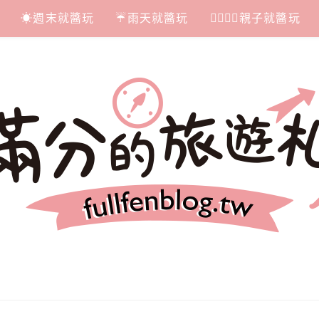
☀週末就醬玩
☔雨天就醬玩
👩‍❤‍💋‍👨親子就醬玩
札記