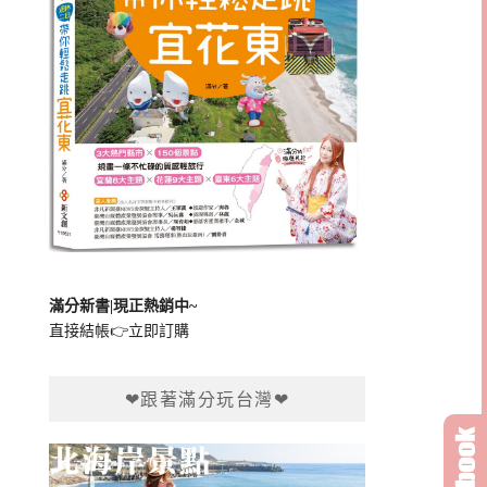
滿分新書|現正熱銷中~
直接結帳👉
立即訂購
❤跟著滿分玩台灣❤