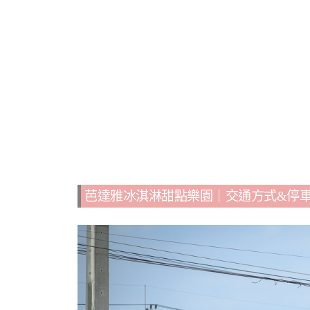
芭達雅冰淇淋甜點樂園｜交通方式&停