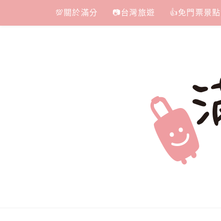
Skip
💯關於滿分
📷台灣旅遊
👍免門票景點
to
content
滿分的旅遊
國內外旅遊|情侶約會景點|美拍玩樂