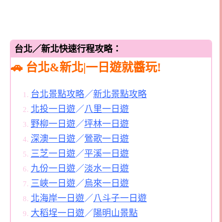
台北／新北快速行程攻略：
🚗 台北&新北|一日遊就醬玩!
台北景點攻略
／
新北景點攻略
北投一日遊
／
八里一日遊
野柳一日遊
／
坪林一日遊
深澳一日遊
／
鶯歌一日遊
三芝一日遊
／
平溪一日遊
九份一日遊
／
淡水一日遊
三峽一日遊
／
烏來一日遊
北海岸一日遊
／
八斗子一日遊
大稻埕一日遊
／
陽明山景點