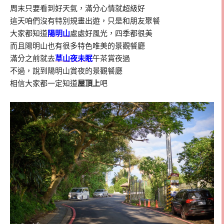
周末只要看到好天氣，滿分心情就超級好
這天咱們沒有特別規畫出遊，只是和朋友聚餐
大家都知道
陽明山
處處好風光，四季都很美
而且陽明山也有很多特色唯美的景觀餐廳
滿分之前就去
草山夜未眠
午茶賞夜過
不過，說到陽明山賞夜的景觀餐廳
相信大家都一定知道
屋頂上
吧