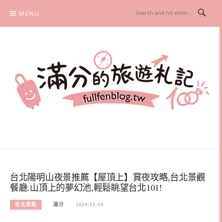
Skip
MENU
to
content
滿分的旅遊札記
國內外旅遊|情侶約會景點|美拍玩樂
台北陽明山夜景推薦【屋頂上】賞夜攻略,台北景觀
餐廳.山頂上的夢幻池,輕鬆眺望台北101!
台北景點
滿分
2024-11-10