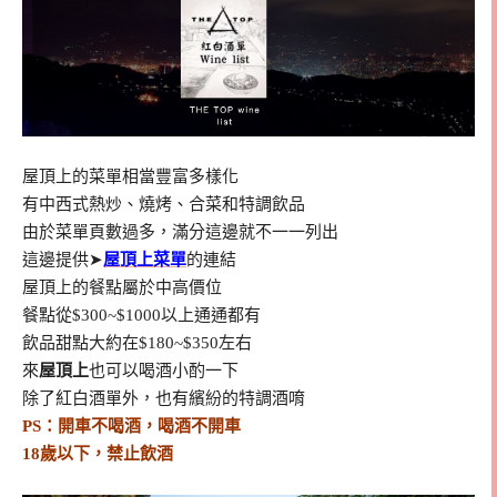
屋頂上的菜單相當豐富多樣化
有中西式熱炒、燒烤、合菜和特調飲品
由於菜單頁數過多，滿分這邊就不一一列出
這邊提供➤
屋頂上菜單
的連結
屋頂上的餐點屬於中高價位
餐點從$300~$1000以上通通都有
飲品甜點大約在$180~$350左右
來
屋頂上
也可以喝酒小酌一下
除了紅白酒單外，也有繽紛的特調酒唷
PS：開車不喝酒，喝酒不開車
18歲以下，禁止飲酒