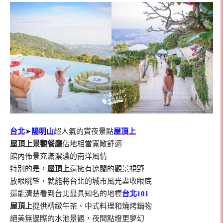
台北
➤
陽明山
超人氣的賞夜景點
屋頂上
屋頂上景觀餐廳
佔地相當寬敞舒適
館內佈景充滿濃濃的南洋風情
特別的是，
屋頂上
還擁有遼闊的觀景視野
放眼眺望，就能將台北的城市風光盡收眼底
還能清楚看到台北最具知名的地標
台北101
屋頂上
提供精緻午茶、中式料理和燒烤鍋物
絕美無邊際的水池景觀，夜間點燈更夢幻