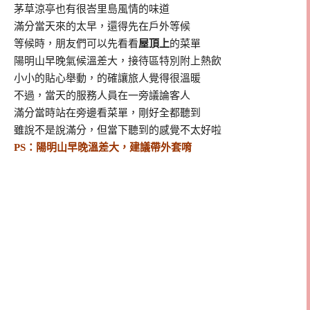
茅草涼亭也有很峇里島風情的味道
滿分當天來的太早，還得先在戶外等候
等候時，朋友們可以先看看
屋頂上
的菜單
陽明山早晚氣候溫差大，接待區特別附上熱飲
小小的貼心舉動，的確讓旅人覺得很溫暖
不過，當天的服務人員在一旁議論客人
滿分當時站在旁邊看菜單，剛好全都聽到
雖說不是說滿分，但當下聽到的感覺不太好啦
PS：陽明山早晚溫差大，建議帶外套唷