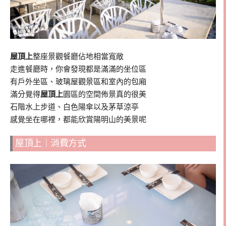
屋頂上
整座景觀餐廳佔地相當寬敞
走進餐廳時，你會發現都是滿滿的坐位區
有戶外坐區、玻璃屋觀景區和室內的包廂
滿分覺得
屋頂上
園區的空間佈景真的很美
石階水上步道、白色陽傘以及茅草涼亭
感覺坐在哪裡，都能欣賞陽明山的美景呢
屋頂上｜消費方式