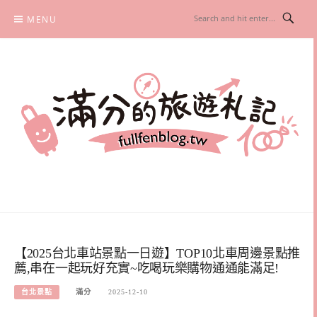
Skip
MENU
to
content
滿分的旅遊札記
國內外旅遊|情侶約會景點|美拍玩樂
【2025台北車站景點一日遊】TOP10北車周邊景點推
薦,串在一起玩好充實~吃喝玩樂購物通通能滿足!
台北景點
滿分
2025-12-10