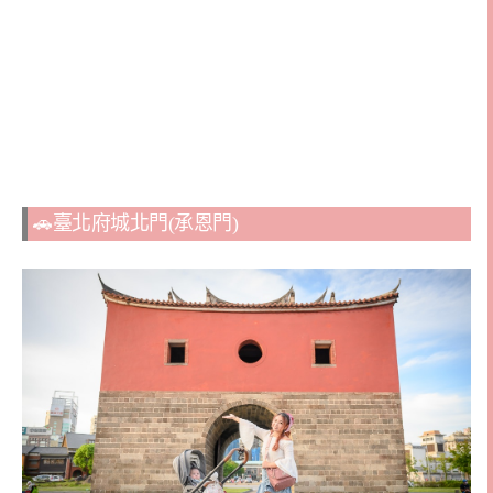
🚗臺北府城北門(承恩門)