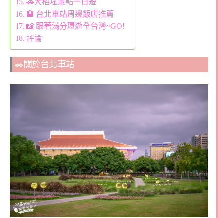
🚗大稻埕景點一日遊
🏨 台北車站周邊飯店推薦
📸 跟著滿分環遊全台灣~GO!
評論
🚗關於台北車站