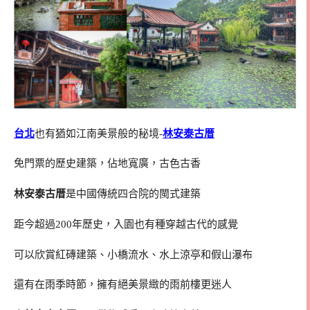
台北
也有猶如江南美景般的秘境-
林安泰古厝
免門票的歷史建築，佔地寬廣，古色古香
林安泰古厝
是中國傳統四合院的閩式建築
距今超過200年歷史，入園也有種穿越古代的感覺
可以欣賞紅磚建築、小橋流水、水上涼亭和假山瀑布
還有在雨季時節，擁有絕美景緻的雨前樓更迷人