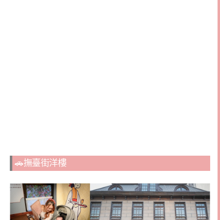
🚗撫臺街洋樓