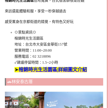
榕錦時光生活園區
佔地寬廣，日式宿舍群很是壯觀
來訪還能體驗和服，享受一秒穿越過去
感受置身在京都街道的錯覺，有特色又好玩
⊙景點資訊⊙
榕錦時光生活園區
地址：台北市大安區金華街157號
營業時間：11:00~20:00
服務電話：02 3218896
✓建議停留時間：1.5~2小時
➤
榕錦時光生活園區|詳細圖文介紹
🚗林安泰古厝