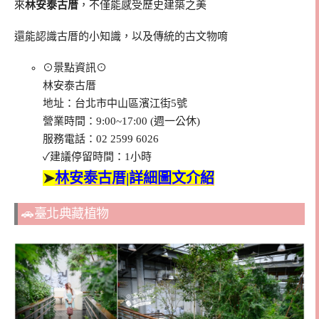
來
林安泰古厝
，不僅能感受歷史建築之美
還能認識古厝的小知識，以及傳統的古文物唷
⊙景點資訊⊙
林安泰古厝
地址：台北市中山區濱江街5號
營業時間：9:00~17:00 (週一公休)
服務電話：02 2599 6026
✓建議停留時間：1小時
➤
林安泰古厝|詳細圖文介紹
🚗臺北典藏植物