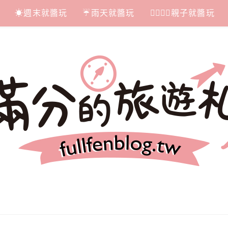
☀週末就醬玩
☔雨天就醬玩
👩‍❤‍💋‍👨親子就醬玩
札記