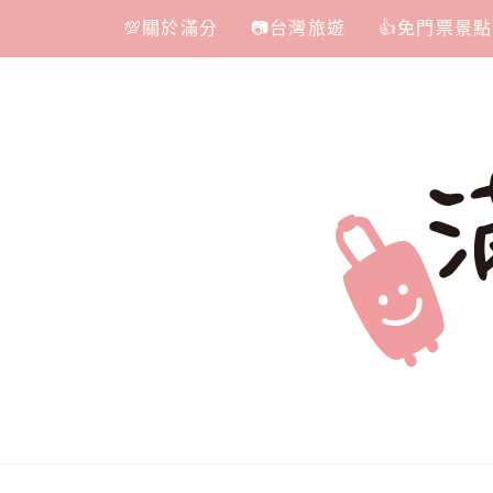
Skip
💯關於滿分
📷台灣旅遊
👍免門票景點
to
content
滿分的旅遊
國內外旅遊|情侶約會景點|美拍玩樂