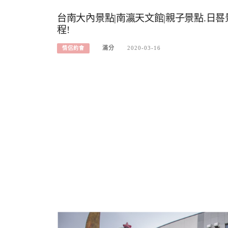
台南大內景點|南瀛天文館|親子景點.日
程!
滿分
2020-03-16
情侶約會