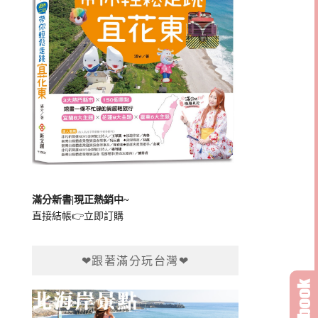
滿分新書|現正熱銷中~
直接結帳👉
立即訂購
❤跟著滿分玩台灣❤