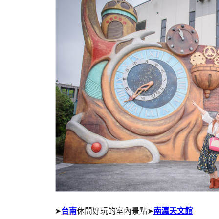
➤
台南
休閒好玩的室內景點➤
南瀛天文館