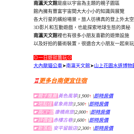
南瀛天文館
是座以宇宙為主題的親子園區
館內擁有豐富宇宙間大大小小的知識與展覽
各大行星的繽紛場景，旅人彷彿真的登上外太空
3D影片和互動遊戲，也能探索地球生態的奧秘
南瀛天文館
裡也有很多小朋友喜歡的遊樂設施
以及好拍的藝術裝置，很適合大小朋友一起來玩
⊙一日遊就醬玩⊙
大內龍貓公車
➤
南瀛天文館
➤
山上花園水道博物
♖
更多台南便宜住宿
☛親子推薦
黃色風箏
|1,900
↑
|
即時房價
☛地點佳
星象商旅
|1,500
↑
|
即時房價
☛高CP值
康橋商旅
|2,000
↑
|
即時房價
☛評價優
赤樓古巷
|1,600
↑
|
即時房價
☛新落成
安平留飯店
|2,300
↑
|
即時房價