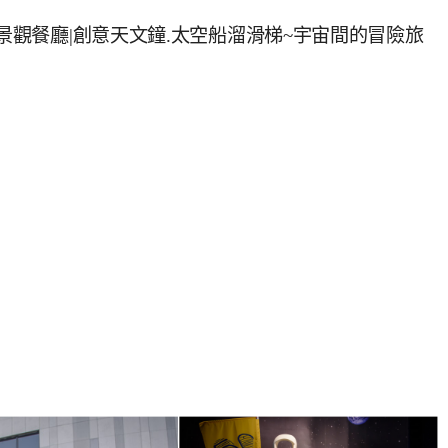
晷景觀餐廳|創意天文鐘.太空船溜滑梯~宇宙間的冒險旅