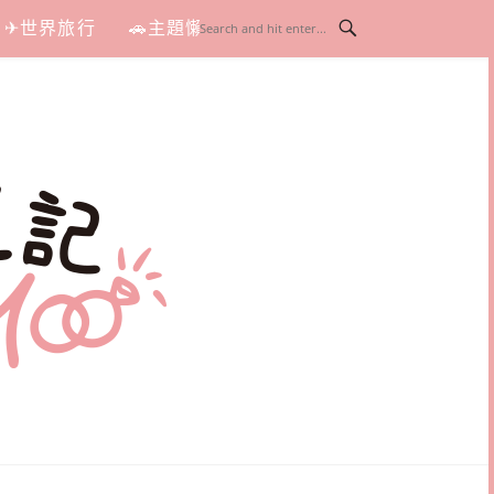
✈世界旅行
🚗主題懶人包