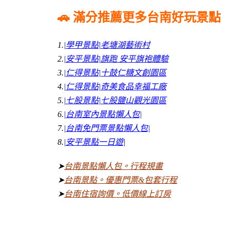
🚗 滿分推薦更多台南好玩景點
1.
|學甲景點|老塘湖藝術村
2.
|安平景點|旗跑 安平旗袍體驗
3.
|仁得景點|十鼓仁糖文創園區
4.
|仁得景點|奇美食品幸福工廠
5.
|七股景點|七股鹽山觀光園區
6.
|台南室內景點懶人包|
7.
|台南免門票景點懶人包|
8.
|安平景點一日遊|
➤
台南景點懶人包。行程規畫
➤
台南景點。優惠門票&包套行程
➤
台南住宿詢價。低價線上訂房